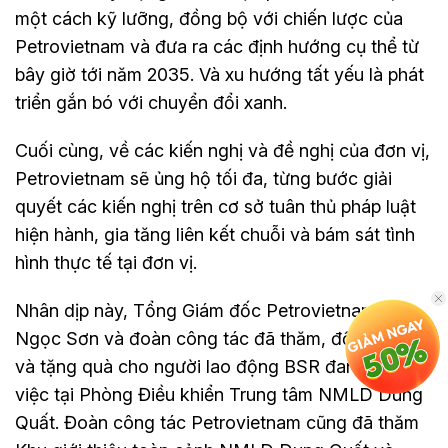
một cách kỹ lưỡng, đồng bộ với chiến lược của
Petrovietnam và đưa ra các định hướng cụ thể từ
bây giờ tới năm 2035. Và xu hướng tất yếu là phát
triển gắn bó với chuyển đổi xanh.
Cuối cùng, về các kiến nghị và đề nghị của đơn vị,
Petrovietnam sẽ ủng hộ tối đa, từng bước giải
quyết các kiến nghị trên cơ sở tuân thủ pháp luật
hiện hành, gia tăng liên kết chuỗi và bám sát tình
hình thực tế tại đơn vị.
Nhân dịp này, Tổng Giám đốc Petrovietnam Lê
Ngọc Sơn và đoàn công tác đã thăm, động viên
và tặng quà cho người lao động BSR đang làm
việc tại Phòng Điều khiển Trung tâm NMLD Dung
Quất. Đoàn công tác Petrovietnam cũng đã thăm