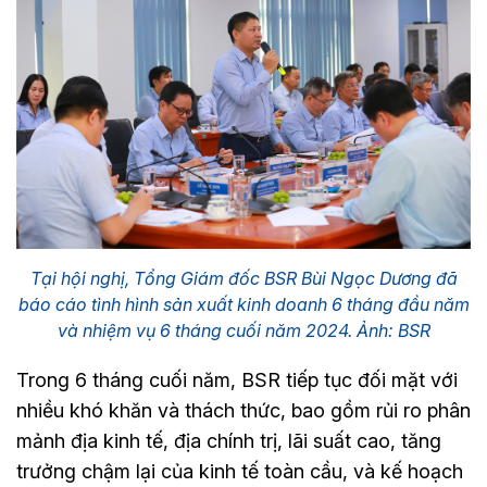
Tại hội nghị, Tổng Giám đốc BSR Bùi Ngọc Dương đã
báo cáo tình hình sản xuất kinh doanh 6 tháng đầu năm
và nhiệm vụ 6 tháng cuối năm 2024. Ảnh: BSR
Trong 6 tháng cuối năm, BSR tiếp tục đối mặt với
nhiều khó khăn và thách thức, bao gồm rủi ro phân
mảnh địa kinh tế, địa chính trị, lãi suất cao, tăng
trưởng chậm lại của kinh tế toàn cầu, và kế hoạch