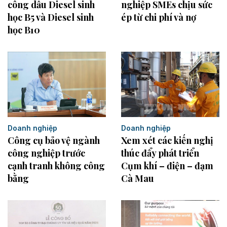
công dầu Diesel sinh
nghiệp SMEs chịu sức
học B5 và Diesel sinh
ép từ chi phí và nợ
học B10
Doanh nghiệp
Doanh nghiệp
Xem xét các kiến nghị
Công cụ bảo vệ ngành
thúc đẩy phát triển
công nghiệp trước
Cụm khí – điện – đạm
cạnh tranh không công
Cà Mau
bằng