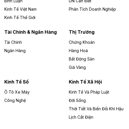
Bình Luận
DN Cần Biết
Kinh Tế Việt Nam
Phân Tích Doanh Nghiệp
Theo vietnamfinance.vn
Đức Long Gia Lai mở rộng ‘hệ sinh thái’
Kinh Tế Thế Giới
năng lượng với loạt dự án nghìn tỷ ở Gia
Lai
Tài Chính & Ngân Hàng
Thị Trường
Tài Chính
Chứng Khoán
Bốn doanh nghiệp có sự góp vốn của Công ty Cổ
phần Tập đoàn Đức Long Gia Lai (HoSE: DLG) được
Ngân Hàng
Hàng Hoá
chấp thuận đầu tư 4 dự án điện gió và điện mặt trời tại
Bất Động Sản
Gia Lai với tổng vốn hơn 4.750 tỷ đồng.
Giá Vàng
Theo vnexpress.net
Đồng Nai cho thuê gần 59 ha đất làm khu
Kinh Tế Số
Kinh Tế Xã Hội
công nghiệp ở Long Thành
Ô Tô Xe Máy
Kinh Tế Và Pháp Luật
Công Nghệ
UBND TP Đồng Nai cho Công ty Amata thuê gần 59 ha
Đời Sống
đất để đầu tư khu công nghiệp công nghệ cao Long
Thời Tiết Và Biến Đổi Khí Hậu
Thành, thời hạn đến 2065.
Lịch Cắt Điện
Theo baodautu.vn