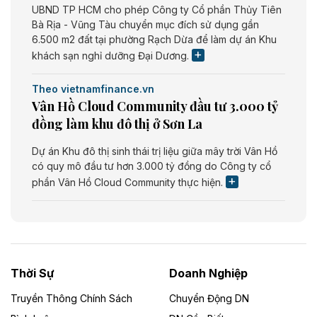
UBND TP HCM cho phép Công ty Cổ phần Thủy Tiên
Bà Rịa - Vũng Tàu chuyển mục đích sử dụng gần
6.500 m2 đất tại phường Rạch Dừa để làm dự án Khu
khách sạn nghỉ dưỡng Đại Dương.
Theo vietnamfinance.vn
Vân Hồ Cloud Community đầu tư 3.000 tỷ
đồng làm khu đô thị ở Sơn La
Dự án Khu đô thị sinh thái trị liệu giữa mây trời Vân Hồ
có quy mô đầu tư hơn 3.000 tỷ đồng do Công ty cổ
phần Vân Hồ Cloud Community thực hiện.
Theo vietnamfinance.vn
Năng lượng môi trường Bắc Giang đầu tư
nhà máy điện rác 1.866 tỷ đồng
Thời Sự
Doanh Nghiệp
Dự án Nhà máy xử lý rác và phát điện Bắc Giang do
Công ty TNHH Năng lượng môi trường Bắc Giang làm
Truyền Thông Chính Sách
Chuyển Động DN
chủ đầu tư, có tổng mức đầu tư 1.866 tỷ đồng.