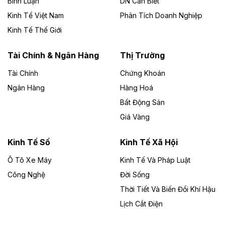
Bình Luận
DN Cần Biết
Kinh Tế Việt Nam
Phân Tích Doanh Nghiệp
Theo vietnamfinance.vn
Đức Long Gia Lai mở rộng ‘hệ sinh thái’
Kinh Tế Thế Giới
năng lượng với loạt dự án nghìn tỷ ở Gia
Lai
Tài Chính & Ngân Hàng
Thị Trường
Tài Chính
Chứng Khoán
Bốn doanh nghiệp có sự góp vốn của Công ty Cổ
phần Tập đoàn Đức Long Gia Lai (HoSE: DLG) được
Ngân Hàng
Hàng Hoá
chấp thuận đầu tư 4 dự án điện gió và điện mặt trời tại
Bất Động Sản
Gia Lai với tổng vốn hơn 4.750 tỷ đồng.
Giá Vàng
Theo vnexpress.net
Đồng Nai cho thuê gần 59 ha đất làm khu
Kinh Tế Số
Kinh Tế Xã Hội
công nghiệp ở Long Thành
Ô Tô Xe Máy
Kinh Tế Và Pháp Luật
Công Nghệ
UBND TP Đồng Nai cho Công ty Amata thuê gần 59 ha
Đời Sống
đất để đầu tư khu công nghiệp công nghệ cao Long
Thời Tiết Và Biến Đổi Khí Hậu
Thành, thời hạn đến 2065.
Lịch Cắt Điện
Theo baodautu.vn