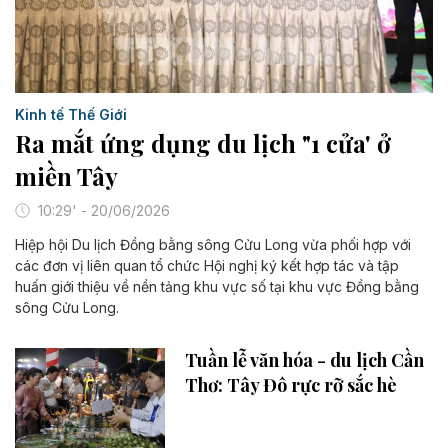
Kinh tế Thế Giới
Ra mắt ứng dụng du lịch "1 cửa' ở
miền Tây
10:29' - 20/06/2026
Hiệp hội Du lịch Đồng bằng sông Cửu Long vừa phối hợp với
các đơn vị liên quan tổ chức Hội nghị ký kết hợp tác và tập
huấn giới thiệu về nền tảng khu vực số tại khu vực Đồng bằng
sông Cửu Long.
Tuần lễ văn hóa - du lịch Cần
Thơ: Tây Đô rực rỡ sắc hè