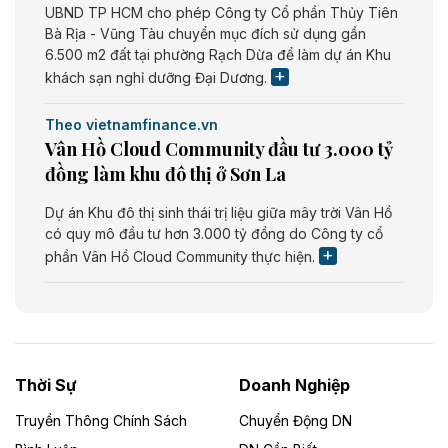
UBND TP HCM cho phép Công ty Cổ phần Thủy Tiên
Bà Rịa - Vũng Tàu chuyển mục đích sử dụng gần
6.500 m2 đất tại phường Rạch Dừa để làm dự án Khu
khách sạn nghỉ dưỡng Đại Dương.
Theo vietnamfinance.vn
Vân Hồ Cloud Community đầu tư 3.000 tỷ
đồng làm khu đô thị ở Sơn La
Dự án Khu đô thị sinh thái trị liệu giữa mây trời Vân Hồ
có quy mô đầu tư hơn 3.000 tỷ đồng do Công ty cổ
phần Vân Hồ Cloud Community thực hiện.
Theo vietnamfinance.vn
Năng lượng môi trường Bắc Giang đầu tư
nhà máy điện rác 1.866 tỷ đồng
Thời Sự
Doanh Nghiệp
Dự án Nhà máy xử lý rác và phát điện Bắc Giang do
Công ty TNHH Năng lượng môi trường Bắc Giang làm
Truyền Thông Chính Sách
Chuyển Động DN
chủ đầu tư, có tổng mức đầu tư 1.866 tỷ đồng.