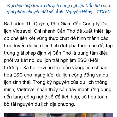
Đại diện hợp tác xã du lịch nông nghiệp Cồn Sơn nêu
giải pháp chuyển đổi số. Ảnh: Nguyễn Hằng - TTXVN
Bà Lương Thị Quỳnh, Phó Giám đốc Công ty Du
lịch Vietravel, Chi nhánh Cần Thơ đề xuất thiết lập
cơ chế liên kết vùng thực chất để hình thành các
trục tuyến du lịch liên tỉnh đột phá theo chủ đề; tập
trung giải pháp định vị Cần Thơ là trung tâm điều
phối và kết nối du lịch trải nghiệm ESG (Môi
trường - Xã hội - Quản trị) toàn vùng; tiêu chuẩn
hóa ESG cho mạng lưới du lịch cộng đồng và du
lịch sinh thái. Trong kỷ nguyên của du lịch thông
minh, Vietravel nhận thấy cần đẩy mạnh ứng dụng
nền tảng công nghệ số để tích hợp, số hóa toàn
bộ tài nguyên du lịch địa phương.