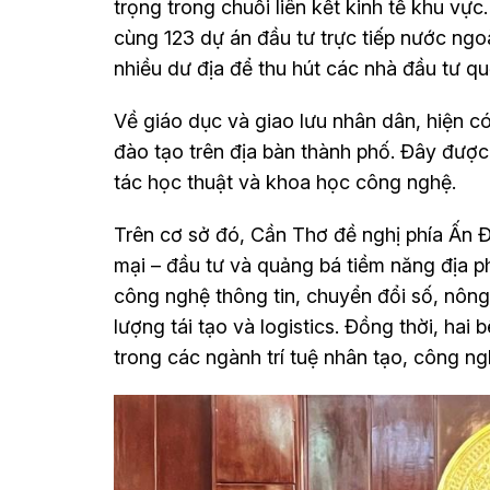
trọng trong chuỗi liên kết kinh tế khu v
cùng 123 dự án đầu tư trực tiếp nước ngo
nhiều dư địa để thu hút các nhà đầu tư q
Về giáo dục và giao lưu nhân dân, hiện c
đào tạo trên địa bàn thành phố. Đây được
tác học thuật và khoa học công nghệ.
Trên cơ sở đó, Cần Thơ đề nghị phía Ấn Đ
mại – đầu tư và quảng bá tiềm năng địa p
công nghệ thông tin, chuyển đổi số, nôn
lượng tái tạo và logistics. Đồng thời, hai
trong các ngành trí tuệ nhân tạo, công ng