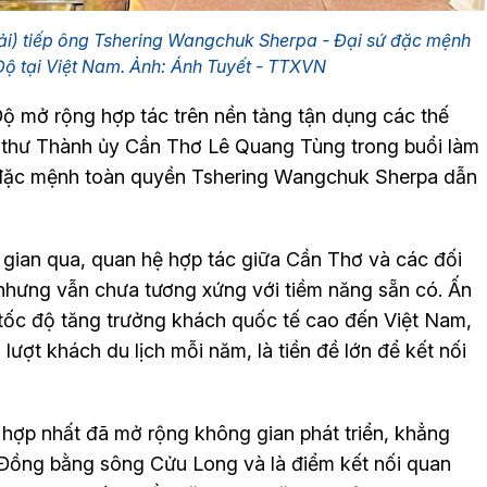
ải) tiếp ông Tshering Wangchuk Sherpa - Đại sứ đặc mệnh
ộ tại Việt Nam. Ảnh: Ánh Tuyết - TTXVN
Độ mở rộng hợp tác trên nền tảng tận dụng các thế
í thư Thành ủy Cần Thơ Lê Quang Tùng trong buổi làm
 đặc mệnh toàn quyền Tshering Wangchuk Sherpa dẫn
 gian qua, quan hệ hợp tác giữa Cần Thơ và các đối
 nhưng vẫn chưa tương xứng với tiềm năng sẵn có. Ấn
 tốc độ tăng trưởng khách quốc tế cao đến Việt Nam,
lượt khách du lịch mỗi năm, là tiền đề lớn để kết nối
 hợp nhất đã mở rộng không gian phát triển, khẳng
g Đồng bằng sông Cửu Long và là điểm kết nối quan