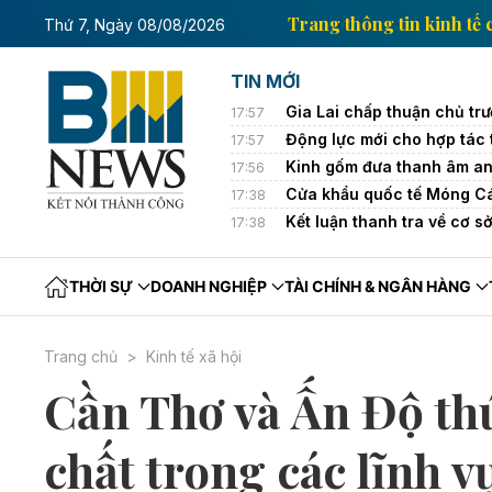
ng tin kinh tế của Thông tấn xã Việt Nam
Trang thôn
Thứ 7, Ngày 08/08/2026
TIN MỚI
Gia Lai chấp thuận chủ tr
17:57
Động lực mới cho hợp tác 
17:57
Kinh gốm đưa thanh âm an
17:56
Cửa khẩu quốc tế Móng C
17:38
Kết luận thanh tra về cơ s
17:38
THỜI SỰ
DOANH NGHIỆP
TÀI CHÍNH & NGÂN HÀNG
Trang chủ
Kinh tế xã hội
Cần Thơ và Ấn Độ thú
chất trong các lĩnh 