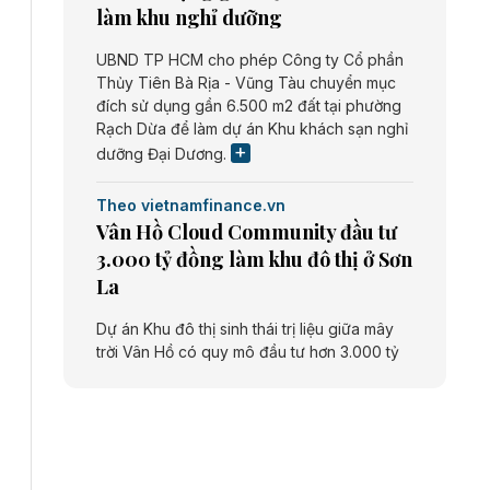
làm khu nghỉ dưỡng
UBND TP HCM cho phép Công ty Cổ phần
Thủy Tiên Bà Rịa - Vũng Tàu chuyển mục
đích sử dụng gần 6.500 m2 đất tại phường
Rạch Dừa để làm dự án Khu khách sạn nghỉ
dưỡng Đại Dương.
Theo vietnamfinance.vn
Vân Hồ Cloud Community đầu tư
3.000 tỷ đồng làm khu đô thị ở Sơn
La
Dự án Khu đô thị sinh thái trị liệu giữa mây
trời Vân Hồ có quy mô đầu tư hơn 3.000 tỷ
đồng do Công ty cổ phần Vân Hồ Cloud
Community thực hiện.
Theo vietnamfinance.vn
Năng lượng môi trường Bắc Giang