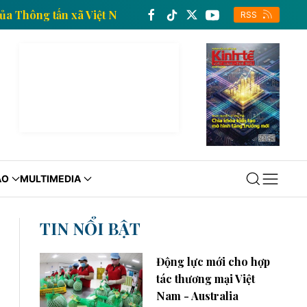
g tin kinh tế của Thông tấn xã Việt Nam
Trang thông
RSS
ÁO
MULTIMEDIA
TIN NỔI BẬT
Động lực mới cho hợp
tác thương mại Việt
Nam - Australia