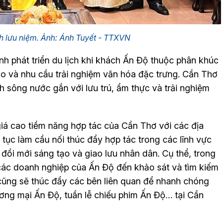
h lưu niệm. Ảnh: Ánh Tuyết - TTXVN
h phát triển du lịch khi khách Ấn Độ thuộc phân khúc
cao và nhu cầu trải nghiệm văn hóa đặc trưng. Cần Thơ
 sông nước gắn với lưu trú, ẩm thực và trải nghiệm
á cao tiềm năng hợp tác của Cần Thơ với các địa
tục làm cầu nối thúc đẩy hợp tác trong các lĩnh vực
đổi mới sáng tạo và giao lưu nhân dân. Cụ thể, trong
a các doanh nghiệp của Ấn Độ đến khảo sát và tìm kiếm
 cũng sẽ thúc đẩy các bên liên quan để nhanh chóng
ương mại Ấn Độ, tuần lễ chiếu phim Ấn Độ… tại Cần