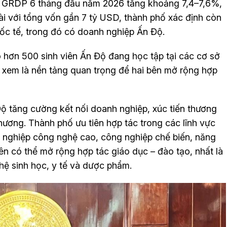
ực. GRDP 6 tháng đầu năm 2026 tăng khoảng 7,4–7,6%,
ài với tổng vốn gần 7 tỷ USD, thành phố xác định còn
uốc tế, trong đó có doanh nghiệp Ấn Độ.
ó hơn 500 sinh viên Ấn Độ đang học tập tại các cơ sở
 xem là nền tảng quan trọng để hai bên mở rộng hợp
ộ tăng cường kết nối doanh nghiệp, xúc tiến thương
hương. Thành phố ưu tiên hợp tác trong các lĩnh vực
g nghiệp công nghệ cao, công nghiệp chế biến, năng
 bên có thể mở rộng hợp tác giáo dục – đào tạo, nhất là
hệ sinh học, y tế và dược phẩm.