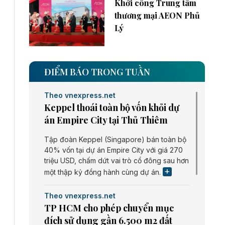
Khởi công Trung tâm
thương mại AEON Phủ
Lý
ĐIỂM BÁO TRONG TUẦN
Theo vnexpress.net
Keppel thoái toàn bộ vốn khỏi dự
án Empire City tại Thủ Thiêm
Tập đoàn Keppel (Singapore) bán toàn bộ
40% vốn tại dự án Empire City với giá 270
triệu USD, chấm dứt vai trò cổ đông sau hơn
một thập kỷ đồng hành cùng dự án.
Theo vnexpress.net
TP HCM cho phép chuyển mục
đích sử dụng gần 6.500 m2 đất