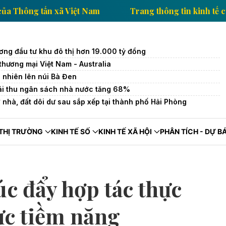
g tin kinh tế của Thông tấn xã Việt Nam
Trang thôn
ương đầu tư khu đô thị hơn 19.000 tỷ đồng
thương mại Việt Nam - Australia
 nhiên lên núi Bà Đen
ái thu ngân sách nhà nước tăng 68%
ở nhà, đất dôi dư sau sắp xếp tại thành phố Hải Phòng
THỊ TRƯỜNG
KINH TẾ SỐ
KINH TẾ XÃ HỘI
PHÂN TÍCH - DỰ B
c đẩy hợp tác thực
vực tiềm năng