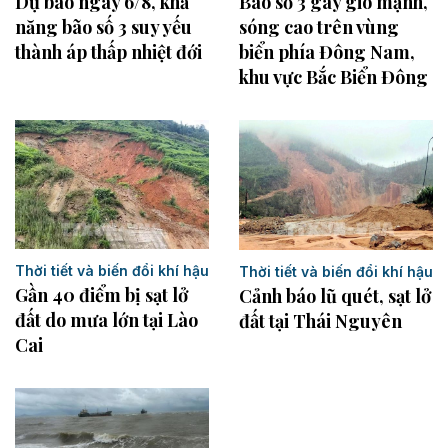
Dự báo ngày 6/8, khả
Bão số 3 gây gió mạnh,
năng bão số 3 suy yếu
sóng cao trên vùng
thành áp thấp nhiệt đới
biển phía Đông Nam,
khu vực Bắc Biển Đông
Thời tiết và biến đổi khí hậu
Thời tiết và biến đổi khí hậu
Gần 40 điểm bị sạt lở
Cảnh báo lũ quét, sạt lở
đất do mưa lớn tại Lào
đất tại Thái Nguyên ​
Cai