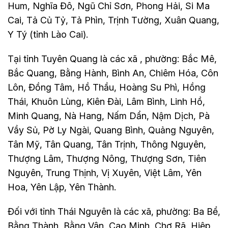
Hum, Nghĩa Đô, Ngũ Chỉ Sơn, Phong Hải, Si Ma
Cai, Tả Củ Tỷ, Tả Phìn, Trịnh Tường, Xuân Quang,
Y Tý (tỉnh Lào Cai).
Tại tỉnh Tuyên Quang là các xã , phường: Bắc Mê,
Bắc Quang, Bằng Hành, Bình An, Chiêm Hóa, Côn
Lôn, Đồng Tâm, Hồ Thầu, Hoàng Su Phì, Hồng
Thái, Khuôn Lùng, Kiên Đài, Lâm Bình, Linh Hồ,
Minh Quang, Nà Hang, Nấm Dẩn, Nậm Dịch, Pà
Vầy Sủ, Pờ Ly Ngài, Quang Bình, Quảng Nguyên,
Tân Mỹ, Tân Quang, Tân Trịnh, Thông Nguyên,
Thượng Lâm, Thượng Nông, Thượng Sơn, Tiên
Nguyên, Trung Thịnh, Vị Xuyên, Việt Lâm, Yên
Hoa, Yên Lập, Yên Thành.
Đối với tỉnh Thái Nguyên là các xã, phường: Ba Bể,
Bằng Thành, Bằng Vân, Cao Minh, Chợ Rã, Hiệp