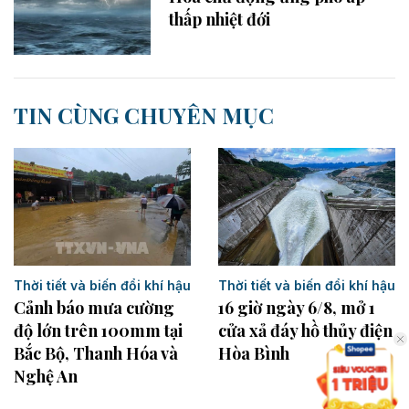
thấp nhiệt đới
TIN CÙNG CHUYÊN MỤC
Thời tiết và biến đổi khí hậu
Thời tiết và biến đổi khí hậu
16 giờ ngày 6/8, mở 1
Cảnh báo mưa cường
cửa xả đáy hồ thủy điện
độ lớn trên 100mm tại
Hòa Bình
Bắc Bộ, Thanh Hóa và
Nghệ An