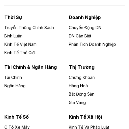
Năng lượng môi trường Bắc Giang đầu tư
nhà máy điện rác 1.866 tỷ đồng
Thời Sự
Doanh Nghiệp
Dự án Nhà máy xử lý rác và phát điện Bắc Giang do
Công ty TNHH Năng lượng môi trường Bắc Giang làm
Truyền Thông Chính Sách
Chuyển Động DN
chủ đầu tư, có tổng mức đầu tư 1.866 tỷ đồng.
Bình Luận
DN Cần Biết
Kinh Tế Việt Nam
Phân Tích Doanh Nghiệp
Theo vietnamfinance.vn
Đức Long Gia Lai mở rộng ‘hệ sinh thái’
Kinh Tế Thế Giới
năng lượng với loạt dự án nghìn tỷ ở Gia
Lai
Tài Chính & Ngân Hàng
Thị Trường
Tài Chính
Chứng Khoán
Bốn doanh nghiệp có sự góp vốn của Công ty Cổ
phần Tập đoàn Đức Long Gia Lai (HoSE: DLG) được
Ngân Hàng
Hàng Hoá
chấp thuận đầu tư 4 dự án điện gió và điện mặt trời tại
Bất Động Sản
Gia Lai với tổng vốn hơn 4.750 tỷ đồng.
Giá Vàng
Theo vnexpress.net
Đồng Nai cho thuê gần 59 ha đất làm khu
Kinh Tế Số
Kinh Tế Xã Hội
công nghiệp ở Long Thành
Ô Tô Xe Máy
Kinh Tế Và Pháp Luật