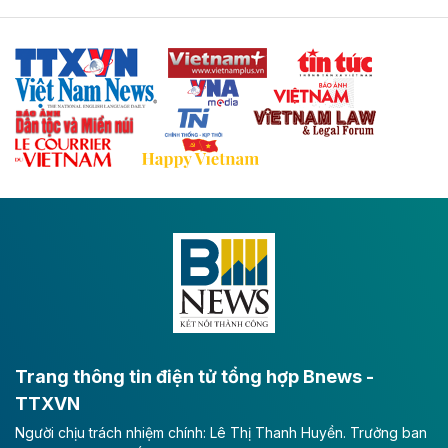
Tuyến cao tốc Thái Nguyên - Lạng Sơn khi hình thành
sẽ trở thành trục giao thông chiến lược, kết nối tỉnh
Thái Nguyên và các tỉnh trung du, miền núi phía Bắc
với hệ thống cửa khẩu quốc tế tại Lạng Sơn.
Theo baodautu.vn
Đề xuất đầu tư 11.500 tỷ đồng xây dựng cao
tốc CT.11 qua Ninh Bình
Dự án đầu tư tuyến cao tốc CT.11, đoạn Liêm Tuyền -
Đông A dài khoảng 25,1 km được kỳ vọng sẽ tạo động
lực phát triển kinh tế - xã hội khu vực phía Nam đồng
bằng sông Hồng.
Theo baodautu.vn
ACV rót gần 40 ngàn tỷ đồng vào sân bay
Long Thành
Trang thông tin điện tử tổng hợp Bnews -
TTXVN
Tổng công ty Cảng hàng không Việt Nam - CTCP
Người chịu trách nhiệm chính: Lê Thị Thanh Huyền. Trưởng ban
(ACV) vừa lập kỷ lục mới về lợi nhuận trong quý