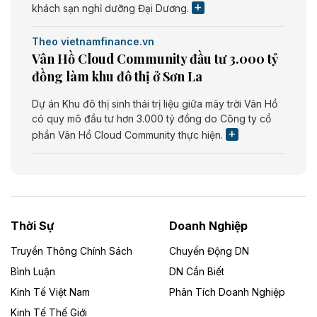
khách sạn nghỉ dưỡng Đại Dương.
Theo vietnamfinance.vn
Vân Hồ Cloud Community đầu tư 3.000 tỷ
đồng làm khu đô thị ở Sơn La
Dự án Khu đô thị sinh thái trị liệu giữa mây trời Vân Hồ
có quy mô đầu tư hơn 3.000 tỷ đồng do Công ty cổ
phần Vân Hồ Cloud Community thực hiện.
Theo vietnamfinance.vn
Năng lượng môi trường Bắc Giang đầu tư
nhà máy điện rác 1.866 tỷ đồng
Thời Sự
Doanh Nghiệp
Dự án Nhà máy xử lý rác và phát điện Bắc Giang do
Công ty TNHH Năng lượng môi trường Bắc Giang làm
Truyền Thông Chính Sách
Chuyển Động DN
chủ đầu tư, có tổng mức đầu tư 1.866 tỷ đồng.
Bình Luận
DN Cần Biết
Kinh Tế Việt Nam
Phân Tích Doanh Nghiệp
Theo vietnamfinance.vn
Đức Long Gia Lai mở rộng ‘hệ sinh thái’
Kinh Tế Thế Giới