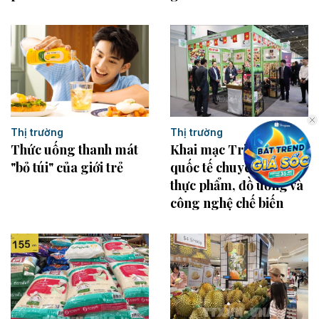
Thị trường
Thị trường
Thức uống thanh mát
Khai mạc Triển lãm
"bỏ túi" của giới trẻ
quốc tế chuyên ngành
thực phẩm, đồ uống và
công nghệ chế biến