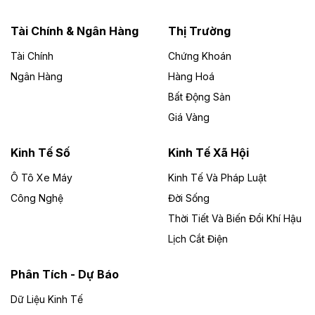
năng lượng với loạt dự án nghìn tỷ ở Gia
Lai
Tài Chính & Ngân Hàng
Thị Trường
Tài Chính
Chứng Khoán
Bốn doanh nghiệp có sự góp vốn của Công ty Cổ
phần Tập đoàn Đức Long Gia Lai (HoSE: DLG) được
Ngân Hàng
Hàng Hoá
chấp thuận đầu tư 4 dự án điện gió và điện mặt trời tại
Bất Động Sản
Gia Lai với tổng vốn hơn 4.750 tỷ đồng.
Giá Vàng
Theo vnexpress.net
Đồng Nai cho thuê gần 59 ha đất làm khu
Kinh Tế Số
Kinh Tế Xã Hội
công nghiệp ở Long Thành
Ô Tô Xe Máy
Kinh Tế Và Pháp Luật
Công Nghệ
UBND TP Đồng Nai cho Công ty Amata thuê gần 59 ha
Đời Sống
đất để đầu tư khu công nghiệp công nghệ cao Long
Thời Tiết Và Biến Đổi Khí Hậu
Thành, thời hạn đến 2065.
Lịch Cắt Điện
Theo baodautu.vn
Phân Tích - Dự Báo
Đề xuất hỗ trợ 20.000 tỷ đồng làm cao tốc
Thái Nguyên - Lạng Sơn
Dữ Liệu Kinh Tế