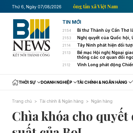
Trang thông tin kinh tế của Thông tấn xã Việt
Thứ 6, Ngày 07/08/2026
TIN MỚI
Bí thư Thành ủy Cần Thơ l
21:54
Nghị quyết của Quốc hội,
21:53
Tây Ninh phát hiện đối tượ
21:14
Bế mạc Hội nghị Ngoại gia
21:13
thống các cơ quan đối ng
Vĩnh Long phát động Chiế
21:12
THỜI SỰ
DOANH NGHIỆP
TÀI CHÍNH & NGÂN HÀNG
Trang chủ
Tài chính & Ngân hàng
Ngân hàng
Chìa khóa cho quyết đ
suất của BoJ