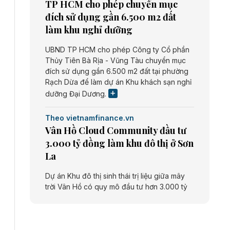
TP HCM cho phép chuyển mục
đích sử dụng gần 6.500 m2 đất
làm khu nghỉ dưỡng
UBND TP HCM cho phép Công ty Cổ phần
Thủy Tiên Bà Rịa - Vũng Tàu chuyển mục
đích sử dụng gần 6.500 m2 đất tại phường
Rạch Dừa để làm dự án Khu khách sạn nghỉ
dưỡng Đại Dương.
Theo vietnamfinance.vn
Vân Hồ Cloud Community đầu tư
3.000 tỷ đồng làm khu đô thị ở Sơn
La
Dự án Khu đô thị sinh thái trị liệu giữa mây
trời Vân Hồ có quy mô đầu tư hơn 3.000 tỷ
đồng do Công ty cổ phần Vân Hồ Cloud
Community thực hiện.