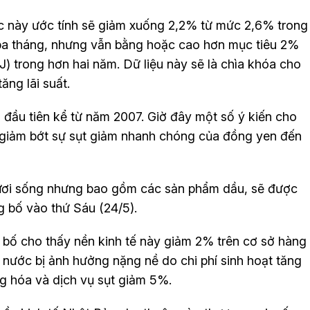
ước này ước tính sẽ giảm xuống 2,2% từ mức 2,6% trong
 ba tháng, nhưng vẫn bằng hoặc cao hơn mục tiêu 2%
 trong hơn hai năm. Dữ liệu này sẽ là chìa khóa cho
ăng lãi suất.
n đầu tiên kể từ năm 2007. Giờ đây một số ý kiến cho
 giảm bớt sự sụt giảm nhanh chóng của đồng yen đến
ươi sống nhưng bao gồm các sản phẩm dầu, sẽ được
 bố vào thứ Sáu (24/5).
 bố cho thấy nền kinh tế này giảm 2% trên cơ sở hàng
 nước bị ảnh hưởng nặng nề do chi phí sinh hoạt tăng
g hóa và dịch vụ sụt giảm 5%.