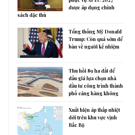
được áp dụng chính
sách đặc thù
Tổng thống Mỹ Donald
Trump: Còn quá sớm để
bàn về người kế nhiệm
Thu hồi 89 ha đất để
đấu giá lựa chọn nhà
đầu tư công trình thành
phố cảng hàng không
Xuất hiện áp thấp nhiệt
đới trên khu vực vịnh
Bắc Bộ