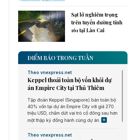
Sạt lở nghiêm trọng
trên tuyến đường tỉnh
161 tại Lào Cai
ĐIỂM BÁO TRONG TUẦN
Theo vnexpress.net
Keppel thoái toàn bộ vốn khỏi dự
án Empire City tại Thủ Thiêm
Tập đoàn Keppel (Singapore) bán toàn bộ
40% vốn tại dự án Empire City với giá 270
triệu USD, chấm dứt vai trò cổ đông sau hơn
một thập kỷ đồng hành cùng dự án.
Theo vnexpress.net