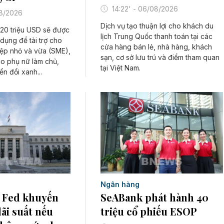
14:22' - 06/08/2026
08/2026
Dịch vụ tạo thuận lợi cho khách du
 20 triệu USD sẽ được
lịch Trung Quốc thanh toán tại các
ụng để tài trợ cho
cửa hàng bán lẻ, nhà hàng, khách
ệp nhỏ và vừa (SME),
sạn, cơ sở lưu trú và điểm tham quan
o phụ nữ làm chủ,
tại Việt Nam.
n đổi xanh...
Ngân hàng
 Fed khuyến
SeABank phát hành 40
lãi suất nếu
triệu cổ phiếu ESOP