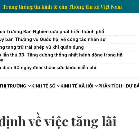
 Nam
Trang thông tin kinh tế của Thông tấn xã Việt
àm Trưởng Ban Nghiên cứu phát triển thành phố
 Ủy ban Thường vụ Quốc hội về công tác nhân sự
ng tàng trữ trái phép vũ khí quân dụng
o lần thứ 33: Tăng cường thống nhất hành động trong hệ
oại
n dịch 90 ngày đêm khám sức khỏe miễn phí
THỊ TRƯỜNG
KINH TẾ SỐ
KINH TẾ XÃ HỘI
PHÂN TÍCH - DỰ B
ịnh về việc tăng lãi