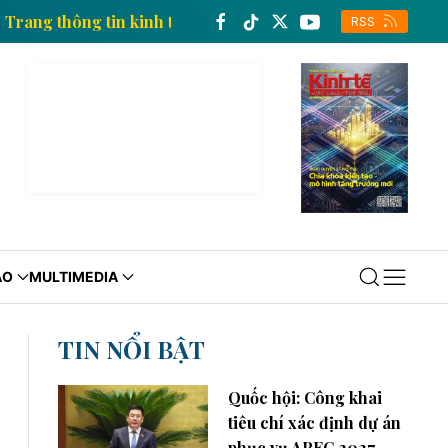
 Nam
Trang thông tin kinh tế của Thông tấn xã Việt 
RSS
ÁO
MULTIMEDIA
TIN NỔI BẬT
Quốc hội: Công khai
tiêu chí xác định dự án
phục vụ APEC 2027