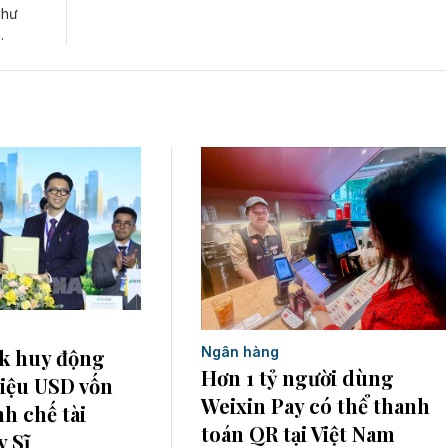
như
.
Ngân hàng
k huy động
Hơn 1 tỷ người dùng
iệu USD vốn
Weixin Pay có thể thanh
nh chế tài
toán QR tại Việt Nam
 Sĩ