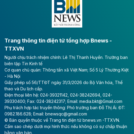
lực phát triển kinh tế - xã hội khu vực phía Nam đồng
bằng sông Hồng.
Theo baodautu.vn
ACV rót gần 40 ngàn tỷ đồng vào sân bay
Long Thành
Trang thông tin điện tử tổng hợp Bnews -
TTXVN
Tổng công ty Cảng hàng không Việt Nam - CTCP
Người chịu trách nhiệm chính: Lê Thị Thanh Huyền. Trưởng ban
(ACV) vừa lập kỷ lục mới về lợi nhuận trong quý
biên tập Tin Kinh tế
II/2026.
Cơ quan chủ quản: Thông tấn xã Việt Nam; Số 5 Lý Thường Kiệt
- Hà Nội
Theo baodautu.vn
Giấy phép số 56/TTĐT ngày 31/3/2026 do Bộ Văn hóa, Thể
Vinaconex lập đỉnh doanh thu
thao và Du lịch cấp.
Điện thoại liên hệ: 024-39321142, 024-38242694, 024-
Tổng CTCP Xuất nhập khẩu và Xây dựng Việt Nam
39330400; Fax: 024-38242317; Email: media.bkt@Gmail.com
(Vinaconex) đã khép lại nửa đầu năm với doanh thu
Phụ trách hợp tác truyền thông: Phó trưởng ban Đỗ Thị Ái. ĐT:
thuần gần 7.268 tỷ đồng, tăng 4% so với cùng kỳ và
0982.186.628; Email: bnewsqc@gmail.com
cũng là mức cao nhất lịch sử hoạt động của doanh
© Bản quyền thuộc về Trang tin điện tử bnews.vn -TTXVN.
nghiệp.
Cấm sao chép dưới mọi hình thức nếu không có sự chấp thuận
bằng văn bản.