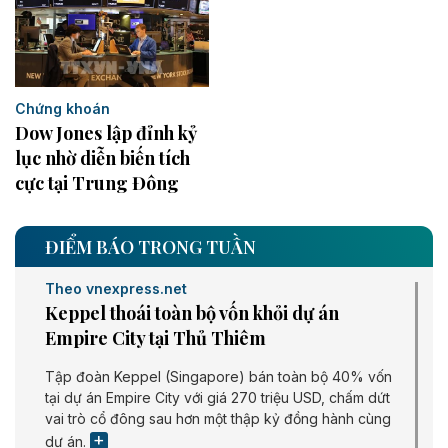
Chứng khoán
Dow Jones lập đỉnh kỷ
lục nhờ diễn biến tích
cực tại Trung Đông
ĐIỂM BÁO TRONG TUẦN
Theo vnexpress.net
Keppel thoái toàn bộ vốn khỏi dự án
Empire City tại Thủ Thiêm
Tập đoàn Keppel (Singapore) bán toàn bộ 40% vốn
tại dự án Empire City với giá 270 triệu USD, chấm dứt
vai trò cổ đông sau hơn một thập kỷ đồng hành cùng
dự án.