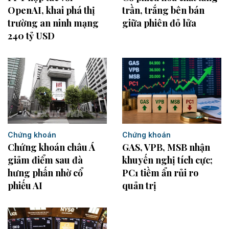
OpenAI, khai phá thị
trần, trắng bên bán
trường an ninh mạng
giữa phiên đỏ lửa
240 tỷ USD
Chứng khoán
Chứng khoán
Chứng khoán châu Á
GAS, VPB, MSB nhận
giảm điểm sau đà
khuyến nghị tích cực;
hưng phấn nhờ cổ
PC1 tiềm ẩn rủi ro
phiếu AI
quản trị