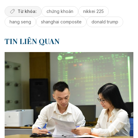
Từ khóa:
chứng khoán
nikkei 225
hang seng
shanghai composite
donald trump
TIN LIÊN QUAN