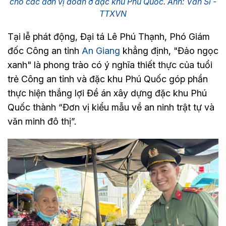
cho các đơn vị đoàn ở đặc khu Phú Quốc. Ảnh: Văn Sĩ -
TTXVN
Tại lễ phát động, Đại tá Lê Phú Thạnh, Phó Giám
đốc Công an tỉnh
An Giang
khẳng định, "Đảo ngọc
xanh" là phong trào có ý nghĩa thiết thực của tuổi
trẻ Công an tỉnh và đặc khu Phú Quốc góp phần
thực hiện thắng lợi Đề án xây dựng đặc khu Phú
Quốc thành “Đơn vị kiểu mẫu về an ninh trật tự và
văn minh đô thị”.