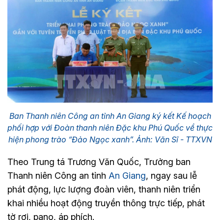
Ban Thanh niên Công an tỉnh An Giang ký kết Kế hoạch
phối hợp với Đoàn thanh niên Đặc khu Phú Quốc về thực
hiện phong trào “Đảo Ngọc xanh”. Ảnh: Văn Sĩ - TTXVN
Theo Trung tá Trương Văn Quốc, Trưởng ban
Thanh niên Công an tỉnh
An Giang
, ngay sau lễ
phát động, lực lượng đoàn viên, thanh niên triển
khai nhiều hoạt động truyền thông trực tiếp, phát
tờ rơi, pano, áp phích.