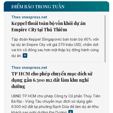
ĐIỂM BÁO TRONG TUẦN
Theo vnexpress.net
Keppel thoái toàn bộ vốn khỏi dự án
Empire City tại Thủ Thiêm
Tập đoàn Keppel (Singapore) bán toàn bộ 40% vốn
tại dự án Empire City với giá 270 triệu USD, chấm dứt
vai trò cổ đông sau hơn một thập kỷ đồng hành cùng
dự án.
Theo vnexpress.net
TP HCM cho phép chuyển mục đích sử
dụng gần 6.500 m2 đất làm khu nghỉ
dưỡng
UBND TP HCM cho phép Công ty Cổ phần Thủy Tiên
Bà Rịa - Vũng Tàu chuyển mục đích sử dụng gần
6.500 m2 đất tại phường Rạch Dừa để làm dự án Khu
khách sạn nghỉ dưỡng Đại Dương.