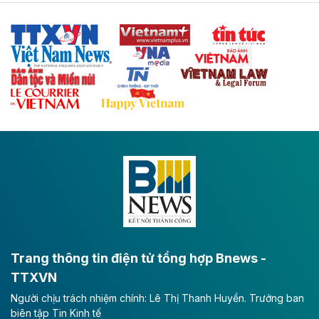
sẽ trở thành trục giao thông chiến lược, kết nối tỉnh
Thái Nguyên và các tỉnh trung du, miền núi phía Bắc
với hệ thống cửa khẩu quốc tế tại Lạng Sơn.
Theo baodautu.vn
Đề xuất đầu tư 11.500 tỷ đồng xây dựng cao
tốc CT.11 qua Ninh Bình
Dự án đầu tư tuyến cao tốc CT.11, đoạn Liêm Tuyền -
Đông A dài khoảng 25,1 km được kỳ vọng sẽ tạo động
lực phát triển kinh tế - xã hội khu vực phía Nam đồng
bằng sông Hồng.
Theo baodautu.vn
ACV rót gần 40 ngàn tỷ đồng vào sân bay
Long Thành
Trang thông tin điện tử tổng hợp Bnews -
TTXVN
Tổng công ty Cảng hàng không Việt Nam - CTCP
Người chịu trách nhiệm chính: Lê Thị Thanh Huyền. Trưởng ban
(ACV) vừa lập kỷ lục mới về lợi nhuận trong quý
biên tập Tin Kinh tế
II/2026.