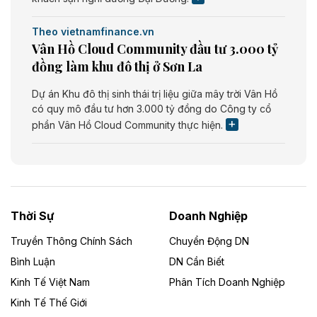
Theo vietnamfinance.vn
Vân Hồ Cloud Community đầu tư 3.000 tỷ
đồng làm khu đô thị ở Sơn La
Dự án Khu đô thị sinh thái trị liệu giữa mây trời Vân Hồ
có quy mô đầu tư hơn 3.000 tỷ đồng do Công ty cổ
phần Vân Hồ Cloud Community thực hiện.
Theo vietnamfinance.vn
Năng lượng môi trường Bắc Giang đầu tư
nhà máy điện rác 1.866 tỷ đồng
Thời Sự
Doanh Nghiệp
Dự án Nhà máy xử lý rác và phát điện Bắc Giang do
Công ty TNHH Năng lượng môi trường Bắc Giang làm
Truyền Thông Chính Sách
Chuyển Động DN
chủ đầu tư, có tổng mức đầu tư 1.866 tỷ đồng.
Bình Luận
DN Cần Biết
Kinh Tế Việt Nam
Phân Tích Doanh Nghiệp
Theo vietnamfinance.vn
Đức Long Gia Lai mở rộng ‘hệ sinh thái’
Kinh Tế Thế Giới