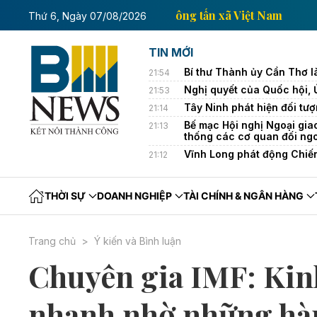
Trang thông tin kinh tế của Thông tấn xã Việ
Thứ 6, Ngày 07/08/2026
TIN MỚI
Bí thư Thành ủy Cần Thơ l
21:54
Nghị quyết của Quốc hội,
21:53
Tây Ninh phát hiện đối tượ
21:14
Bế mạc Hội nghị Ngoại gia
21:13
thống các cơ quan đối ng
Vĩnh Long phát động Chiế
21:12
THỜI SỰ
DOANH NGHIỆP
TÀI CHÍNH & NGÂN HÀNG
Trang chủ
Ý kiến và Bình luận
Chuyên gia IMF: Kin
nhanh nhờ những hàn