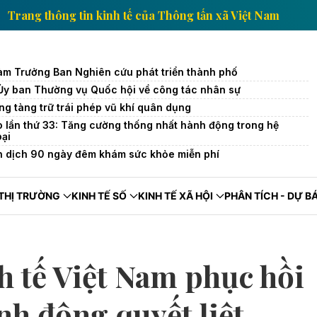
t Nam
Trang thông tin kinh tế của Thông tấn xã Việ
àm Trưởng Ban Nghiên cứu phát triển thành phố
 Ủy ban Thường vụ Quốc hội về công tác nhân sự
ng tàng trữ trái phép vũ khí quân dụng
o lần thứ 33: Tăng cường thống nhất hành động trong hệ
oại
n dịch 90 ngày đêm khám sức khỏe miễn phí
THỊ TRƯỜNG
KINH TẾ SỐ
KINH TẾ XÃ HỘI
PHÂN TÍCH - DỰ B
h tế Việt Nam phục hồi
h động quyết liệt