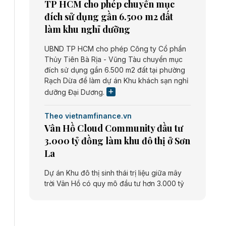
TP HCM cho phép chuyển mục
đích sử dụng gần 6.500 m2 đất
làm khu nghỉ dưỡng
UBND TP HCM cho phép Công ty Cổ phần
Thủy Tiên Bà Rịa - Vũng Tàu chuyển mục
đích sử dụng gần 6.500 m2 đất tại phường
Rạch Dừa để làm dự án Khu khách sạn nghỉ
dưỡng Đại Dương.
Theo vietnamfinance.vn
Vân Hồ Cloud Community đầu tư
3.000 tỷ đồng làm khu đô thị ở Sơn
La
Dự án Khu đô thị sinh thái trị liệu giữa mây
trời Vân Hồ có quy mô đầu tư hơn 3.000 tỷ
đồng do Công ty cổ phần Vân Hồ Cloud
Community thực hiện.