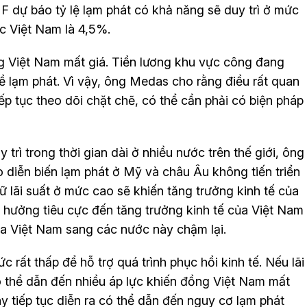
F dự báo tỷ lệ lạm phát có khả năng sẽ duy trì ở mức
c Việt Nam là 4,5%.
ng Việt Nam mất giá. Tiền lương khu vực công đang
về lạm phát. Vì vậy, ông Medas cho rằng điều rất quan
p tục theo dõi chặt chẽ, có thể cần phải có biện pháp
 trì trong thời gian dài ở nhiều nước trên thế giới, ông
 diễn biến lạm phát ở Mỹ và châu Âu không tiến triển
iữ lãi suất ở mức cao sẽ khiến tăng trưởng kinh tế của
 hưởng tiêu cực đến tăng trưởng kinh tế của Việt Nam
a Việt Nam sang các nước này chậm lại.
 rất thấp để hỗ trợ quá trình phục hồi kinh tế. Nếu lãi
ó thể dẫn đến nhiều áp lực khiến đồng Việt Nam mất
ày tiếp tục diễn ra có thể dẫn đến nguy cơ lạm phát