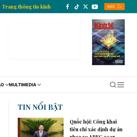
t Nam
Trang thông tin kinh tế của Thông tấn xã Việt
RSS
ÁO
MULTIMEDIA
TIN NỔI BẬT
Quốc hội: Công khai
tiêu chí xác định dự án
phục vụ APEC 2027