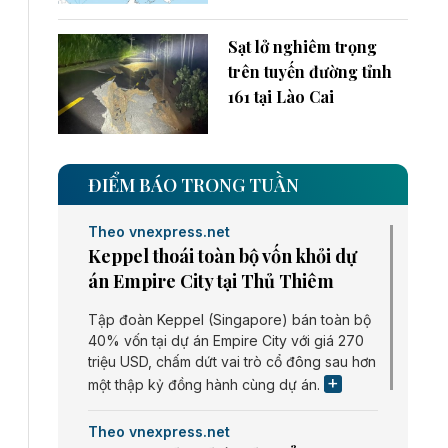
Sạt lở nghiêm trọng
trên tuyến đường tỉnh
161 tại Lào Cai
ĐIỂM BÁO TRONG TUẦN
Theo vnexpress.net
Keppel thoái toàn bộ vốn khỏi dự
án Empire City tại Thủ Thiêm
Tập đoàn Keppel (Singapore) bán toàn bộ
40% vốn tại dự án Empire City với giá 270
triệu USD, chấm dứt vai trò cổ đông sau hơn
một thập kỷ đồng hành cùng dự án.
Theo vnexpress.net