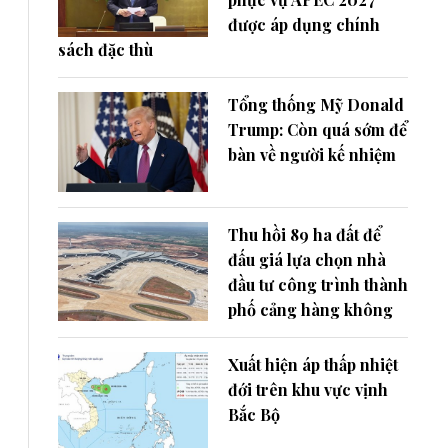
được áp dụng chính
sách đặc thù
Tổng thống Mỹ Donald
Trump: Còn quá sớm để
bàn về người kế nhiệm
Thu hồi 89 ha đất để
đấu giá lựa chọn nhà
đầu tư công trình thành
phố cảng hàng không
Xuất hiện áp thấp nhiệt
đới trên khu vực vịnh
Bắc Bộ