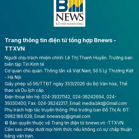
lực phát triển kinh tế - xã hội khu vực phía Nam đồng
bằng sông Hồng.
Theo baodautu.vn
ACV rót gần 40 ngàn tỷ đồng vào sân bay
Long Thành
Trang thông tin điện tử tổng hợp Bnews -
TTXVN
Tổng công ty Cảng hàng không Việt Nam - CTCP
Người chịu trách nhiệm chính: Lê Thị Thanh Huyền. Trưởng ban
(ACV) vừa lập kỷ lục mới về lợi nhuận trong quý
biên tập Tin Kinh tế
II/2026.
Cơ quan chủ quản: Thông tấn xã Việt Nam; Số 5 Lý Thường Kiệt
- Hà Nội
Theo baodautu.vn
Giấy phép số 56/TTĐT ngày 31/3/2026 do Bộ Văn hóa, Thể
Vinaconex lập đỉnh doanh thu
thao và Du lịch cấp.
Điện thoại liên hệ: 024-39321142, 024-38242694, 024-
Tổng CTCP Xuất nhập khẩu và Xây dựng Việt Nam
39330400; Fax: 024-38242317; Email: media.bkt@Gmail.com
(Vinaconex) đã khép lại nửa đầu năm với doanh thu
Phụ trách hợp tác truyền thông: Phó trưởng ban Đỗ Thị Ái. ĐT:
thuần gần 7.268 tỷ đồng, tăng 4% so với cùng kỳ và
0982.186.628; Email: bnewsqc@gmail.com
cũng là mức cao nhất lịch sử hoạt động của doanh
© Bản quyền thuộc về Trang tin điện tử bnews.vn -TTXVN.
nghiệp.
Cấm sao chép dưới mọi hình thức nếu không có sự chấp thuận
bằng văn bản.