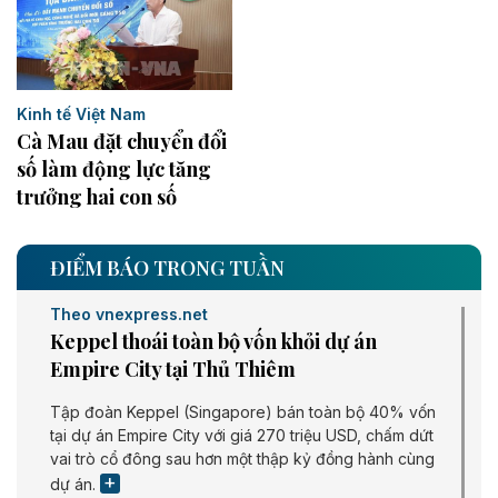
Kinh tế Việt Nam
Cà Mau đặt chuyển đổi
số làm động lực tăng
trưởng hai con số
ĐIỂM BÁO TRONG TUẦN
Theo vnexpress.net
Keppel thoái toàn bộ vốn khỏi dự án
Empire City tại Thủ Thiêm
Tập đoàn Keppel (Singapore) bán toàn bộ 40% vốn
tại dự án Empire City với giá 270 triệu USD, chấm dứt
vai trò cổ đông sau hơn một thập kỷ đồng hành cùng
dự án.