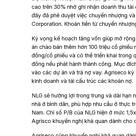
cao trên 30% nhờ ghi nhận doanh thu tài c
đây đã phê duyệt việc chuyển nhượng và 
Corporation. Khoản tiền từ chuyển nhượn
Kỳ vọng kế hoạch tăng vốn giúp mở rộng 
án chào bán thêm hơn 100 triệu cổ phiếu 
đồng/cổ phiếu và có thể triển khai trong
đồng nếu phát hành thành công. Mục đíc
vào các dự án và trả nợ vay. Agriseco k
kinh doanh và tái cấu trúc các khoản nợ.
NLG sẽ hưởng lợi trong trung và dài hạn 
nhà ở bình dân, phù hợp nhu cầu ở thực t
Nam. Chỉ số P/B của NLG hiện ở mức 1,5x
Agrisco khuyến nghị khả quan dành cho cổ
Agriseco cũng khuyến nghị khả quan dà