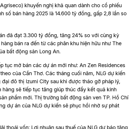
 (Agriseco) khuyến nghị khả quan dành cho cổ phiếu
h số bán hàng 2025 là 14.600 tỷ đồng, gấp 2,8 lần so
n đã đạt 3.300 tỷ đồng, tăng 24% so với cùng kỳ
 hàng bán ra đến từ các phân khu hiện hữu như The
 của bất động sản Long An.
ếp tục mở bán các dự án mới như: An Zen Residences
p theo của Cần Thơ. Các tháng cuối năm, NLG dự kiến
đại đô thị Izumi City sau khi được tháo gỡ pháp lý,
hàng sẽ tiếp tục tăng giúp thúc đẩy kết quả kinh
 phẩm mới. Thị trường bất động sản ven TP. Hồ Chí
ung dự án của NLG dự kiến sẽ phục hồi nhờ sự phát
lãi thoái vốn: Lợi nhuận sau thuế của NLG dự báo tăng