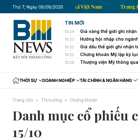
Trang thông tin kinh tế của Thông tấn xã Việt Nam
Thứ 7, Ngày 08/08/2026
TIN MỚI
Giá vàng thế giới ghi nhận
10:24
Hướng hội nhập cho ngành
10:23
Giá dầu thế giới ghi nhận
10:22
Chứng khoán Mỹ lập kỷ lục 
10:22
Thượng viện Mỹ thông qua 
10:20
THỜI SỰ
DOANH NGHIỆP
TÀI CHÍNH & NGÂN HÀNG
Trang chủ
Thị trường
Chứng khoán
Danh mục cổ phiếu
15/10