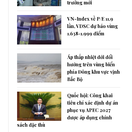
trưởng mới
VN-Index về P/E 11,9
lần, VDSC dự báo vùng
1.638-1.999 điểm
Áp thấp nhiệt đới đổi
hướng trên vùng biển
phía Đông khu vực vịnh
Bắc Bộ
Quốc hội: Công khai
tiêu chí xác định dự án
phục vụ APEC 2027
được áp dụng chính
sách đặc thù