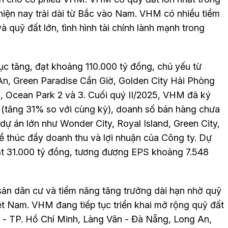
hiện nay trải dài từ Bắc vào Nam. VHM có nhiều tiềm
à quỹ đất lớn, tình hình tài chính lành mạnh trong
ục tăng, đạt khoảng 110.000 tỷ đồng, chủ yếu từ
n, Green Paradise Cần Giờ, Golden City Hải Phòng
d, Ocean Park 2 và 3. Cuối quý II/2025, VHM đã ký
g (tăng 31% so với cùng kỳ), doanh số bán hàng chưa
 dự án lớn như Wonder City, Royal Island, Green City,
ể thúc đẩy doanh thu và lợi nhuận của Công ty. Dự
t 31.000 tỷ đồng, tương đương EPS khoảng 7.548
sản dân cư và tiềm năng tăng trưởng dài hạn nhờ quỹ
ệt Nam. VHM đang tiếp tục triển khai mở rộng quỹ đất
- TP. Hồ Chí Minh, Làng Vân - Đà Nẵng, Long An,