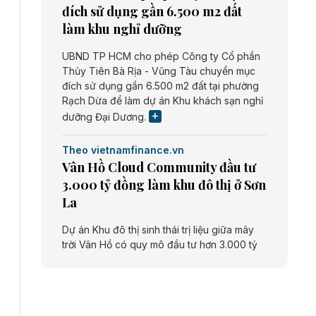
đích sử dụng gần 6.500 m2 đất
làm khu nghỉ dưỡng
UBND TP HCM cho phép Công ty Cổ phần
Thủy Tiên Bà Rịa - Vũng Tàu chuyển mục
đích sử dụng gần 6.500 m2 đất tại phường
Rạch Dừa để làm dự án Khu khách sạn nghỉ
dưỡng Đại Dương.
Theo vietnamfinance.vn
Vân Hồ Cloud Community đầu tư
3.000 tỷ đồng làm khu đô thị ở Sơn
La
Dự án Khu đô thị sinh thái trị liệu giữa mây
trời Vân Hồ có quy mô đầu tư hơn 3.000 tỷ
đồng do Công ty cổ phần Vân Hồ Cloud
Community thực hiện.
Theo vietnamfinance.vn