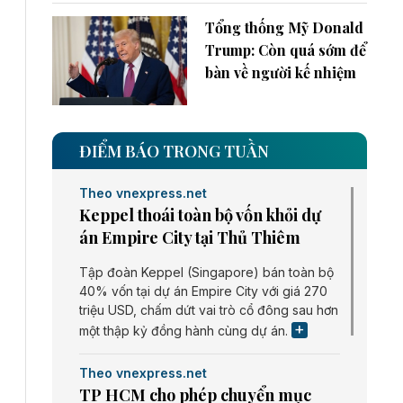
Tổng thống Mỹ Donald
Trump: Còn quá sớm để
bàn về người kế nhiệm
ĐIỂM BÁO TRONG TUẦN
Theo vnexpress.net
Keppel thoái toàn bộ vốn khỏi dự
án Empire City tại Thủ Thiêm
Tập đoàn Keppel (Singapore) bán toàn bộ
40% vốn tại dự án Empire City với giá 270
triệu USD, chấm dứt vai trò cổ đông sau hơn
một thập kỷ đồng hành cùng dự án.
Theo vnexpress.net
TP HCM cho phép chuyển mục