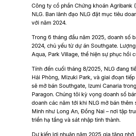
Công ty cổ phần Chứng khoán Agribank
NLG. Ban lãnh đạo NLG đặt mục tiêu doan
với năm 2024.
Trong 6 tháng đầu năm 2025, doanh số bá
2024, chủ yếu từ dự án Southgate. Lượng
Aqua, Park Village, thể hiện sự phục hồi
Tính đến cuối tháng 8/2025, NLG đang ti
Hải Phòng, Mizuki Park, và giai đoạn tiế
sẽ mở bán Southgate, Izumi Canaria trong 
Paragon. Chúng tôi kỳ vọng doanh số bán 
doanh các năm tới khi NLG mở bán thêm sản
Minh như Long An, Đồng Nai – nơi tập tr
triển hạ tầng và sát nhập tỉnh thành.
Dự kiến lợi nhuận năm 2025 gia tăng nhờ 