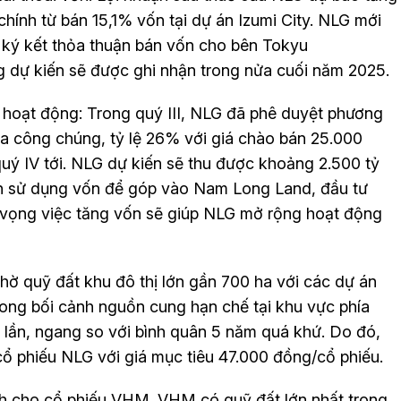
hính từ bán 15,1% vốn tại dự án Izumi City. NLG mới
ký kết thỏa thuận bán vốn cho bên Tokyu
g dự kiến sẽ được ghi nhận trong nửa cuối năm 2025.
hoạt động: Trong quý III, NLG đã phê duyệt phương
ra công chúng, tỷ lệ 26% với giá chào bán 25.000
 quý IV tới. NLG dự kiến sẽ thu được khoảng 2.500 tỷ
h sử dụng vốn để góp vào Nam Long Land, đầu tư
ỳ vọng việc tăng vốn sẽ giúp NLG mở rộng hoạt động
nhờ quỹ đất khu đô thị lớn gần 700 ha với các dự án
rong bối cảnh nguồn cung hạn chế tại khu vực phía
 lần, ngang so với bình quân 5 năm quá khứ. Do đó,
 phiếu NLG với giá mục tiêu 47.000 đồng/cổ phiếu.
nh cho cổ phiếu VHM. VHM có quỹ đất lớn nhất trong