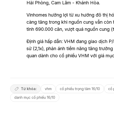
Hải Phòng, Cam Lâm - Khánh Hòa.
Vinhomes hưởng lợi từ xu hướng đô thị hó
càng tăng trong khi nguồn cung vẫn còn 
tính 690.000 căn, vượt quá nguồn cung (th
Định giá hấp dẫn: VHM đang giao dịch P/B
sử (2,1x), phản ánh tiềm năng tăng trưởn
quan dành cho cổ phiếu VHM với giá mục t
Từ khóa:
vhm
cổ phiếu trọng tâm 16/10
cổ 
danh mục cổ phiếu 16/10