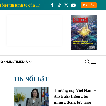
Trang thông tin kinh tế của Thông tấn xã Việt Nam
RSS
ÁO
MULTIMEDIA
TIN NỔI BẬT
Thương mại Việt Nam –
Australia hướng tới
những động lực tăng