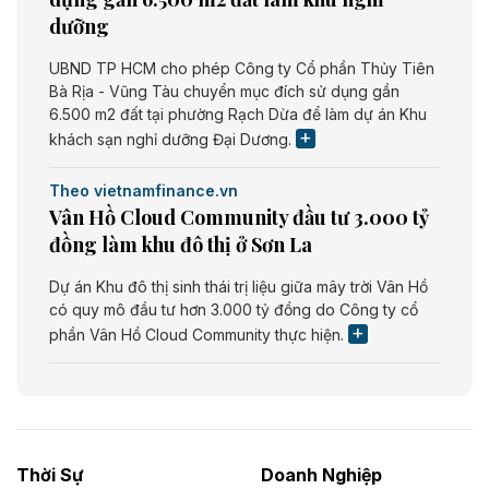
dưỡng
UBND TP HCM cho phép Công ty Cổ phần Thủy Tiên
Bà Rịa - Vũng Tàu chuyển mục đích sử dụng gần
6.500 m2 đất tại phường Rạch Dừa để làm dự án Khu
khách sạn nghỉ dưỡng Đại Dương.
Theo vietnamfinance.vn
Vân Hồ Cloud Community đầu tư 3.000 tỷ
đồng làm khu đô thị ở Sơn La
Dự án Khu đô thị sinh thái trị liệu giữa mây trời Vân Hồ
có quy mô đầu tư hơn 3.000 tỷ đồng do Công ty cổ
phần Vân Hồ Cloud Community thực hiện.
Theo vietnamfinance.vn
Năng lượng môi trường Bắc Giang đầu tư
nhà máy điện rác 1.866 tỷ đồng
Thời Sự
Doanh Nghiệp
Dự án Nhà máy xử lý rác và phát điện Bắc Giang do