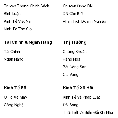
Công ty TNHH Năng lượng môi trường Bắc Giang làm
Truyền Thông Chính Sách
Chuyển Động DN
chủ đầu tư, có tổng mức đầu tư 1.866 tỷ đồng.
Bình Luận
DN Cần Biết
Kinh Tế Việt Nam
Phân Tích Doanh Nghiệp
Theo vietnamfinance.vn
Đức Long Gia Lai mở rộng ‘hệ sinh thái’
Kinh Tế Thế Giới
năng lượng với loạt dự án nghìn tỷ ở Gia
Lai
Tài Chính & Ngân Hàng
Thị Trường
Tài Chính
Chứng Khoán
Bốn doanh nghiệp có sự góp vốn của Công ty Cổ
phần Tập đoàn Đức Long Gia Lai (HoSE: DLG) được
Ngân Hàng
Hàng Hoá
chấp thuận đầu tư 4 dự án điện gió và điện mặt trời tại
Bất Động Sản
Gia Lai với tổng vốn hơn 4.750 tỷ đồng.
Giá Vàng
Theo vnexpress.net
Đồng Nai cho thuê gần 59 ha đất làm khu
Kinh Tế Số
Kinh Tế Xã Hội
công nghiệp ở Long Thành
Ô Tô Xe Máy
Kinh Tế Và Pháp Luật
Công Nghệ
UBND TP Đồng Nai cho Công ty Amata thuê gần 59 ha
Đời Sống
đất để đầu tư khu công nghiệp công nghệ cao Long
Thời Tiết Và Biến Đổi Khí Hậu
Thành, thời hạn đến 2065.