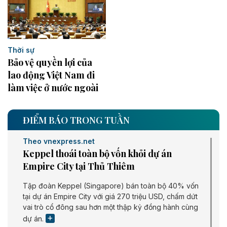
Thời sự
Bảo vệ quyền lợi của
lao động Việt Nam đi
làm việc ở nước ngoài
ĐIỂM BÁO TRONG TUẦN
Theo vnexpress.net
Keppel thoái toàn bộ vốn khỏi dự án
Empire City tại Thủ Thiêm
Tập đoàn Keppel (Singapore) bán toàn bộ 40% vốn
tại dự án Empire City với giá 270 triệu USD, chấm dứt
vai trò cổ đông sau hơn một thập kỷ đồng hành cùng
dự án.