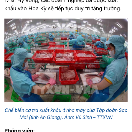
17%. Hy vọng, các doanh nghiệp đã được xuất
khẩu vào Hoa Kỳ sẽ tiếp tục duy trì tăng trưởng.
Chế biến cá tra xuất khẩu ở nhà máy của Tập đoàn Sao
Mai (tỉnh An Giang). Ảnh: Vũ Sinh – TTXVN
Phóng viên: