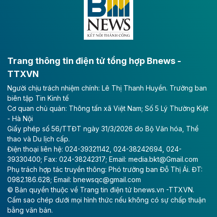
lực phát triển kinh tế - xã hội khu vực phía Nam đồng
bằng sông Hồng.
Theo baodautu.vn
ACV rót gần 40 ngàn tỷ đồng vào sân bay
Long Thành
Trang thông tin điện tử tổng hợp Bnews -
TTXVN
Tổng công ty Cảng hàng không Việt Nam - CTCP
Người chịu trách nhiệm chính: Lê Thị Thanh Huyền. Trưởng ban
(ACV) vừa lập kỷ lục mới về lợi nhuận trong quý
biên tập Tin Kinh tế
II/2026.
Cơ quan chủ quản: Thông tấn xã Việt Nam; Số 5 Lý Thường Kiệt
- Hà Nội
Theo baodautu.vn
Giấy phép số 56/TTĐT ngày 31/3/2026 do Bộ Văn hóa, Thể
Vinaconex lập đỉnh doanh thu
thao và Du lịch cấp.
Điện thoại liên hệ: 024-39321142, 024-38242694, 024-
Tổng CTCP Xuất nhập khẩu và Xây dựng Việt Nam
39330400; Fax: 024-38242317; Email: media.bkt@Gmail.com
(Vinaconex) đã khép lại nửa đầu năm với doanh thu
Phụ trách hợp tác truyền thông: Phó trưởng ban Đỗ Thị Ái. ĐT:
thuần gần 7.268 tỷ đồng, tăng 4% so với cùng kỳ và
0982.186.628; Email: bnewsqc@gmail.com
cũng là mức cao nhất lịch sử hoạt động của doanh
© Bản quyền thuộc về Trang tin điện tử bnews.vn -TTXVN.
nghiệp.
Cấm sao chép dưới mọi hình thức nếu không có sự chấp thuận
bằng văn bản.