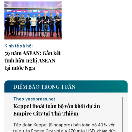
Kinh tế xã hội
59 năm ASEAN: Gắn kết
tình hữu nghị ASEAN
tại nước Nga
ĐIỂM BÁO TRONG TUẦN
Theo vnexpress.net
Keppel thoái toàn bộ vốn khỏi dự án
Empire City tại Thủ Thiêm
Tập đoàn Keppel (Singapore) bán toàn bộ 40% vốn
tại dự án Empire City với giá 270 triệu USD, chấm dứt