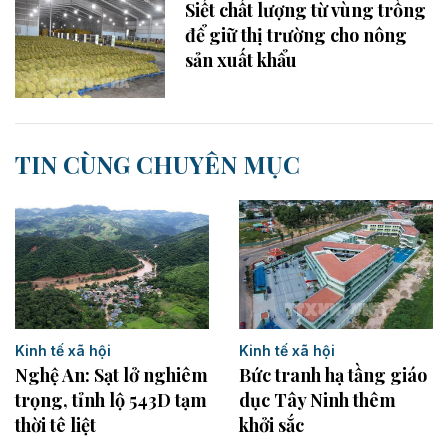
Siết chất lượng từ vùng trồng
để giữ thị trường cho nông
sản xuất khẩu
TIN CÙNG CHUYÊN MỤC
Kinh tế xã hội
Kinh tế xã hội
Bức tranh hạ tầng giáo
Nghệ An: Sạt lở nghiêm
dục Tây Ninh thêm
trọng, tỉnh lộ 543D tạm
khởi sắc
thời tê liệt