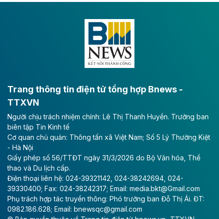
Dự án đầu tư tuyến cao tốc CT.11, đoạn Liêm Tuyền -
Đông A dài khoảng 25,1 km được kỳ vọng sẽ tạo động
lực phát triển kinh tế - xã hội khu vực phía Nam đồng
bằng sông Hồng.
Theo baodautu.vn
ACV rót gần 40 ngàn tỷ đồng vào sân bay
Long Thành
Trang thông tin điện tử tổng hợp Bnews -
TTXVN
Tổng công ty Cảng hàng không Việt Nam - CTCP
Người chịu trách nhiệm chính: Lê Thị Thanh Huyền. Trưởng ban
(ACV) vừa lập kỷ lục mới về lợi nhuận trong quý
biên tập Tin Kinh tế
II/2026.
Cơ quan chủ quản: Thông tấn xã Việt Nam; Số 5 Lý Thường Kiệt
- Hà Nội
Theo baodautu.vn
Giấy phép số 56/TTĐT ngày 31/3/2026 do Bộ Văn hóa, Thể
Vinaconex lập đỉnh doanh thu
thao và Du lịch cấp.
Điện thoại liên hệ: 024-39321142, 024-38242694, 024-
Tổng CTCP Xuất nhập khẩu và Xây dựng Việt Nam
39330400; Fax: 024-38242317; Email: media.bkt@Gmail.com
(Vinaconex) đã khép lại nửa đầu năm với doanh thu
Phụ trách hợp tác truyền thông: Phó trưởng ban Đỗ Thị Ái. ĐT:
thuần gần 7.268 tỷ đồng, tăng 4% so với cùng kỳ và
0982.186.628; Email: bnewsqc@gmail.com
cũng là mức cao nhất lịch sử hoạt động của doanh