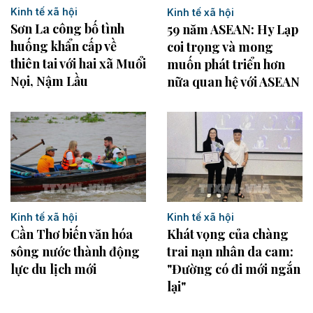
Kinh tế xã hội
Kinh tế xã hội
Sơn La công bố tình
59 năm ASEAN: Hy Lạp
huống khẩn cấp về
coi trọng và mong
thiên tai với hai xã Muổi
muốn phát triển hơn
Nọi, Nậm Lầu
nữa quan hệ với ASEAN
Kinh tế xã hội
Kinh tế xã hội
Cần Thơ biến văn hóa
Khát vọng của chàng
sông nước thành động
trai nạn nhân da cam:
lực du lịch mới
"Đường có đi mới ngắn
lại"