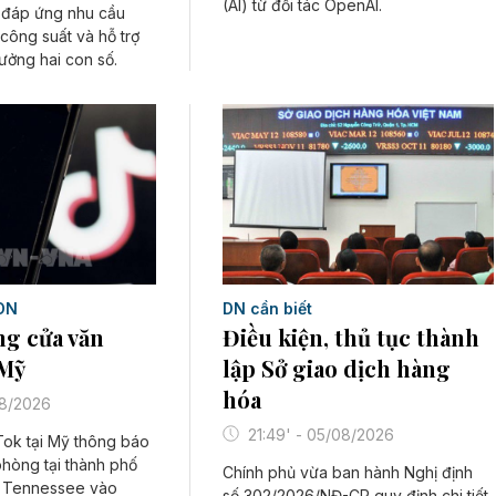
(AI) từ đối tác OpenAI.
, đáp ứng nhu cầu
a công suất và hỗ trợ
rưởng hai con số.
DN cần biết
DN
Điều kiện, thủ tục thành
ng cửa văn
lập Sở giao dịch hàng
 Mỹ
hóa
08/2026
21:49' - 05/08/2026
Tok tại Mỹ thông báo
hòng tại thành phố
Chính phủ vừa ban hành Nghị định
g Tennessee vào
số 302/2026/NĐ-CP quy định chi tiết