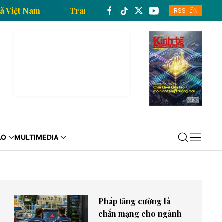
hông tấn xã Việt Nam
Trang thông tin kinh tế của T
RSS
ÁO
MULTIMEDIA
Pháp tăng cường lá
chắn mạng cho ngành