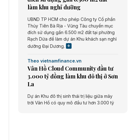
làm khu nghỉ dưỡng
UBND TP HCM cho phép Công ty Cổ phần
Thủy Tiên Bà Rịa - Vũng Tàu chuyển mục
đích sử dụng gần 6.500 m2 đất tại phường
Rạch Dừa để làm dự án Khu khách sạn nghỉ
dưỡng Đại Dương.
Theo vietnamfinance.vn
Vân Hồ Cloud Community đầu tư
3.000 tỷ đồng làm khu đô thị ở Sơn
La
Dự án Khu đô thị sinh thái trị liệu giữa mây
trời Vân Hồ có quy mô đầu tư hơn 3.000 tỷ
đồng do Công ty cổ phần Vân Hồ Cloud
Community thực hiện.
Theo vietnamfinance.vn
Năng lượng môi trường Bắc Giang