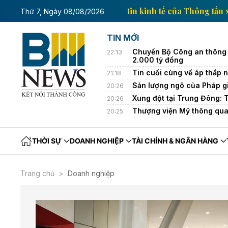
Trang thông tin kinh tế của 
Thứ 7, Ngày 08/08/2026
TIN MỚI
Chuyển Bộ Công an thông 
22:13
2.000 tỷ đồng
Tin cuối cùng về áp thấp nh
21:18
Sản lượng ngô của Pháp g
20:26
Xung đột tại Trung Đông: 
20:26
Thượng viện Mỹ thông qua
20:25
THỜI SỰ
DOANH NGHIỆP
TÀI CHÍNH & NGÂN HÀNG
Trang chủ
Doanh nghiệp