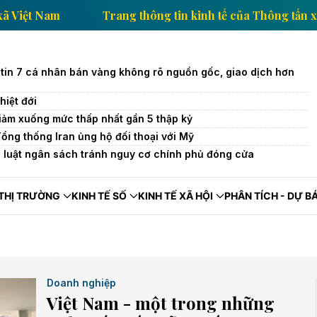
Thông tấn xã Việt Nam
Trang thông tin kinh tế của T
tin 7 cá nhân bán vàng không rõ nguồn gốc, giao dịch hơn
iệt đới
iảm xuống mức thấp nhất gần 5 thập kỷ
Tổng thống Iran ủng hộ đối thoại với Mỹ
 luật ngân sách tránh nguy cơ chính phủ đóng cửa
THỊ TRƯỜNG
KINH TẾ SỐ
KINH TẾ XÃ HỘI
PHÂN TÍCH - DỰ B
Doanh nghiệp
Việt Nam - một trong những