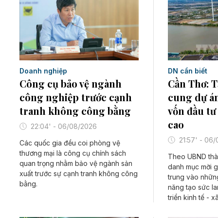
Doanh nghiệp
DN cần biết
Công cụ bảo vệ ngành
Cần Thơ: 
công nghiệp trước cạnh
cung dự á
tranh không công bằng
vốn đầu tư
cao
22:04' - 06/08/2026
21:57' - 06
Các quốc gia đều coi phòng vệ
thương mại là công cụ chính sách
Theo UBND thà
quan trọng nhằm bảo vệ ngành sản
danh mục mời gọ
xuất trước sự cạnh tranh không công
trung vào những
bằng.
năng tạo sức lan
triển kinh tế - xã