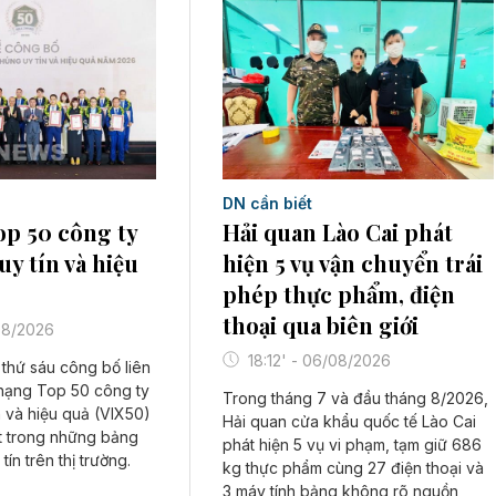
DN cần biết
p 50 công ty
Hải quan Lào Cai phát
uy tín và hiệu
hiện 5 vụ vận chuyển trái
phép thực phẩm, điện
thoại qua biên giới
/08/2026
18:12' - 06/08/2026
thứ sáu công bố liên
 hạng Top 50 công ty
Trong tháng 7 và đầu tháng 8/2026,
n và hiệu quả (VIX50)
Hải quan cửa khẩu quốc tế Lào Cai
ột trong những bảng
phát hiện 5 vụ vi phạm, tạm giữ 686
ín trên thị trường.
kg thực phẩm cùng 27 điện thoại và
3 máy tính bảng không rõ nguồn