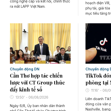
công nghệ cáp và kết nối, chính thức
hoạch điện VIII
ra mắt LAPP Việt Nam.
phụ tải, giải tỏ
mục tiêu tăng t
Chuyển động DN
Chuyển động 
Cần Thơ hợp tác chiến
TikTok đó
lược với CT Group thúc
phòng tại
đẩy kinh tế số
11:16' - 06/
13:50' - 06/08/2026
Liên doanh Tik
đóng cửa văn p
Ngày 6/8, Ủy ban nhân dân thành
Nashville, ban
phố Cần Thơ tổ chức Chương trình