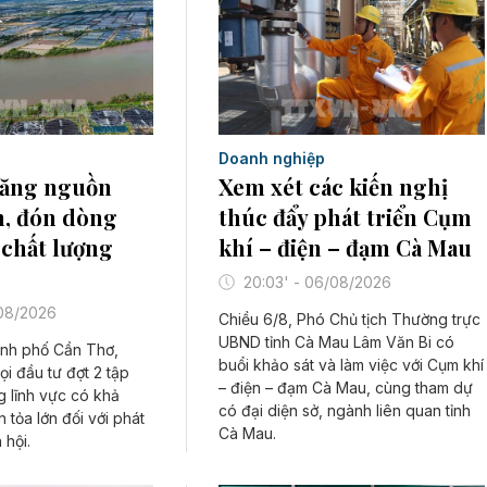
Doanh nghiệp
Xem xét các kiến nghị
Tăng nguồn
thúc đẩy phát triển Cụm
n, đón dòng
khí – điện – đạm Cà Mau
 chất lượng
20:03' - 06/08/2026
/08/2026
Chiều 6/8, Phó Chủ tịch Thường trực
UBND tỉnh Cà Mau Lâm Văn Bi có
nh phố Cần Thơ,
buổi khảo sát và làm việc với Cụm khí
i đầu tư đợt 2 tập
– điện – đạm Cà Mau, cùng tham dự
 lĩnh vực có khả
có đại diện sở, ngành liên quan tỉnh
 tỏa lớn đối với phát
Cà Mau.
 hội.