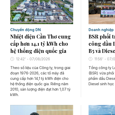
Chuyển động DN
Doanh nghiệp
Nhiệt điện Cần Thơ cung
BSR phối t
cấp hơn 14,1 tỷ kWh cho
công dầu D
hệ thống điện quốc gia
B5 và Dies
12:42' - 07/08/2026
11:56' - 07
Theo số liệu của Công ty, trong giai
Tổng công ty L
đoạn 1976-2026, các tổ máy đã
(BSR) vừa phối 
cung cấp hơn 14,1 tỷ kWh điện cho
phẩm dầu Diese
hệ thống điện quốc gia. Riêng năm
Diesel sinh học 
2010, sản lượng điện đạt hơn 1,07 tỷ
kWh.