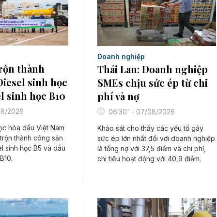
Doanh nghiệp
rộn thành
Thái Lan: Doanh nghiệp
iesel sinh học
SMEs chịu sức ép từ chi
el sinh học B10
phí và nợ
/08/2026
06:30' - 07/08/2026
ọc hóa dầu Việt Nam
Khảo sát cho thấy các yếu tố gây
trộn thành công sản
sức ép lớn nhất đối với doanh nghiệp
l sinh học B5 và dầu
là tổng nợ với 37,5 điểm và chi phí,
B10.
chi tiêu hoạt động với 40,9 điểm.