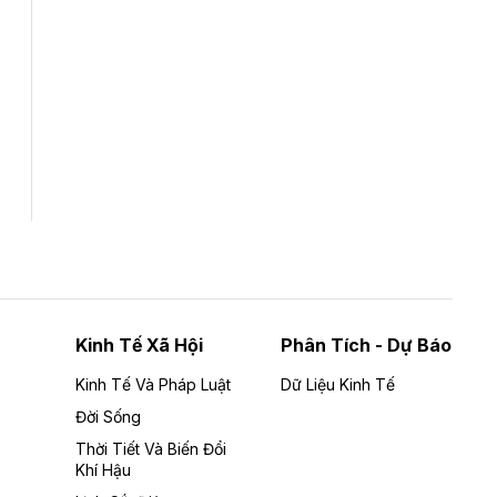
Tổng CTCP Xuất nhập khẩu và Xây dựng
Việt Nam (Vinaconex) đã khép lại nửa đầu
năm với doanh thu thuần gần 7.268 tỷ đồng,
tăng 4% so với cùng kỳ và cũng là mức cao
nhất lịch sử hoạt động của doanh nghiệp.
Kinh Tế Xã Hội
Phân Tích - Dự Báo
Kinh Tế Và Pháp Luật
Dữ Liệu Kinh Tế
Đời Sống
Thời Tiết Và Biến Đổi
Khí Hậu