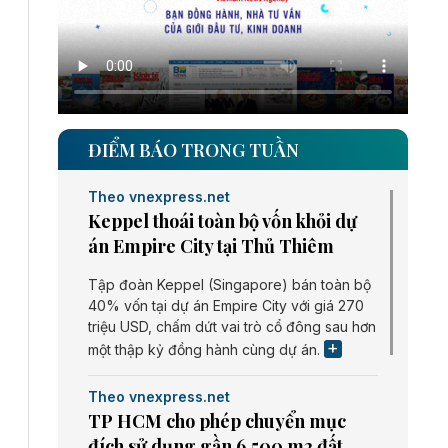
ĐIỂM BÁO TRONG TUẦN
Theo vnexpress.net
Keppel thoái toàn bộ vốn khỏi dự
án Empire City tại Thủ Thiêm
Tập đoàn Keppel (Singapore) bán toàn bộ
40% vốn tại dự án Empire City với giá 270
triệu USD, chấm dứt vai trò cổ đông sau hơn
một thập kỷ đồng hành cùng dự án.
Theo vnexpress.net
TP HCM cho phép chuyển mục
đích sử dụng gần 6.500 m2 đất