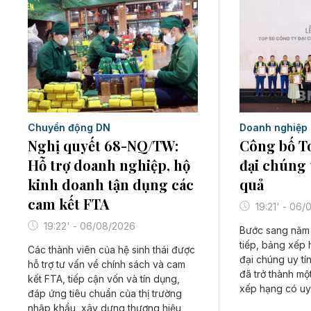
Chuyển động DN
Doanh nghiệp
Nghị quyết 68-NQ/TW:
Công bố To
Hỗ trợ doanh nghiệp, hộ
đại chúng 
kinh doanh tận dụng các
quả
cam kết FTA
19:21' - 06
19:22' - 06/08/2026
Bước sang năm 
tiếp, bảng xếp
Các thành viên của hệ sinh thái được
đại chúng uy tí
hỗ trợ tư vấn về chính sách và cam
đã trở thành m
kết FTA, tiếp cận vốn và tín dụng,
xếp hạng có uy t
đáp ứng tiêu chuẩn của thị trường
nhập khẩu, xây dựng thương hiệu,