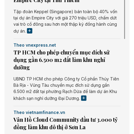
Empire City tại Thủ Thiêm
Tập đoàn Keppel (Singapore) bán toàn bộ 40% vốn
tại dự án Empire City với giá 270 triệu USD, chấm dứt
vai trò cổ đông sau hơn một thập kỷ đồng hành cùng
dự án.
Theo vnexpress.net
TP HCM cho phép chuyển mục đích sử
dụng gần 6.500 m2 đất làm khu nghỉ
dưỡng
UBND TP HCM cho phép Công ty Cổ phần Thủy Tiên
Bà Rịa - Vũng Tàu chuyển mục đích sử dụng gần
6.500 m2 đất tại phường Rạch Dừa để làm dự án Khu
khách sạn nghỉ dưỡng Đại Dương.
Theo vietnamfinance.vn
Vân Hồ Cloud Community đầu tư 3.000 tỷ
đồng làm khu đô thị ở Sơn La