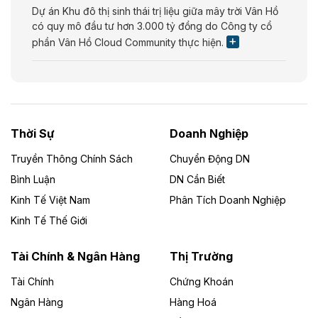
Dự án Khu đô thị sinh thái trị liệu giữa mây trời Vân Hồ
có quy mô đầu tư hơn 3.000 tỷ đồng do Công ty cổ
phần Vân Hồ Cloud Community thực hiện.
Theo vietnamfinance.vn
Năng lượng môi trường Bắc Giang đầu tư
nhà máy điện rác 1.866 tỷ đồng
Thời Sự
Doanh Nghiệp
Dự án Nhà máy xử lý rác và phát điện Bắc Giang do
Công ty TNHH Năng lượng môi trường Bắc Giang làm
Truyền Thông Chính Sách
Chuyển Động DN
chủ đầu tư, có tổng mức đầu tư 1.866 tỷ đồng.
Bình Luận
DN Cần Biết
Kinh Tế Việt Nam
Phân Tích Doanh Nghiệp
Theo vietnamfinance.vn
Đức Long Gia Lai mở rộng ‘hệ sinh thái’
Kinh Tế Thế Giới
năng lượng với loạt dự án nghìn tỷ ở Gia
Lai
Tài Chính & Ngân Hàng
Thị Trường
Tài Chính
Chứng Khoán
Bốn doanh nghiệp có sự góp vốn của Công ty Cổ
phần Tập đoàn Đức Long Gia Lai (HoSE: DLG) được
Ngân Hàng
Hàng Hoá
chấp thuận đầu tư 4 dự án điện gió và điện mặt trời tại