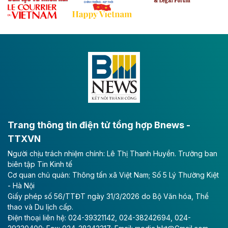
Đề xuất đầu tư 11.500 tỷ đồng xây dựng cao
tốc CT.11 qua Ninh Bình
Dự án đầu tư tuyến cao tốc CT.11, đoạn Liêm Tuyền -
Đông A dài khoảng 25,1 km được kỳ vọng sẽ tạo động
lực phát triển kinh tế - xã hội khu vực phía Nam đồng
bằng sông Hồng.
Theo baodautu.vn
ACV rót gần 40 ngàn tỷ đồng vào sân bay
Long Thành
Trang thông tin điện tử tổng hợp Bnews -
TTXVN
Tổng công ty Cảng hàng không Việt Nam - CTCP
Người chịu trách nhiệm chính: Lê Thị Thanh Huyền. Trưởng ban
(ACV) vừa lập kỷ lục mới về lợi nhuận trong quý
biên tập Tin Kinh tế
II/2026.
Cơ quan chủ quản: Thông tấn xã Việt Nam; Số 5 Lý Thường Kiệt
- Hà Nội
Theo baodautu.vn
Giấy phép số 56/TTĐT ngày 31/3/2026 do Bộ Văn hóa, Thể
Vinaconex lập đỉnh doanh thu
thao và Du lịch cấp.
Điện thoại liên hệ: 024-39321142, 024-38242694, 024-
Tổng CTCP Xuất nhập khẩu và Xây dựng Việt Nam