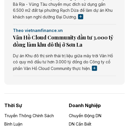
Bà Rịa - Vũng Tàu chuyển mục đích sử dụng gần
6.500 m2 đất tại phường Rạch Dừa để làm dự án Khu
khách sạn nghỉ dưỡng Đại Dương.
Theo vietnamfinance.vn
Vân Hồ Cloud Community đầu tư 3.000 tỷ
đồng làm khu đô thị ở Sơn La
Dự án Khu đô thị sinh thái trị liệu giữa mây trời Vân Hồ
có quy mô đầu tư hơn 3.000 tỷ đồng do Công ty cổ
phần Vân Hồ Cloud Community thực hiện.
Theo vietnamfinance.vn
Năng lượng môi trường Bắc Giang đầu tư
nhà máy điện rác 1.866 tỷ đồng
Thời Sự
Doanh Nghiệp
Dự án Nhà máy xử lý rác và phát điện Bắc Giang do
Công ty TNHH Năng lượng môi trường Bắc Giang làm
Truyền Thông Chính Sách
Chuyển Động DN
chủ đầu tư, có tổng mức đầu tư 1.866 tỷ đồng.
Bình Luận
DN Cần Biết