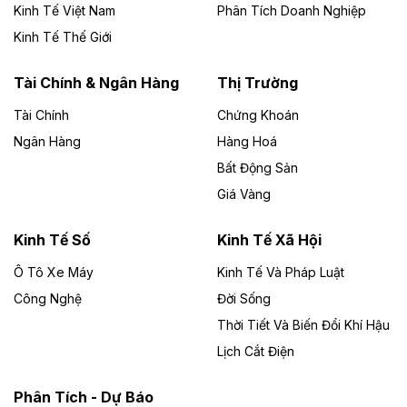
Kinh Tế Việt Nam
Phân Tích Doanh Nghiệp
Theo vietnamfinance.vn
Đức Long Gia Lai mở rộng ‘hệ sinh thái’
Kinh Tế Thế Giới
năng lượng với loạt dự án nghìn tỷ ở Gia
Lai
Tài Chính & Ngân Hàng
Thị Trường
Tài Chính
Chứng Khoán
Bốn doanh nghiệp có sự góp vốn của Công ty Cổ
phần Tập đoàn Đức Long Gia Lai (HoSE: DLG) được
Ngân Hàng
Hàng Hoá
chấp thuận đầu tư 4 dự án điện gió và điện mặt trời tại
Bất Động Sản
Gia Lai với tổng vốn hơn 4.750 tỷ đồng.
Giá Vàng
Theo vnexpress.net
Đồng Nai cho thuê gần 59 ha đất làm khu
Kinh Tế Số
Kinh Tế Xã Hội
công nghiệp ở Long Thành
Ô Tô Xe Máy
Kinh Tế Và Pháp Luật
Công Nghệ
UBND TP Đồng Nai cho Công ty Amata thuê gần 59 ha
Đời Sống
đất để đầu tư khu công nghiệp công nghệ cao Long
Thời Tiết Và Biến Đổi Khí Hậu
Thành, thời hạn đến 2065.
Lịch Cắt Điện
Theo baodautu.vn
Phân Tích - Dự Báo
Đề xuất hỗ trợ 20.000 tỷ đồng làm cao tốc