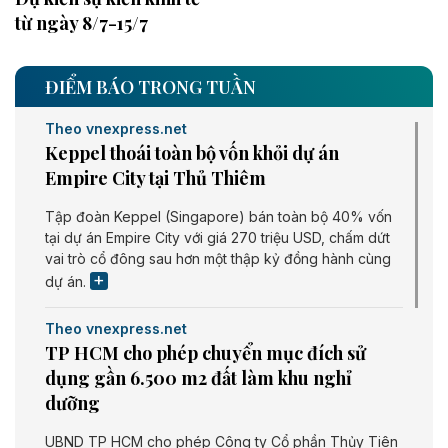
từ ngày 8/7-15/7
ĐIỂM BÁO TRONG TUẦN
Theo vnexpress.net
Keppel thoái toàn bộ vốn khỏi dự án
Empire City tại Thủ Thiêm
Tập đoàn Keppel (Singapore) bán toàn bộ 40% vốn
tại dự án Empire City với giá 270 triệu USD, chấm dứt
vai trò cổ đông sau hơn một thập kỷ đồng hành cùng
dự án.
Theo vnexpress.net
TP HCM cho phép chuyển mục đích sử
dụng gần 6.500 m2 đất làm khu nghỉ
dưỡng
UBND TP HCM cho phép Công ty Cổ phần Thủy Tiên