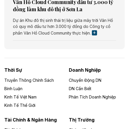
Vân Hồ Cloud Community đầu tư 3.000 tỷ
đồng làm khu đô thị ở Sơn La
Dự án Khu đô thị sinh thái trị liệu giữa mây trời Vân Hồ
có quy mô đầu tư hơn 3.000 tỷ đồng do Công ty cổ
phần Vân Hồ Cloud Community thực hiện.
Theo vietnamfinance.vn
Năng lượng môi trường Bắc Giang đầu tư
nhà máy điện rác 1.866 tỷ đồng
Thời Sự
Doanh Nghiệp
Dự án Nhà máy xử lý rác và phát điện Bắc Giang do
Công ty TNHH Năng lượng môi trường Bắc Giang làm
Truyền Thông Chính Sách
Chuyển Động DN
chủ đầu tư, có tổng mức đầu tư 1.866 tỷ đồng.
Bình Luận
DN Cần Biết
Kinh Tế Việt Nam
Phân Tích Doanh Nghiệp
Theo vietnamfinance.vn
Đức Long Gia Lai mở rộng ‘hệ sinh thái’
Kinh Tế Thế Giới
năng lượng với loạt dự án nghìn tỷ ở Gia
Lai
Tài Chính & Ngân Hàng
Thị Trường