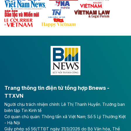
với hệ thống cửa khẩu quốc tế tại Lạng Sơn.
Theo baodautu.vn
Đề xuất đầu tư 11.500 tỷ đồng xây dựng cao
tốc CT.11 qua Ninh Bình
Dự án đầu tư tuyến cao tốc CT.11, đoạn Liêm Tuyền -
Đông A dài khoảng 25,1 km được kỳ vọng sẽ tạo động
lực phát triển kinh tế - xã hội khu vực phía Nam đồng
bằng sông Hồng.
Theo baodautu.vn
ACV rót gần 40 ngàn tỷ đồng vào sân bay
Long Thành
Trang thông tin điện tử tổng hợp Bnews -
TTXVN
Tổng công ty Cảng hàng không Việt Nam - CTCP
Người chịu trách nhiệm chính: Lê Thị Thanh Huyền. Trưởng ban
(ACV) vừa lập kỷ lục mới về lợi nhuận trong quý
biên tập Tin Kinh tế
II/2026.
Cơ quan chủ quản: Thông tấn xã Việt Nam; Số 5 Lý Thường Kiệt
- Hà Nội
Theo baodautu.vn
Giấy phép số 56/TTĐT ngày 31/3/2026 do Bộ Văn hóa, Thể