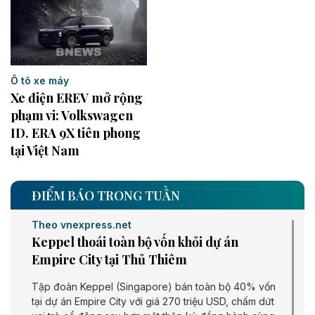
Ô tô xe máy
Xe điện EREV mở rộng
phạm vi: Volkswagen
ID. ERA 9X tiên phong
tại Việt Nam
ĐIỂM BÁO TRONG TUẦN
Theo vnexpress.net
Keppel thoái toàn bộ vốn khỏi dự án
Empire City tại Thủ Thiêm
Tập đoàn Keppel (Singapore) bán toàn bộ 40% vốn
tại dự án Empire City với giá 270 triệu USD, chấm dứt