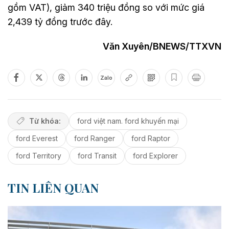
gồm VAT), giảm 340 triệu đồng so với mức giá
2,439 tỷ đồng trước đây.
Văn Xuyên/BNEWS/TTXVN
Zalo
Từ khóa:
ford việt nam. ford khuyến mại
ford Everest
ford Ranger
ford Raptor
ford Territory
ford Transit
ford Explorer
TIN LIÊN QUAN