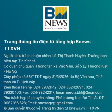
Dự án đầu tư tuyến cao tốc CT.11, đoạn Liêm Tuyền -
Đông A dài khoảng 25,1 km được kỳ vọng sẽ tạo động
lực phát triển kinh tế - xã hội khu vực phía Nam đồng
bằng sông Hồng.
Theo baodautu.vn
ACV rót gần 40 ngàn tỷ đồng vào sân bay
Long Thành
Trang thông tin điện tử tổng hợp Bnews -
TTXVN
Tổng công ty Cảng hàng không Việt Nam - CTCP
Người chịu trách nhiệm chính: Lê Thị Thanh Huyền. Trưởng ban
(ACV) vừa lập kỷ lục mới về lợi nhuận trong quý
biên tập Tin Kinh tế
II/2026.
Cơ quan chủ quản: Thông tấn xã Việt Nam; Số 5 Lý Thường Kiệt
- Hà Nội
Theo baodautu.vn
Giấy phép số 56/TTĐT ngày 31/3/2026 do Bộ Văn hóa, Thể
Vinaconex lập đỉnh doanh thu
thao và Du lịch cấp.
Điện thoại liên hệ: 024-39321142, 024-38242694, 024-
Tổng CTCP Xuất nhập khẩu và Xây dựng Việt Nam
39330400; Fax: 024-38242317; Email: media.bkt@Gmail.com
(Vinaconex) đã khép lại nửa đầu năm với doanh thu
Phụ trách hợp tác truyền thông: Phó trưởng ban Đỗ Thị Ái. ĐT:
thuần gần 7.268 tỷ đồng, tăng 4% so với cùng kỳ và
0982.186.628; Email: bnewsqc@gmail.com
cũng là mức cao nhất lịch sử hoạt động của doanh
© Bản quyền thuộc về Trang tin điện tử bnews.vn -TTXVN.
nghiệp.