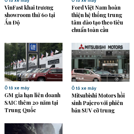
Ô tô xe máy
Ô tô xe máy
VinFast khai trương
Ford Việt Nam hoàn
showroom thứ 60 tại
thiện hệ thống trung
Ấn Độ
tâm đào tạo theo tiêu
chuẩn toàn cầu
Ô tô xe máy
Ô tô xe máy
GM gia hạn liên doanh
Mitsubishi Motors hồi
SAIC thêm 20 năm tại
sinh Pajero với phiên
Trung Quốc
bản SUV cỡ trung