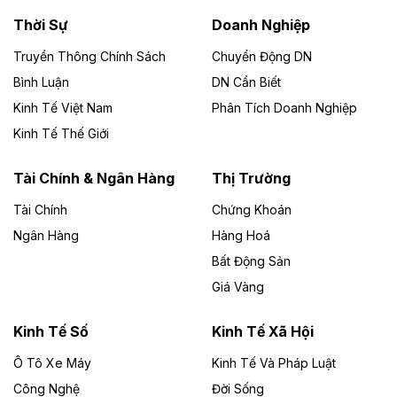
Thời Sự
Doanh Nghiệp
Dự án Nhà máy xử lý rác và phát điện Bắc Giang do
Công ty TNHH Năng lượng môi trường Bắc Giang làm
Truyền Thông Chính Sách
Chuyển Động DN
chủ đầu tư, có tổng mức đầu tư 1.866 tỷ đồng.
Bình Luận
DN Cần Biết
Kinh Tế Việt Nam
Phân Tích Doanh Nghiệp
Theo vietnamfinance.vn
Đức Long Gia Lai mở rộng ‘hệ sinh thái’
Kinh Tế Thế Giới
năng lượng với loạt dự án nghìn tỷ ở Gia
Lai
Tài Chính & Ngân Hàng
Thị Trường
Tài Chính
Chứng Khoán
Bốn doanh nghiệp có sự góp vốn của Công ty Cổ
phần Tập đoàn Đức Long Gia Lai (HoSE: DLG) được
Ngân Hàng
Hàng Hoá
chấp thuận đầu tư 4 dự án điện gió và điện mặt trời tại
Bất Động Sản
Gia Lai với tổng vốn hơn 4.750 tỷ đồng.
Giá Vàng
Theo vnexpress.net
Đồng Nai cho thuê gần 59 ha đất làm khu
Kinh Tế Số
Kinh Tế Xã Hội
công nghiệp ở Long Thành
Ô Tô Xe Máy
Kinh Tế Và Pháp Luật
Công Nghệ
UBND TP Đồng Nai cho Công ty Amata thuê gần 59 ha
Đời Sống