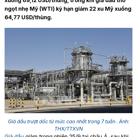
xuống 69,12 USD/thùng, trong khi giá dầu thô
ngọt nhẹ Mỹ (WTI) kỳ hạn giảm 22 xu Mỹ xuống
64,77 USD/thùng.
Giá dầu trượt dốc từ mức cao nhất trong 7 tuần ​. Ảnh:
THX/TTXVN
Giá dầu
giảm trong phiên 25/9 tại châu Á, sau khi