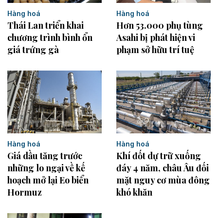
Hàng hoá
Hàng hoá
Thái Lan triển khai
Hơn 53.000 phụ tùng
chương trình bình ổn
Asahi bị phát hiện vi
giá trứng gà
phạm sở hữu trí tuệ
Hàng hoá
Hàng hoá
Khí đốt dự trữ xuống
Giá dầu tăng trước
đáy 4 năm, châu Âu đối
những lo ngại về kế
mặt nguy cơ mùa đông
hoạch mở lại Eo biển
khó khăn
Hormuz