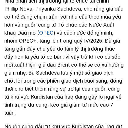
Nhà phân tích thị trường tại tổ chức tài chính
Phillip Nova, Priyanka Sachdeva, cho rằng giá dầu
có thể đang chạm trần, với nhu cầu theo mùa yếu
hơn và nguồn cung từ Tổ chức các Nước Xuất
khẩu Dầu mỏ (
OPEC
) và các nước đồng minh,
nhóm OPEC+, tăng lên trong quý IV/2025. Đà giá
tăng gần đây chủ yếu do tâm lý thị trường thúc
đẩy hơn là yếu tố cơ bản, vì vậy trừ khi có cú sốc
mới xuất hiện, giá dầu Brent có thể sẽ có xu hướng
giảm nhẹ. Bà Sachdeva lưu ý một số giao dịch
chốt lời trong các phiên giao dịch buổi sáng, đồng
thời cho biết thêm rằng sự trở lại của nguồn cung
từ khu vực Kurdistan của Iraq đang gây lo ngại về
tình trạng dư cung, kéo giá giảm từ mức cao 7
tuần.
Nguồn cung dầu từ khu vực Kurdistan của Iraq dự