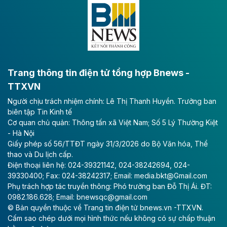
Đông A dài khoảng 25,1 km được kỳ vọng sẽ tạo động
lực phát triển kinh tế - xã hội khu vực phía Nam đồng
bằng sông Hồng.
Theo baodautu.vn
ACV rót gần 40 ngàn tỷ đồng vào sân bay
Long Thành
Trang thông tin điện tử tổng hợp Bnews -
TTXVN
Tổng công ty Cảng hàng không Việt Nam - CTCP
Người chịu trách nhiệm chính: Lê Thị Thanh Huyền. Trưởng ban
(ACV) vừa lập kỷ lục mới về lợi nhuận trong quý
biên tập Tin Kinh tế
II/2026.
Cơ quan chủ quản: Thông tấn xã Việt Nam; Số 5 Lý Thường Kiệt
- Hà Nội
Theo baodautu.vn
Giấy phép số 56/TTĐT ngày 31/3/2026 do Bộ Văn hóa, Thể
Vinaconex lập đỉnh doanh thu
thao và Du lịch cấp.
Điện thoại liên hệ: 024-39321142, 024-38242694, 024-
Tổng CTCP Xuất nhập khẩu và Xây dựng Việt Nam
39330400; Fax: 024-38242317; Email: media.bkt@Gmail.com
(Vinaconex) đã khép lại nửa đầu năm với doanh thu
Phụ trách hợp tác truyền thông: Phó trưởng ban Đỗ Thị Ái. ĐT:
thuần gần 7.268 tỷ đồng, tăng 4% so với cùng kỳ và
0982.186.628; Email: bnewsqc@gmail.com
cũng là mức cao nhất lịch sử hoạt động của doanh
© Bản quyền thuộc về Trang tin điện tử bnews.vn -TTXVN.
nghiệp.
Cấm sao chép dưới mọi hình thức nếu không có sự chấp thuận