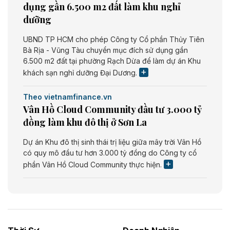
dụng gần 6.500 m2 đất làm khu nghỉ
dưỡng
UBND TP HCM cho phép Công ty Cổ phần Thủy Tiên
Bà Rịa - Vũng Tàu chuyển mục đích sử dụng gần
6.500 m2 đất tại phường Rạch Dừa để làm dự án Khu
khách sạn nghỉ dưỡng Đại Dương.
Theo vietnamfinance.vn
Vân Hồ Cloud Community đầu tư 3.000 tỷ
đồng làm khu đô thị ở Sơn La
Dự án Khu đô thị sinh thái trị liệu giữa mây trời Vân Hồ
có quy mô đầu tư hơn 3.000 tỷ đồng do Công ty cổ
phần Vân Hồ Cloud Community thực hiện.
Theo vietnamfinance.vn
Năng lượng môi trường Bắc Giang đầu tư
nhà máy điện rác 1.866 tỷ đồng