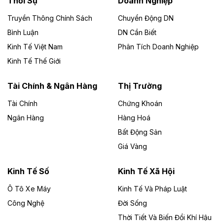
Thời Sự
Doanh Nghiệp
Dự án Nhà máy xử lý rác và phát điện Bắc Giang do
Công ty TNHH Năng lượng môi trường Bắc Giang làm
Truyền Thông Chính Sách
Chuyển Động DN
chủ đầu tư, có tổng mức đầu tư 1.866 tỷ đồng.
Bình Luận
DN Cần Biết
Kinh Tế Việt Nam
Phân Tích Doanh Nghiệp
Theo vietnamfinance.vn
Đức Long Gia Lai mở rộng ‘hệ sinh thái’
Kinh Tế Thế Giới
năng lượng với loạt dự án nghìn tỷ ở Gia
Lai
Tài Chính & Ngân Hàng
Thị Trường
Tài Chính
Chứng Khoán
Bốn doanh nghiệp có sự góp vốn của Công ty Cổ
phần Tập đoàn Đức Long Gia Lai (HoSE: DLG) được
Ngân Hàng
Hàng Hoá
chấp thuận đầu tư 4 dự án điện gió và điện mặt trời tại
Bất Động Sản
Gia Lai với tổng vốn hơn 4.750 tỷ đồng.
Giá Vàng
Theo vnexpress.net
Đồng Nai cho thuê gần 59 ha đất làm khu
Kinh Tế Số
Kinh Tế Xã Hội
công nghiệp ở Long Thành
Ô Tô Xe Máy
Kinh Tế Và Pháp Luật
Công Nghệ
UBND TP Đồng Nai cho Công ty Amata thuê gần 59 ha
Đời Sống
đất để đầu tư khu công nghiệp công nghệ cao Long
Thời Tiết Và Biến Đổi Khí Hậu