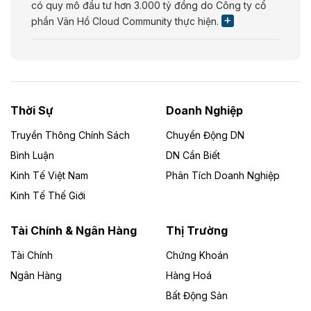
có quy mô đầu tư hơn 3.000 tỷ đồng do Công ty cổ
phần Vân Hồ Cloud Community thực hiện.
Theo vietnamfinance.vn
Năng lượng môi trường Bắc Giang đầu tư
nhà máy điện rác 1.866 tỷ đồng
Thời Sự
Doanh Nghiệp
Dự án Nhà máy xử lý rác và phát điện Bắc Giang do
Công ty TNHH Năng lượng môi trường Bắc Giang làm
Truyền Thông Chính Sách
Chuyển Động DN
chủ đầu tư, có tổng mức đầu tư 1.866 tỷ đồng.
Bình Luận
DN Cần Biết
Kinh Tế Việt Nam
Phân Tích Doanh Nghiệp
Theo vietnamfinance.vn
Đức Long Gia Lai mở rộng ‘hệ sinh thái’
Kinh Tế Thế Giới
năng lượng với loạt dự án nghìn tỷ ở Gia
Lai
Tài Chính & Ngân Hàng
Thị Trường
Tài Chính
Chứng Khoán
Bốn doanh nghiệp có sự góp vốn của Công ty Cổ
phần Tập đoàn Đức Long Gia Lai (HoSE: DLG) được
Ngân Hàng
Hàng Hoá
chấp thuận đầu tư 4 dự án điện gió và điện mặt trời tại
Bất Động Sản
Gia Lai với tổng vốn hơn 4.750 tỷ đồng.