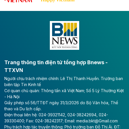
tốc CT.11 qua Ninh Bình
Dự án đầu tư tuyến cao tốc CT.11, đoạn Liêm Tuyền -
Đông A dài khoảng 25,1 km được kỳ vọng sẽ tạo động
lực phát triển kinh tế - xã hội khu vực phía Nam đồng
bằng sông Hồng.
Theo baodautu.vn
ACV rót gần 40 ngàn tỷ đồng vào sân bay
Long Thành
Trang thông tin điện tử tổng hợp Bnews -
TTXVN
Tổng công ty Cảng hàng không Việt Nam - CTCP
Người chịu trách nhiệm chính: Lê Thị Thanh Huyền. Trưởng ban
(ACV) vừa lập kỷ lục mới về lợi nhuận trong quý
biên tập Tin Kinh tế
II/2026.
Cơ quan chủ quản: Thông tấn xã Việt Nam; Số 5 Lý Thường Kiệt
- Hà Nội
Theo baodautu.vn
Giấy phép số 56/TTĐT ngày 31/3/2026 do Bộ Văn hóa, Thể
Vinaconex lập đỉnh doanh thu
thao và Du lịch cấp.
Điện thoại liên hệ: 024-39321142, 024-38242694, 024-
Tổng CTCP Xuất nhập khẩu và Xây dựng Việt Nam
39330400; Fax: 024-38242317; Email: media.bkt@Gmail.com
(Vinaconex) đã khép lại nửa đầu năm với doanh thu
Phụ trách hợp tác truyền thông: Phó trưởng ban Đỗ Thị Ái. ĐT: