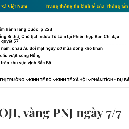
a Thông tấn xã Việt Nam
Trang thông tin kinh tế của
iếm hành lang Quốc lộ 22B
ng Bí thư, Chủ tịch nước Tô Lâm tại Phiên họp Ban Chỉ đạo
 quyết 57
4 năm, châu Âu đối mặt nguy cơ mùa đông khó khăn
7 cầu vượt sông Hồng
i trên khu vực vịnh Bắc Bộ
THỊ TRƯỜNG
KINH TẾ SỐ
KINH TẾ XÃ HỘI
PHÂN TÍCH - DỰ B
OJI, vàng PNJ ngày 7/7