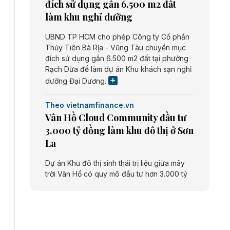
đích sử dụng gần 6.500 m2 đất
làm khu nghỉ dưỡng
UBND TP HCM cho phép Công ty Cổ phần
Thủy Tiên Bà Rịa - Vũng Tàu chuyển mục
đích sử dụng gần 6.500 m2 đất tại phường
Rạch Dừa để làm dự án Khu khách sạn nghỉ
dưỡng Đại Dương.
Theo vietnamfinance.vn
Vân Hồ Cloud Community đầu tư
3.000 tỷ đồng làm khu đô thị ở Sơn
La
Dự án Khu đô thị sinh thái trị liệu giữa mây
trời Vân Hồ có quy mô đầu tư hơn 3.000 tỷ
đồng do Công ty cổ phần Vân Hồ Cloud
Community thực hiện.
Theo vietnamfinance.vn