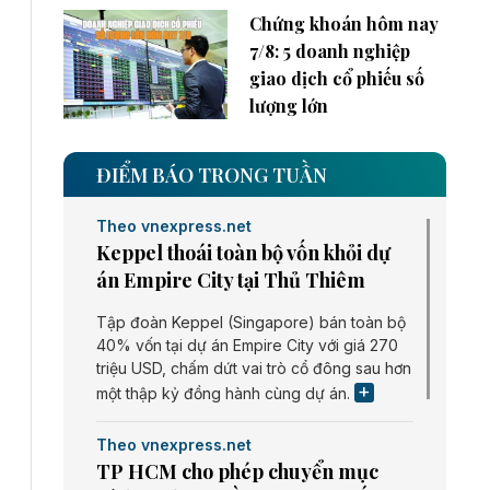
Chứng khoán hôm nay
7/8: 5 doanh nghiệp
giao dịch cổ phiếu số
lượng lớn
ĐIỂM BÁO TRONG TUẦN
Theo vnexpress.net
Keppel thoái toàn bộ vốn khỏi dự
án Empire City tại Thủ Thiêm
Tập đoàn Keppel (Singapore) bán toàn bộ
40% vốn tại dự án Empire City với giá 270
triệu USD, chấm dứt vai trò cổ đông sau hơn
một thập kỷ đồng hành cùng dự án.
Theo vnexpress.net
TP HCM cho phép chuyển mục