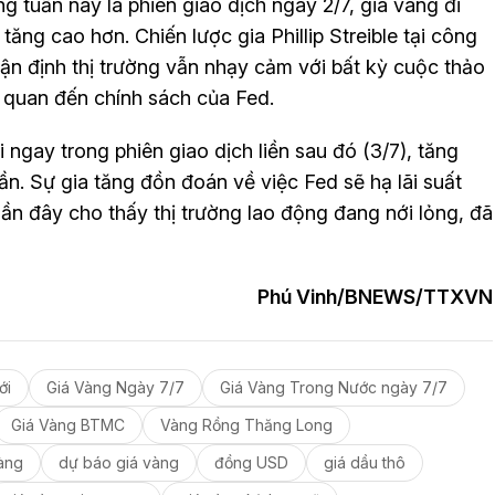
g tuần này là phiên giao dịch ngày 2/7, giá vàng đi
tăng cao hơn. Chiến lược gia Phillip Streible tại công
hận định thị trường vẫn nhạy cảm với bất kỳ cuộc thảo
ên quan đến chính sách của Fed.
 ngay trong phiên giao dịch liền sau đó (3/7), tăng
n. Sự gia tăng đồn đoán về việc Fed sẽ hạ lãi suất
gần đây cho thấy thị trường lao động đang nới lỏng, đã
Phú Vinh/BNEWS/TTXVN
ới
Giá Vàng Ngày 7/7
Giá Vàng Trong Nước ngày 7/7
Giá Vàng BTMC
Vàng Rồng Thăng Long
vàng
dự báo giá vàng
đồng USD
giá dầu thô