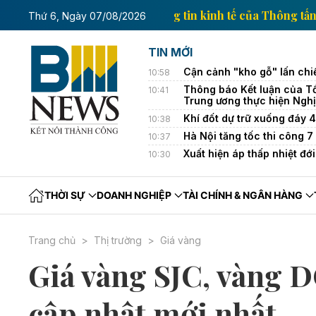
Trang thông tin kinh tế củ
Thứ 6, Ngày 07/08/2026
TIN MỚI
Cận cảnh "kho gỗ" lấn ch
10:58
Thông báo Kết luận của Tổ
10:41
Trung ương thực hiện Nghị
Khí đốt dự trữ xuống đáy 
10:38
Hà Nội tăng tốc thi công 
10:37
Xuất hiện áp thấp nhiệt đớ
10:30
THỜI SỰ
DOANH NGHIỆP
TÀI CHÍNH & NGÂN HÀNG
Trang chủ
Thị trường
Giá vàng
Giá vàng SJC, vàng D
cập nhật mới nhất