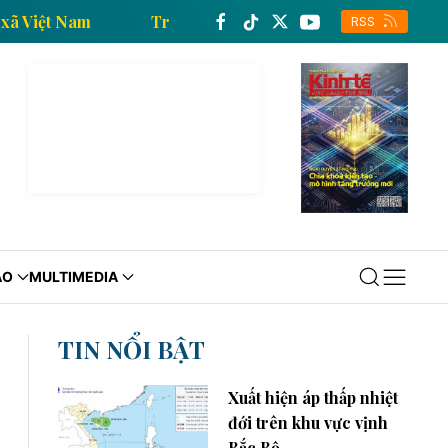
 Thông tấn xã Việt Nam
Trang thông tin kinh tế của
RSS
ÁO
MULTIMEDIA
TIN NỔI BẬT
Xuất hiện áp thấp nhiệt
đới trên khu vực vịnh
Bắc Bộ