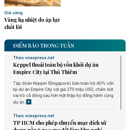
Giá vàng
Vàng hạ nhiệt do áp lực
chốt lời
ĐIỂM BÁO TRONG TUẦN
Theo vnexpress.net
Keppel thoái toàn bộ vốn khỏi dự án
Empire City tại Thủ Thiêm
Tập đoàn Keppel (Singapore) bán toàn bộ 40% vốn
tại dự án Empire City với giá 270 triệu USD, chấm dứt
vai trò cổ đông sau hơn một thập kỷ đồng hành cùng
dự án.
Theo vnexpress.net
TP HCM cho phép chuyển mục đích sử
dụng gần 6.500 m2 đất làm khu nghỉ