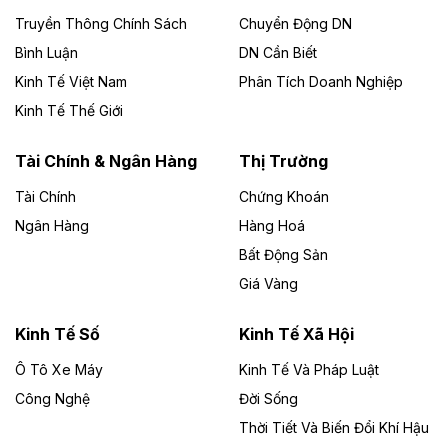
Công ty TNHH Năng lượng môi trường Bắc Giang làm
Truyền Thông Chính Sách
Chuyển Động DN
chủ đầu tư, có tổng mức đầu tư 1.866 tỷ đồng.
Bình Luận
DN Cần Biết
Kinh Tế Việt Nam
Phân Tích Doanh Nghiệp
Theo vietnamfinance.vn
Đức Long Gia Lai mở rộng ‘hệ sinh thái’
Kinh Tế Thế Giới
năng lượng với loạt dự án nghìn tỷ ở Gia
Lai
Tài Chính & Ngân Hàng
Thị Trường
Tài Chính
Chứng Khoán
Bốn doanh nghiệp có sự góp vốn của Công ty Cổ
phần Tập đoàn Đức Long Gia Lai (HoSE: DLG) được
Ngân Hàng
Hàng Hoá
chấp thuận đầu tư 4 dự án điện gió và điện mặt trời tại
Bất Động Sản
Gia Lai với tổng vốn hơn 4.750 tỷ đồng.
Giá Vàng
Theo vnexpress.net
Đồng Nai cho thuê gần 59 ha đất làm khu
Kinh Tế Số
Kinh Tế Xã Hội
công nghiệp ở Long Thành
Ô Tô Xe Máy
Kinh Tế Và Pháp Luật
Công Nghệ
UBND TP Đồng Nai cho Công ty Amata thuê gần 59 ha
Đời Sống
đất để đầu tư khu công nghiệp công nghệ cao Long
Thời Tiết Và Biến Đổi Khí Hậu
Thành, thời hạn đến 2065.