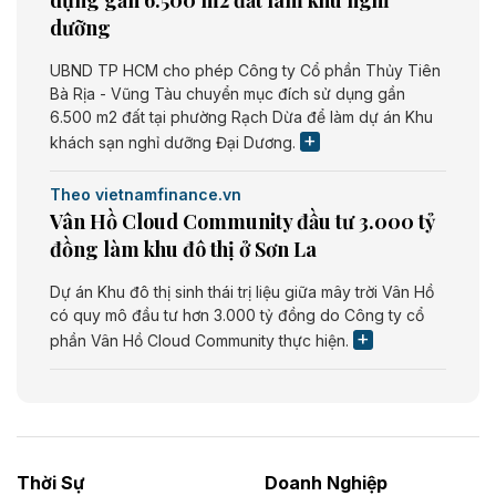
dưỡng
UBND TP HCM cho phép Công ty Cổ phần Thủy Tiên
Bà Rịa - Vũng Tàu chuyển mục đích sử dụng gần
6.500 m2 đất tại phường Rạch Dừa để làm dự án Khu
khách sạn nghỉ dưỡng Đại Dương.
Theo vietnamfinance.vn
Vân Hồ Cloud Community đầu tư 3.000 tỷ
đồng làm khu đô thị ở Sơn La
Dự án Khu đô thị sinh thái trị liệu giữa mây trời Vân Hồ
có quy mô đầu tư hơn 3.000 tỷ đồng do Công ty cổ
phần Vân Hồ Cloud Community thực hiện.
Theo vietnamfinance.vn
Năng lượng môi trường Bắc Giang đầu tư
nhà máy điện rác 1.866 tỷ đồng
Thời Sự
Doanh Nghiệp
Dự án Nhà máy xử lý rác và phát điện Bắc Giang do