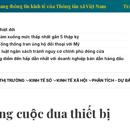
Trang thông tin kinh tế của Thông tấn xã Việt Nam
iệt đới
iảm xuống mức thấp nhất gần 5 thập kỷ
Tổng thống Iran ủng hộ đối thoại với Mỹ
 luật ngân sách tránh nguy cơ chính phủ đóng cửa
g điểm đến hấp dẫn nhất với doanh nghiệp bán dẫn hàng đầu
THỊ TRƯỜNG
KINH TẾ SỐ
KINH TẾ XÃ HỘI
PHÂN TÍCH - DỰ B
g cuộc đua thiết bị