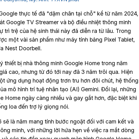
ogle thực tế đã "dậm chân tại chỗ" kể từ năm 2024,
phát Google TV Streamer và bộ điều nhiệt thông minh
trì trệ của hệ sinh thái này đã diễn ra từ lâu. Trong
ược một vài sản phẩm như máy tính bảng Pixel Tablet,
ửa Nest Doorbell.
́ thiết bị nhà thông minh Google Home trong năm
giá cao, nhưng từ đó tới nay đã 3 năm trôi qua. Hiện
một ứng dụng hoạt động trơn tru hơn đôi chút, hệ thống
 mô hình trí tuệ nhân tạo (AI) Gemini. Đổi lại, những
gle Home ngày càng nhiều và gay gắt hơn, đặc biệt khi
ng loa đến trợ lý giọng nói.
6 sẽ là năm mang tính bước ngoặt đối với cam kết và
thông minh, với những lời hứa hẹn về việc ra mắt dòng
 và các tin đồn xoay quanh màn hình Google Home