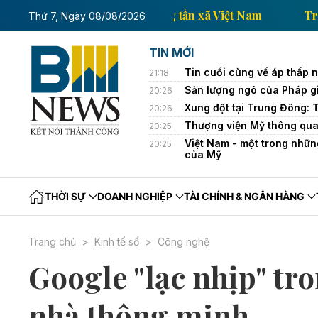
Trang thông tin kinh tế của Thông tấn xã Việt Nam
Thứ 7, Ngày 08/08/2026
TIN MỚI
Tin cuối cùng về áp thấp nh
21:18
Sản lượng ngô của Pháp g
20:26
Xung đột tại Trung Đông: 
20:26
Thượng viện Mỹ thông qua
20:25
Việt Nam - một trong nhữn
20:25
của Mỹ
THỜI SỰ
DOANH NGHIỆP
TÀI CHÍNH & NGÂN HÀNG
Trang chủ
Kinh tế số
Công nghệ
Google "lạc nhịp" tron
nhà thông minh