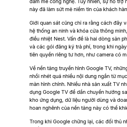
đam mê công nghệ. Tuy nhiên, sự hỗ trợ
này đã làm sứt mẻ niềm tin của khách hàng, t
Giới quan sát cũng chỉ ra rằng cách đ
hệ thống an ninh và khóa cửa thông minh
điều nhiệt Nest. Vấn đề là hai dòng sả
và các gói đăng ký trả phí, trong khi ngà
tiên quyền riêng tư hơn, như camera có mà
Về nền tảng truyền hình Google TV, những 
nhồi nhét quá nhiều nội dung ngắn từ mu
màn hình chính. Nhiều nhà sản xuất TV như
dụng Google TV để dần chuyển hướng sa
kho ứng dụng, dữ liệu người dùng và doa
hoan nghênh của nền tảng này có thể khiế
Trong khi Google chững lại, các đối thủ