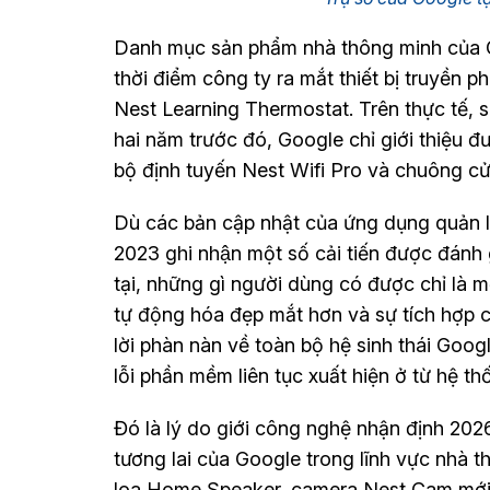
Danh mục sản phẩm nhà thông minh của Go
thời điểm công ty ra mắt thiết bị truyền 
Nest Learning Thermostat. Trên thực tế, sự 
hai năm trước đó, Google chỉ giới thiệu đ
bộ định tuyến Nest Wifi Pro và chuông c
Dù các bản cập nhật của ứng dụng quản ly
2023 ghi nhận một số cải tiến được đánh 
tại, những gì người dùng có được chỉ là 
tự động hóa đẹp mắt hơn và sự tích hợp của
lời phàn nàn về toàn bộ hệ sinh thái Goo
lỗi phần mềm liên tục xuất hiện ở từ hệ thố
Đó là lý do giới công nghệ nhận định 202
tương lai của Google trong lĩnh vực nhà 
loa Home Speaker, camera Nest Cam mới