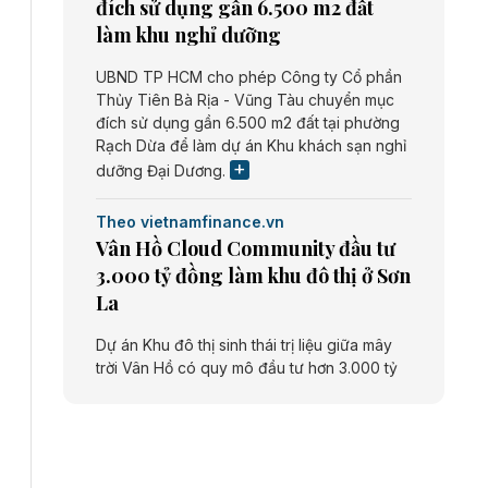
đích sử dụng gần 6.500 m2 đất
làm khu nghỉ dưỡng
UBND TP HCM cho phép Công ty Cổ phần
Thủy Tiên Bà Rịa - Vũng Tàu chuyển mục
đích sử dụng gần 6.500 m2 đất tại phường
Rạch Dừa để làm dự án Khu khách sạn nghỉ
dưỡng Đại Dương.
Theo vietnamfinance.vn
Vân Hồ Cloud Community đầu tư
3.000 tỷ đồng làm khu đô thị ở Sơn
La
Dự án Khu đô thị sinh thái trị liệu giữa mây
trời Vân Hồ có quy mô đầu tư hơn 3.000 tỷ
đồng do Công ty cổ phần Vân Hồ Cloud
Community thực hiện.
Theo vietnamfinance.vn