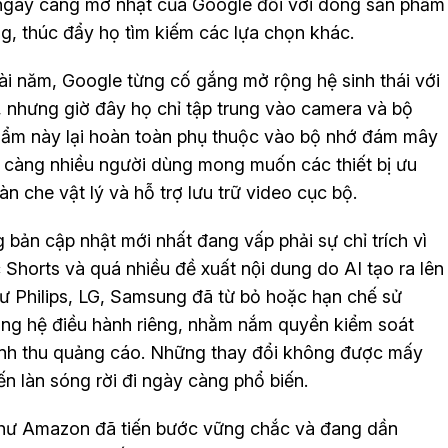
 ngày càng mờ nhạt của Google đối với dòng sản phẩm
húc đẩy họ tìm kiếm các lựa chọn khác.
ây vài năm, Google từng cố gắng mở rộng hệ sinh thái với
, nhưng giờ đây họ chỉ tập trung vào camera và bộ
n phẩm này lại hoàn toàn phụ thuộc vào bộ nhớ đám mây
y càng nhiều người dùng mong muốn các thiết bị ưu
n che vật lý và hỗ trợ lưu trữ video cục bộ.
bản cập nhật mới nhất đang vấp phải sự chỉ trích vì
̣c Shorts và quá nhiều đề xuất nội dung do AI tạo ra lên
 Philips, LG, Samsung đã từ bỏ hoặc hạn chế sử
ng hệ điều hành riêng, nhằm nắm quyền kiểm soát
nh thu quảng cáo. Những thay đổi không được mấy
n làn sóng rời đi ngày càng phổ biến.
 như Amazon đã tiến bước vững chắc và đang dần