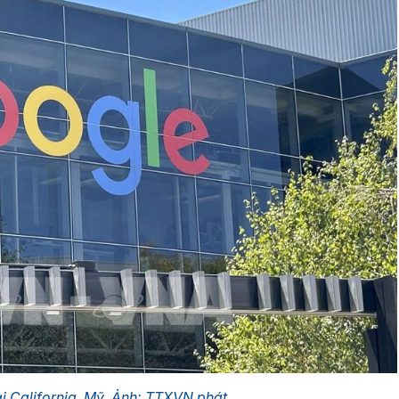
ại California, Mỹ. Ảnh: TTXVN phát