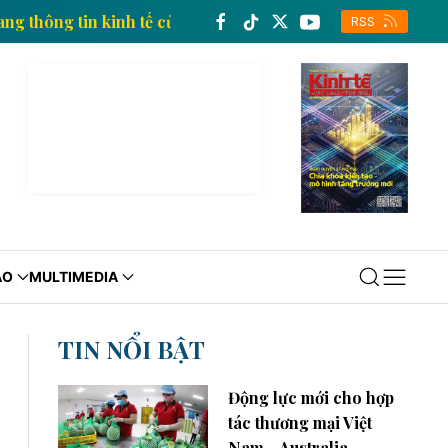
Trang thông tin kinh tế của Thông tấn xã Việt Nam
RSS
ÁO
MULTIMEDIA
TIN NỔI BẬT
Động lực mới cho hợp
tác thương mại Việt
Nam - Australia