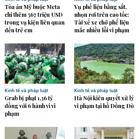
Tòa án Mỹ buộc Meta
Vụ phế liệu bằng sắt,
chi thêm 567 triệu USD
nhọn rơi trên cao tốc:
trong vụ kiện liên quan
Tài xế xe chở phế liệu
đến trẻ em
mắc nhiều lỗi vi phạm
Kinh tế và pháp luật
Kinh tế và pháp luật
Grab bị phạt 1,36 tỷ
Hà Nội kiên quyết xử lý
đồng với 6 hành vi vi
vi phạm tại hồ Đồng Đò
phạm