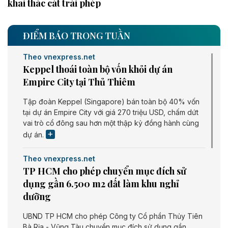
khai thác cát trái phép
ĐIỂM BÁO TRONG TUẦN
Theo vnexpress.net
Keppel thoái toàn bộ vốn khỏi dự án
Empire City tại Thủ Thiêm
Tập đoàn Keppel (Singapore) bán toàn bộ 40% vốn
tại dự án Empire City với giá 270 triệu USD, chấm dứt
vai trò cổ đông sau hơn một thập kỷ đồng hành cùng
dự án.
Theo vnexpress.net
TP HCM cho phép chuyển mục đích sử
dụng gần 6.500 m2 đất làm khu nghỉ
dưỡng
UBND TP HCM cho phép Công ty Cổ phần Thủy Tiên
Bà Rịa - Vũng Tàu chuyển mục đích sử dụng gần