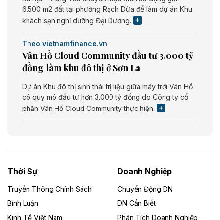
6.500 m2 đất tại phường Rạch Dừa để làm dự án Khu
khách sạn nghỉ dưỡng Đại Dương.
Theo vietnamfinance.vn
Vân Hồ Cloud Community đầu tư 3.000 tỷ
đồng làm khu đô thị ở Sơn La
Dự án Khu đô thị sinh thái trị liệu giữa mây trời Vân Hồ
có quy mô đầu tư hơn 3.000 tỷ đồng do Công ty cổ
phần Vân Hồ Cloud Community thực hiện.
Theo vietnamfinance.vn
Năng lượng môi trường Bắc Giang đầu tư
nhà máy điện rác 1.866 tỷ đồng
Thời Sự
Doanh Nghiệp
Dự án Nhà máy xử lý rác và phát điện Bắc Giang do
Công ty TNHH Năng lượng môi trường Bắc Giang làm
Truyền Thông Chính Sách
Chuyển Động DN
chủ đầu tư, có tổng mức đầu tư 1.866 tỷ đồng.
Bình Luận
DN Cần Biết
Kinh Tế Việt Nam
Phân Tích Doanh Nghiệp
Theo vietnamfinance.vn