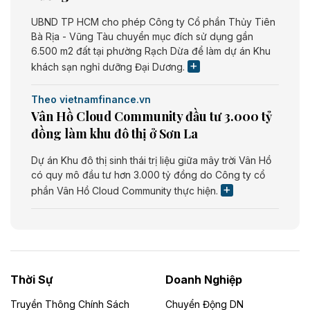
UBND TP HCM cho phép Công ty Cổ phần Thủy Tiên
Bà Rịa - Vũng Tàu chuyển mục đích sử dụng gần
6.500 m2 đất tại phường Rạch Dừa để làm dự án Khu
khách sạn nghỉ dưỡng Đại Dương.
Theo vietnamfinance.vn
Vân Hồ Cloud Community đầu tư 3.000 tỷ
đồng làm khu đô thị ở Sơn La
Dự án Khu đô thị sinh thái trị liệu giữa mây trời Vân Hồ
có quy mô đầu tư hơn 3.000 tỷ đồng do Công ty cổ
phần Vân Hồ Cloud Community thực hiện.
Theo vietnamfinance.vn
Năng lượng môi trường Bắc Giang đầu tư
nhà máy điện rác 1.866 tỷ đồng
Thời Sự
Doanh Nghiệp
Dự án Nhà máy xử lý rác và phát điện Bắc Giang do
Công ty TNHH Năng lượng môi trường Bắc Giang làm
Truyền Thông Chính Sách
Chuyển Động DN