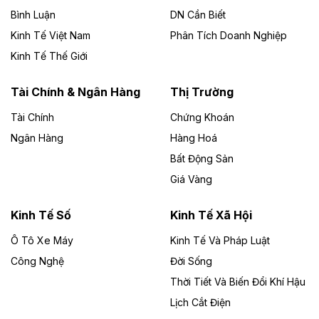
chủ đầu tư, có tổng mức đầu tư 1.866 tỷ đồng.
Bình Luận
DN Cần Biết
Kinh Tế Việt Nam
Phân Tích Doanh Nghiệp
Theo vietnamfinance.vn
Đức Long Gia Lai mở rộng ‘hệ sinh thái’
Kinh Tế Thế Giới
năng lượng với loạt dự án nghìn tỷ ở Gia
Lai
Tài Chính & Ngân Hàng
Thị Trường
Tài Chính
Chứng Khoán
Bốn doanh nghiệp có sự góp vốn của Công ty Cổ
phần Tập đoàn Đức Long Gia Lai (HoSE: DLG) được
Ngân Hàng
Hàng Hoá
chấp thuận đầu tư 4 dự án điện gió và điện mặt trời tại
Bất Động Sản
Gia Lai với tổng vốn hơn 4.750 tỷ đồng.
Giá Vàng
Theo vnexpress.net
Đồng Nai cho thuê gần 59 ha đất làm khu
Kinh Tế Số
Kinh Tế Xã Hội
công nghiệp ở Long Thành
Ô Tô Xe Máy
Kinh Tế Và Pháp Luật
Công Nghệ
UBND TP Đồng Nai cho Công ty Amata thuê gần 59 ha
Đời Sống
đất để đầu tư khu công nghiệp công nghệ cao Long
Thời Tiết Và Biến Đổi Khí Hậu
Thành, thời hạn đến 2065.
Lịch Cắt Điện