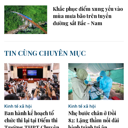
Khắc phục điểm xung yếu vào
mùa mưa bão trên tuyến
đường sắt Bắc - Nam
TIN CÙNG CHUYÊN MỤC
Kinh tế xã hội
Kinh tế xã hội
Nhẹ bước chân ở Đồi
Ban hành kế hoạch tổ
82: Lặng thầm nối dài
chức thi lại tại Điểm thi
hành trình tri ân
Trường THPT Chuyên