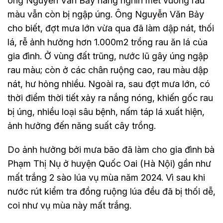
ông Nguyễn Văn Bảy hàng nghìn mét vuông rau
màu vẫn còn bị ngập úng. Ông Nguyễn Văn Bảy
cho biết, đợt mưa lớn vừa qua đã làm dập nát, thối
lá, rễ ảnh hưởng hơn 1.000m2 trồng rau ăn lá của
gia đình. Ở vùng đất trũng, nước lũ gây úng ngập
rau màu; còn ở các chân ruộng cao, rau màu dập
nát, hư hỏng nhiều. Ngoài ra, sau đợt mưa lớn, có
thời điểm thời tiết xảy ra nắng nóng, khiến gốc rau
bị úng, nhiều loại sâu bệnh, nấm táp lá xuất hiện,
ảnh hưởng đến năng suất cây trồng.
Do ảnh hưởng bởi mưa bão đã làm cho gia đình bà
Phạm Thị Nụ ở huyện Quốc Oai (Hà Nội) gần như
mất trắng 2 sào lúa vụ mùa năm 2024. Vì sau khi
nước rút kiểm tra đồng ruộng lúa đều đã bị thối dễ,
coi như vụ mùa này mất trắng.