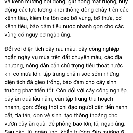
và kênh mương nội đồng, giữ nông mặt ruộng; huy
động các lực lượng khơi thông dòng chảy trên các
kênh tiêu, kiểm tra tôn cao bờ vùng, bờ thửa, bờ
kênh tiêu, bảo đảm tiêu nước nhanh gọn cho các
vùng có nguy cơ ngập úng.
Đối với diện tích cây rau màu, cây công nghiệp
ngắn ngày vụ mùa trên đất chuyên màu, các địa
phương, nông dân cần chú trọng tiêu thoát nước
khi có mưa lớn; tập trung chăm sóc sớm những
diện tích đã gieo trồng, bảo đảm cho cây sinh
trưởng phát triển tốt. Còn đối với cây công nghiệp,
cây ăn quả lâu năm, cần tập trung thu hoạch
nhanh, gọn; đồng thời chỉ đạo người dân tiến hành
cắt, tỉa tán, dọn vệ sinh, tạo thông thoáng cho
vườn cây ăn quả, đề phòng bão lớn, lũ, ngập úng.
Sau bão, lũ, ngập úng, khẩn trương đào mương ở