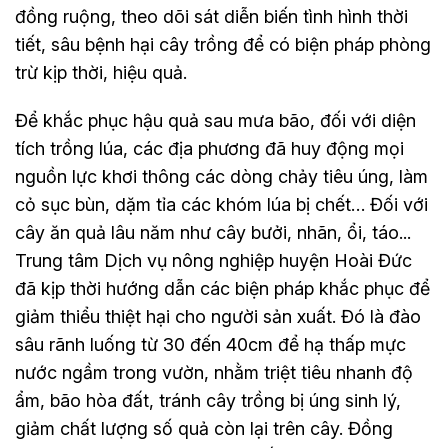
đồng ruộng, theo dõi sát diễn biến tình hình thời
tiết, sâu bệnh hại cây trồng để có biện pháp phòng
trừ kịp thời, hiệu quả.
Để khắc phục hậu quả sau mưa bão, đối với diện
tích trồng lúa, các địa phương đã huy động mọi
nguồn lực khơi thông các dòng chảy tiêu úng, làm
cỏ sục bùn, dặm tỉa các khóm lúa bị chết… Đối với
cây ăn quả lâu năm như cây bưởi, nhãn, ổi, táo...
Trung tâm Dịch vụ nông nghiệp huyện Hoài Đức
đã kịp thời hướng dẫn các biện pháp khắc phục để
giảm thiểu thiệt hại cho người sản xuất. Đó là đào
sâu rãnh luống từ 30 đến 40cm để hạ thấp mực
nước ngầm trong vườn, nhằm triệt tiêu nhanh độ
ẩm, bão hòa đất, tránh cây trồng bị úng sinh lý,
giảm chất lượng số quả còn lại trên cây. Đồng