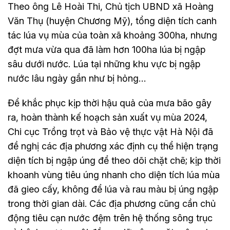
Theo ông Lê Hoài Thi, Chủ tịch UBND xã Hoàng
Văn Thụ (huyện Chương Mỹ), tổng diện tích canh
tác lúa vụ mùa của toàn xã khoảng 300ha, nhưng
đợt mưa vừa qua đã làm hơn 100ha lúa bị ngập
sâu dưới nước. Lúa tại những khu vực bị ngập
nước lâu ngày gần như bị hỏng…
Để khắc phục kịp thời hậu quả của mưa bão gây
ra, hoàn thành kế hoạch sản xuất vụ mùa 2024,
Chi cục Trồng trọt và Bảo vệ thực vật Hà Nội đã
đề nghị các địa phương xác định cụ thể hiện trạng
diện tích bị ngập úng để theo dõi chặt chẽ; kịp thời
khoanh vùng tiêu úng nhanh cho diện tích lúa mùa
đã gieo cấy, không để lúa và rau màu bị úng ngập
trong thời gian dài. Các địa phương cũng cần chủ
động tiêu cạn nước đệm trên hệ thống sông trục