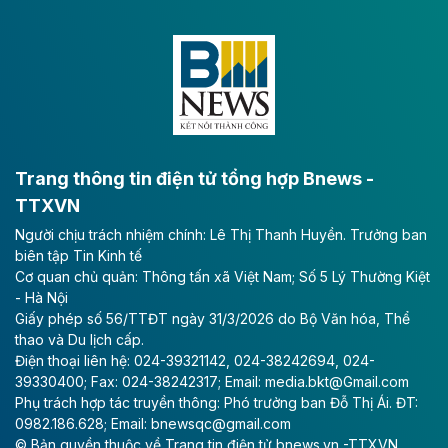
Dự án đầu tư tuyến cao tốc CT.11, đoạn Liêm Tuyền -
Đông A dài khoảng 25,1 km được kỳ vọng sẽ tạo động
lực phát triển kinh tế - xã hội khu vực phía Nam đồng
bằng sông Hồng.
Theo baodautu.vn
ACV rót gần 40 ngàn tỷ đồng vào sân bay
Long Thành
Trang thông tin điện tử tổng hợp Bnews -
TTXVN
Tổng công ty Cảng hàng không Việt Nam - CTCP
Người chịu trách nhiệm chính: Lê Thị Thanh Huyền. Trưởng ban
(ACV) vừa lập kỷ lục mới về lợi nhuận trong quý
biên tập Tin Kinh tế
II/2026.
Cơ quan chủ quản: Thông tấn xã Việt Nam; Số 5 Lý Thường Kiệt
- Hà Nội
Theo baodautu.vn
Giấy phép số 56/TTĐT ngày 31/3/2026 do Bộ Văn hóa, Thể
Vinaconex lập đỉnh doanh thu
thao và Du lịch cấp.
Điện thoại liên hệ: 024-39321142, 024-38242694, 024-
Tổng CTCP Xuất nhập khẩu và Xây dựng Việt Nam
39330400; Fax: 024-38242317; Email: media.bkt@Gmail.com
(Vinaconex) đã khép lại nửa đầu năm với doanh thu
Phụ trách hợp tác truyền thông: Phó trưởng ban Đỗ Thị Ái. ĐT:
thuần gần 7.268 tỷ đồng, tăng 4% so với cùng kỳ và
0982.186.628; Email: bnewsqc@gmail.com
cũng là mức cao nhất lịch sử hoạt động của doanh
© Bản quyền thuộc về Trang tin điện tử bnews.vn -TTXVN.