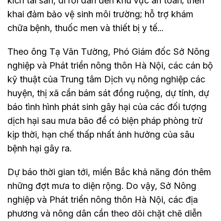
kích tài sản, di rời dân đến khu vực an toàn; triển
khai đảm bảo vệ sinh môi trường; hỗ trợ khám
chữa bệnh, thuốc men và thiết bị y tế...
Theo ông Tạ Văn Tường, Phó Giám đốc Sở Nông
nghiệp và Phát triển nông thôn Hà Nội, các cán bộ
kỹ thuật của Trung tâm Dịch vụ nông nghiệp các
huyện, thị xã cần bám sát đồng ruộng, dự tính, dự
báo tình hình phát sinh gây hại của các đối tượng
dịch hại sau mưa bão để có biện pháp phòng trừ
kịp thời, hạn chế thấp nhất ảnh hưởng của sâu
bệnh hại gây ra.
Dự báo thời gian tới, miền Bắc khả năng đón thêm
những đợt mưa to diện rộng. Do vậy, Sở Nông
nghiệp và Phát triển nông thôn Hà Nội, các địa
phương và nông dân cần theo dõi chặt chẽ diễn