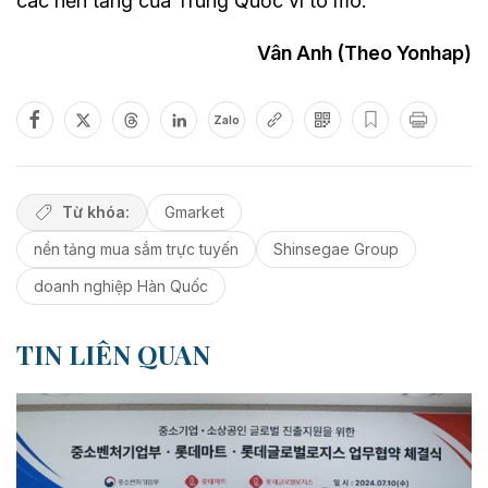
các nền tảng của Trung Quốc vì tò mò.
Vân Anh (Theo Yonhap)
Zalo
Từ khóa:
Gmarket
nền tảng mua sắm trực tuyến
Shinsegae Group
doanh nghiệp Hàn Quốc
TIN LIÊN QUAN