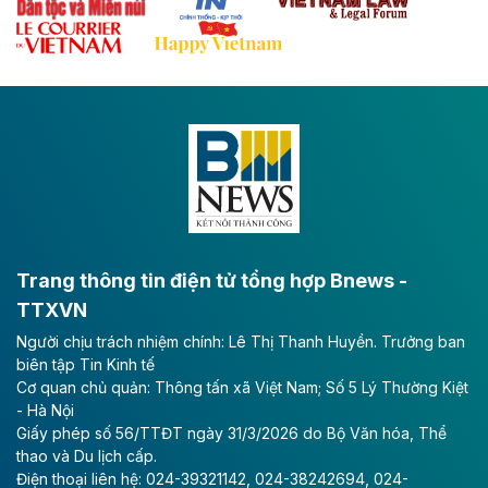
Theo baodautu.vn
Đề xuất đầu tư 11.500 tỷ đồng xây dựng cao
tốc CT.11 qua Ninh Bình
Dự án đầu tư tuyến cao tốc CT.11, đoạn Liêm Tuyền -
Đông A dài khoảng 25,1 km được kỳ vọng sẽ tạo động
lực phát triển kinh tế - xã hội khu vực phía Nam đồng
bằng sông Hồng.
Theo baodautu.vn
ACV rót gần 40 ngàn tỷ đồng vào sân bay
Long Thành
Trang thông tin điện tử tổng hợp Bnews -
TTXVN
Tổng công ty Cảng hàng không Việt Nam - CTCP
Người chịu trách nhiệm chính: Lê Thị Thanh Huyền. Trưởng ban
(ACV) vừa lập kỷ lục mới về lợi nhuận trong quý
biên tập Tin Kinh tế
II/2026.
Cơ quan chủ quản: Thông tấn xã Việt Nam; Số 5 Lý Thường Kiệt
- Hà Nội
Theo baodautu.vn
Giấy phép số 56/TTĐT ngày 31/3/2026 do Bộ Văn hóa, Thể
Vinaconex lập đỉnh doanh thu
thao và Du lịch cấp.
Điện thoại liên hệ: 024-39321142, 024-38242694, 024-
Tổng CTCP Xuất nhập khẩu và Xây dựng Việt Nam