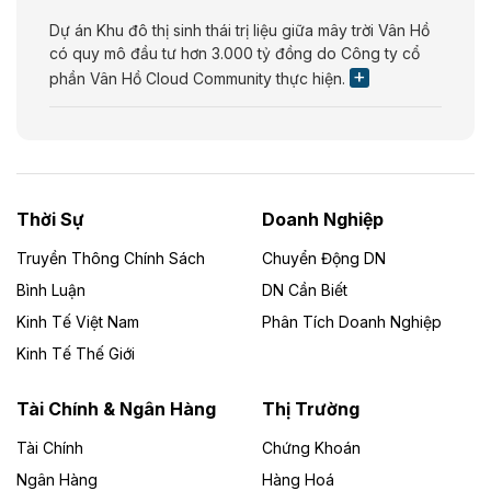
Dự án Khu đô thị sinh thái trị liệu giữa mây trời Vân Hồ
có quy mô đầu tư hơn 3.000 tỷ đồng do Công ty cổ
phần Vân Hồ Cloud Community thực hiện.
Theo vietnamfinance.vn
Năng lượng môi trường Bắc Giang đầu tư
nhà máy điện rác 1.866 tỷ đồng
Thời Sự
Doanh Nghiệp
Dự án Nhà máy xử lý rác và phát điện Bắc Giang do
Công ty TNHH Năng lượng môi trường Bắc Giang làm
Truyền Thông Chính Sách
Chuyển Động DN
chủ đầu tư, có tổng mức đầu tư 1.866 tỷ đồng.
Bình Luận
DN Cần Biết
Kinh Tế Việt Nam
Phân Tích Doanh Nghiệp
Theo vietnamfinance.vn
Đức Long Gia Lai mở rộng ‘hệ sinh thái’
Kinh Tế Thế Giới
năng lượng với loạt dự án nghìn tỷ ở Gia
Lai
Tài Chính & Ngân Hàng
Thị Trường
Tài Chính
Chứng Khoán
Bốn doanh nghiệp có sự góp vốn của Công ty Cổ
phần Tập đoàn Đức Long Gia Lai (HoSE: DLG) được
Ngân Hàng
Hàng Hoá