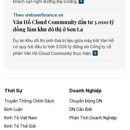
khách sạn nghỉ dưỡng Đại Dương.
Theo vietnamfinance.vn
Vân Hồ Cloud Community đầu tư 3.000 tỷ
đồng làm khu đô thị ở Sơn La
Dự án Khu đô thị sinh thái trị liệu giữa mây trời Vân Hồ
có quy mô đầu tư hơn 3.000 tỷ đồng do Công ty cổ
phần Vân Hồ Cloud Community thực hiện.
Theo vietnamfinance.vn
Năng lượng môi trường Bắc Giang đầu tư
nhà máy điện rác 1.866 tỷ đồng
Thời Sự
Doanh Nghiệp
Dự án Nhà máy xử lý rác và phát điện Bắc Giang do
Công ty TNHH Năng lượng môi trường Bắc Giang làm
Truyền Thông Chính Sách
Chuyển Động DN
chủ đầu tư, có tổng mức đầu tư 1.866 tỷ đồng.
Bình Luận
DN Cần Biết
Kinh Tế Việt Nam
Phân Tích Doanh Nghiệp
Theo vietnamfinance.vn
Đức Long Gia Lai mở rộng ‘hệ sinh thái’
Kinh Tế Thế Giới