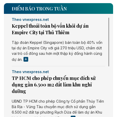
ĐIỂM BÁO TRONG TUẦN
Theo vnexpress.net
Keppel thoái toàn bộ vốn khỏi dự án
Empire City tại Thủ Thiêm
Tập đoàn Keppel (Singapore) bán toàn bộ 40% vốn
tại dự án Empire City với giá 270 triệu USD, chấm dứt
vai trò cổ đông sau hơn một thập kỷ đồng hành cùng
dự án.
Theo vnexpress.net
TP HCM cho phép chuyển mục đích sử
dụng gần 6.500 m2 đất làm khu nghỉ
dưỡng
UBND TP HCM cho phép Công ty Cổ phần Thủy Tiên
Bà Rịa - Vũng Tàu chuyển mục đích sử dụng gần
6.500 m2 đất tại phường Rạch Dừa để làm dự án Khu