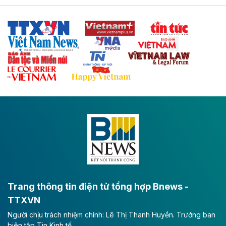
Tuyến cao tốc Thái Nguyên - Lạng Sơn khi hình thành
sẽ trở thành trục giao thông chiến lược, kết nối tỉnh
Thái Nguyên và các tỉnh trung du, miền núi phía Bắc
với hệ thống cửa khẩu quốc tế tại Lạng Sơn.
Theo baodautu.vn
Đề xuất đầu tư 11.500 tỷ đồng xây dựng cao
tốc CT.11 qua Ninh Bình
Dự án đầu tư tuyến cao tốc CT.11, đoạn Liêm Tuyền -
Đông A dài khoảng 25,1 km được kỳ vọng sẽ tạo động
lực phát triển kinh tế - xã hội khu vực phía Nam đồng
bằng sông Hồng.
Theo baodautu.vn
ACV rót gần 40 ngàn tỷ đồng vào sân bay
Long Thành
Trang thông tin điện tử tổng hợp Bnews -
TTXVN
Tổng công ty Cảng hàng không Việt Nam - CTCP
Người chịu trách nhiệm chính: Lê Thị Thanh Huyền. Trưởng ban
(ACV) vừa lập kỷ lục mới về lợi nhuận trong quý
biên tập Tin Kinh tế