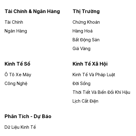
năng lượng với loạt dự án nghìn tỷ ở Gia
Lai
Tài Chính & Ngân Hàng
Thị Trường
Tài Chính
Chứng Khoán
Bốn doanh nghiệp có sự góp vốn của Công ty Cổ
phần Tập đoàn Đức Long Gia Lai (HoSE: DLG) được
Ngân Hàng
Hàng Hoá
chấp thuận đầu tư 4 dự án điện gió và điện mặt trời tại
Bất Động Sản
Gia Lai với tổng vốn hơn 4.750 tỷ đồng.
Giá Vàng
Theo vnexpress.net
Đồng Nai cho thuê gần 59 ha đất làm khu
Kinh Tế Số
Kinh Tế Xã Hội
công nghiệp ở Long Thành
Ô Tô Xe Máy
Kinh Tế Và Pháp Luật
Công Nghệ
UBND TP Đồng Nai cho Công ty Amata thuê gần 59 ha
Đời Sống
đất để đầu tư khu công nghiệp công nghệ cao Long
Thời Tiết Và Biến Đổi Khí Hậu
Thành, thời hạn đến 2065.
Lịch Cắt Điện
Theo baodautu.vn
Phân Tích - Dự Báo
Đề xuất hỗ trợ 20.000 tỷ đồng làm cao tốc
Thái Nguyên - Lạng Sơn
Dữ Liệu Kinh Tế