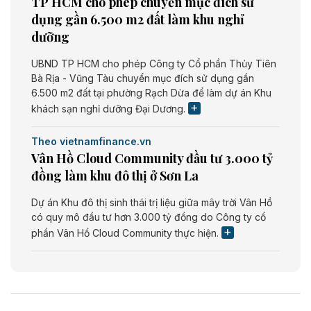
TP HCM cho phép chuyển mục đích sử
dụng gần 6.500 m2 đất làm khu nghỉ
dưỡng
UBND TP HCM cho phép Công ty Cổ phần Thủy Tiên
Bà Rịa - Vũng Tàu chuyển mục đích sử dụng gần
6.500 m2 đất tại phường Rạch Dừa để làm dự án Khu
khách sạn nghỉ dưỡng Đại Dương.
Theo vietnamfinance.vn
Vân Hồ Cloud Community đầu tư 3.000 tỷ
đồng làm khu đô thị ở Sơn La
Dự án Khu đô thị sinh thái trị liệu giữa mây trời Vân Hồ
có quy mô đầu tư hơn 3.000 tỷ đồng do Công ty cổ
phần Vân Hồ Cloud Community thực hiện.
Theo vietnamfinance.vn
Năng lượng môi trường Bắc Giang đầu tư
nhà máy điện rác 1.866 tỷ đồng