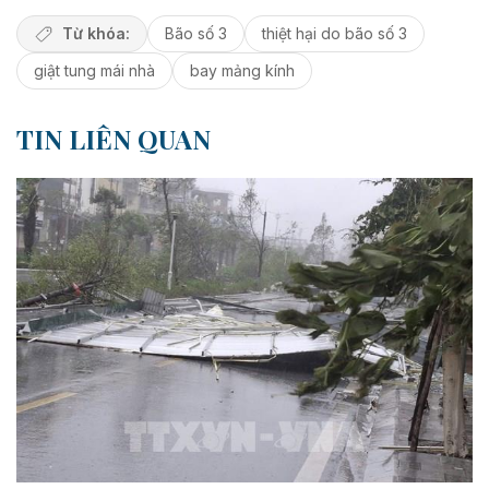
Từ khóa:
Bão số 3
thiệt hại do bão số 3
giật tung mái nhà
bay mảng kính
TIN LIÊN QUAN