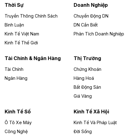
Thời Sự
Doanh Nghiệp
Dự án Nhà máy xử lý rác và phát điện Bắc Giang do
Công ty TNHH Năng lượng môi trường Bắc Giang làm
Truyền Thông Chính Sách
Chuyển Động DN
chủ đầu tư, có tổng mức đầu tư 1.866 tỷ đồng.
Bình Luận
DN Cần Biết
Kinh Tế Việt Nam
Phân Tích Doanh Nghiệp
Theo vietnamfinance.vn
Đức Long Gia Lai mở rộng ‘hệ sinh thái’
Kinh Tế Thế Giới
năng lượng với loạt dự án nghìn tỷ ở Gia
Lai
Tài Chính & Ngân Hàng
Thị Trường
Tài Chính
Chứng Khoán
Bốn doanh nghiệp có sự góp vốn của Công ty Cổ
phần Tập đoàn Đức Long Gia Lai (HoSE: DLG) được
Ngân Hàng
Hàng Hoá
chấp thuận đầu tư 4 dự án điện gió và điện mặt trời tại
Bất Động Sản
Gia Lai với tổng vốn hơn 4.750 tỷ đồng.
Giá Vàng
Theo vnexpress.net
Đồng Nai cho thuê gần 59 ha đất làm khu
Kinh Tế Số
Kinh Tế Xã Hội
công nghiệp ở Long Thành
Ô Tô Xe Máy
Kinh Tế Và Pháp Luật
Công Nghệ
UBND TP Đồng Nai cho Công ty Amata thuê gần 59 ha
Đời Sống
đất để đầu tư khu công nghiệp công nghệ cao Long