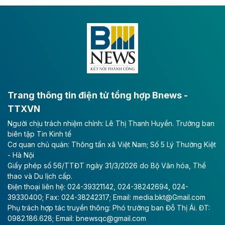
Dự án đầu tư tuyến cao tốc CT.11, đoạn Liêm Tuyền -
Đông A dài khoảng 25,1 km được kỳ vọng sẽ tạo động
lực phát triển kinh tế - xã hội khu vực phía Nam đồng
bằng sông Hồng.
Theo baodautu.vn
ACV rót gần 40 ngàn tỷ đồng vào sân bay
Long Thành
Trang thông tin điện tử tổng hợp Bnews -
TTXVN
Tổng công ty Cảng hàng không Việt Nam - CTCP
Người chịu trách nhiệm chính: Lê Thị Thanh Huyền. Trưởng ban
(ACV) vừa lập kỷ lục mới về lợi nhuận trong quý
biên tập Tin Kinh tế
II/2026.
Cơ quan chủ quản: Thông tấn xã Việt Nam; Số 5 Lý Thường Kiệt
- Hà Nội
Theo baodautu.vn
Giấy phép số 56/TTĐT ngày 31/3/2026 do Bộ Văn hóa, Thể
Vinaconex lập đỉnh doanh thu
thao và Du lịch cấp.
Điện thoại liên hệ: 024-39321142, 024-38242694, 024-
Tổng CTCP Xuất nhập khẩu và Xây dựng Việt Nam
39330400; Fax: 024-38242317; Email: media.bkt@Gmail.com
(Vinaconex) đã khép lại nửa đầu năm với doanh thu
Phụ trách hợp tác truyền thông: Phó trưởng ban Đỗ Thị Ái. ĐT:
thuần gần 7.268 tỷ đồng, tăng 4% so với cùng kỳ và
0982.186.628; Email: bnewsqc@gmail.com
cũng là mức cao nhất lịch sử hoạt động của doanh