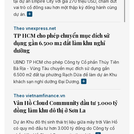
tại dự án Empire City với giá 270 triệu USD, chấm dứt
vai trò cổ đông sau hơn một thập kỷ đồng hành cùng
dự án.
Theo vnexpress.net
TP HCM cho phép chuyển mục đích sử
dụng gần 6.500 m2 đất làm khu nghỉ
dưỡng
UBND TP HCM cho phép Công ty Cổ phần Thủy Tiên
Bà Rịa - Vũng Tàu chuyển mục đích sử dụng gần
6.500 m2 đất tại phường Rạch Dừa để làm dự án Khu
khách sạn nghỉ dưỡng Đại Dương.
Theo vietnamfinance.vn
Vân Hồ Cloud Community đầu tư 3.000 tỷ
đồng làm khu đô thị ở Sơn La
Dự án Khu đô thị sinh thái trị liệu giữa mây trời Vân Hồ
có quy mô đầu tư hơn 3.000 tỷ đồng do Công ty cổ