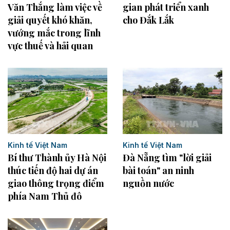
gian phát triển xanh
Văn Thắng làm việc về
cho Đắk Lắk
giải quyết khó khăn,
vướng mắc trong lĩnh
vực thuế và hải quan
Kinh tế Việt Nam
Kinh tế Việt Nam
Bí thư Thành ủy Hà Nội
Đà Nẵng tìm "lời giải
thúc tiến độ hai dự án
bài toán" an ninh
giao thông trọng điểm
nguồn nước
phía Nam Thủ đô