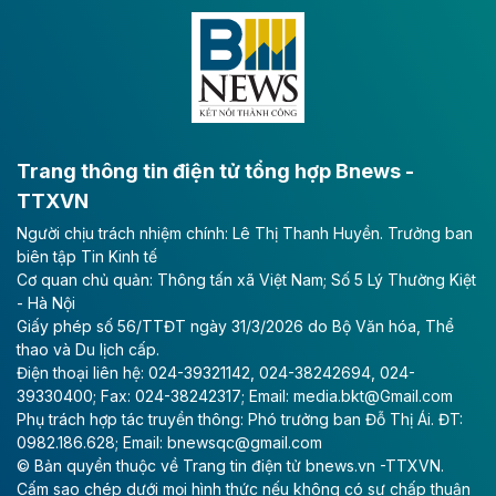
Đông A dài khoảng 25,1 km được kỳ vọng sẽ tạo động
lực phát triển kinh tế - xã hội khu vực phía Nam đồng
bằng sông Hồng.
Theo baodautu.vn
ACV rót gần 40 ngàn tỷ đồng vào sân bay
Long Thành
Trang thông tin điện tử tổng hợp Bnews -
TTXVN
Tổng công ty Cảng hàng không Việt Nam - CTCP
Người chịu trách nhiệm chính: Lê Thị Thanh Huyền. Trưởng ban
(ACV) vừa lập kỷ lục mới về lợi nhuận trong quý
biên tập Tin Kinh tế
II/2026.
Cơ quan chủ quản: Thông tấn xã Việt Nam; Số 5 Lý Thường Kiệt
- Hà Nội
Theo baodautu.vn
Giấy phép số 56/TTĐT ngày 31/3/2026 do Bộ Văn hóa, Thể
Vinaconex lập đỉnh doanh thu
thao và Du lịch cấp.
Điện thoại liên hệ: 024-39321142, 024-38242694, 024-
Tổng CTCP Xuất nhập khẩu và Xây dựng Việt Nam
39330400; Fax: 024-38242317; Email: media.bkt@Gmail.com
(Vinaconex) đã khép lại nửa đầu năm với doanh thu
Phụ trách hợp tác truyền thông: Phó trưởng ban Đỗ Thị Ái. ĐT:
thuần gần 7.268 tỷ đồng, tăng 4% so với cùng kỳ và
0982.186.628; Email: bnewsqc@gmail.com
cũng là mức cao nhất lịch sử hoạt động của doanh
© Bản quyền thuộc về Trang tin điện tử bnews.vn -TTXVN.
nghiệp.
Cấm sao chép dưới mọi hình thức nếu không có sự chấp thuận