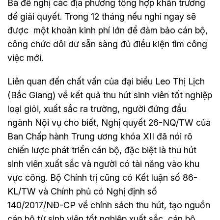
Bà đề nghị các địa phương tổng hợp khẩn trương
để giải quyết. Trong 12 tháng nếu nghỉ ngay sẽ
được một khoản kinh phí lớn để đảm bảo cán bộ,
công chức dôi dư sẵn sàng đủ điều kiện tìm công
việc mới.
Liên quan đến chất vấn của đại biểu Leo Thị Lịch
(Bắc Giang) về kết quả thu hút sinh viên tốt nghiệp
loại giỏi, xuất sắc ra trường, người đứng đầu
ngành Nội vụ cho biết, Nghị quyết 26-NQ/TW của
Ban Chấp hành Trung ương khóa XII đã nói rõ
chiến lược phát triển cán bộ, đặc biệt là thu hút
sinh viên xuất sắc và người có tài năng vào khu
vực công. Bộ Chính trị cũng có Kết luận số 86-
KL/TW và Chính phủ có Nghị định số
140/2017/NĐ-CP về chính sách thu hút, tạo nguồn
cán bộ từ sinh viên tốt nghiệp xuất sắc, cán bộ