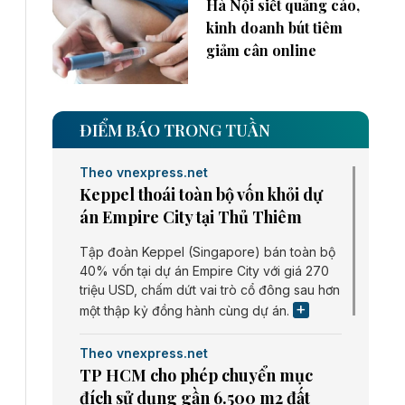
Hà Nội siết quảng cáo,
kinh doanh bút tiêm
giảm cân online
ĐIỂM BÁO TRONG TUẦN
Theo vnexpress.net
Keppel thoái toàn bộ vốn khỏi dự
án Empire City tại Thủ Thiêm
Tập đoàn Keppel (Singapore) bán toàn bộ
40% vốn tại dự án Empire City với giá 270
triệu USD, chấm dứt vai trò cổ đông sau hơn
một thập kỷ đồng hành cùng dự án.
Theo vnexpress.net
TP HCM cho phép chuyển mục
đích sử dụng gần 6.500 m2 đất