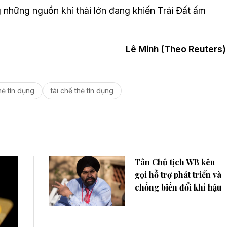
g những nguồn khí thải lớn đang khiến Trái Đất ấm
Lê Minh (Theo Reuters)
hẻ tín dụng
tái chế thẻ tín dụng
Tân Chủ tịch WB kêu
gọi hỗ trợ phát triển và
chống biến đổi khí hậu