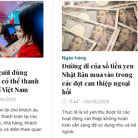
Ngân hàng
Đường đi của số tiền yen
gười dùng
Nhật Bản mua vào trong
 có thể thanh
các đợt can thiệp ngoại
i Việt Nam
hối
/08/2026
11:44' - 06/08/2026
ận lợi cho khách du
Thực tế là số yen thu được từ các
 thanh toán tại các
hoạt động can thiệp không hoàn
ẻ, nhà hàng, khách
toàn sẵn sàng để sử dụng như vẻ bề
trú và điểm tham quan
ngoài.