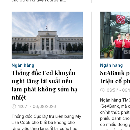
Ngân hàng
Ngân hàng
Thống đốc Fed khuyến
SeABank p
nghị tăng lãi suất nếu
triệu cổ p
lạm phát không sớm hạ
08:51' - 06
nhiệt
Ngân hàng TM
(SeABank, mã 
11:07' - 06/08/2026
chính thức phát
Thống đốc Cục Dự trữ Liên bang Mỹ
phiếu dành cho
Lisa Cook cho biết bà không cho
có nhiều đóng 
rằng việc tăng lãi suất tại cuộc họp