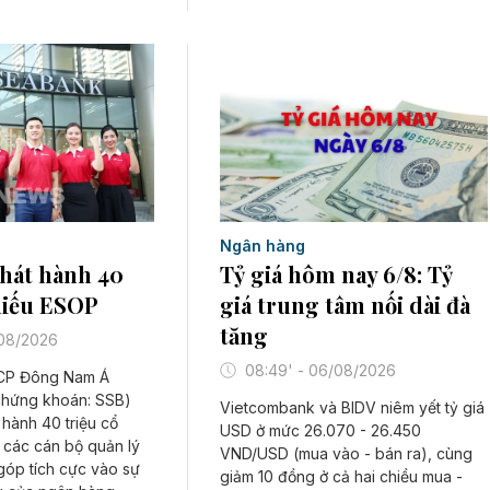
Ngân hàng
hát hành 40
Tỷ giá hôm nay 6/8: Tỷ
hiếu ESOP
giá trung tâm nối dài đà
tăng
/08/2026
08:49' - 06/08/2026
CP Đông Nam Á
chứng khoán: SSB)
Vietcombank và BIDV niêm yết tỷ giá
 hành 40 triệu cổ
USD ở mức 26.070 - 26.450
 các cán bộ quản lý
VND/USD (mua vào - bán ra), cùng
góp tích cực vào sự
giảm 10 đồng ở cả hai chiều mua -