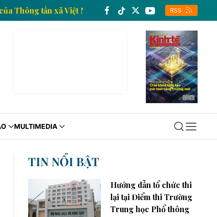
 tin kinh tế của Thông tấn xã Việt Nam
Trang thông 
RSS
ÁO
MULTIMEDIA
TIN NỔI BẬT
Hướng dẫn tổ chức thi
lại tại Điểm thi Trường
Trung học Phổ thông