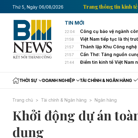
g tin kinh tế của Thông tấn xã Việt Nam
Trang thông
Thứ 5, Ngày 06/08/2026
TIN MỚI
Công cụ bảo vệ ngành côn
22:04
Việt Nam tiếp tục là thị 
21:58
Thành lập Khu Công nghệ 
21:57
Cần Thơ: Tăng nguồn cung
21:57
Điểm tin kinh tế Việt Nam 
21:44
THỜI SỰ
DOANH NGHIỆP
TÀI CHÍNH & NGÂN HÀNG
Trang chủ
Tài chính & Ngân hàng
Ngân hàng
Khởi động dự án toàn 
dụng