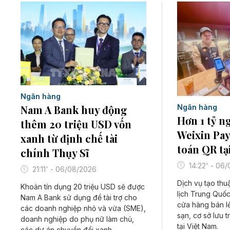
Ngân hàng
Ngân hàng
Nam A Bank huy động
Hơn 1 tỷ n
thêm 20 triệu USD vốn
Weixin Pay
xanh từ định chế tài
toán QR tạ
chính Thụy Sĩ
14:22' - 06
21:11' - 06/08/2026
Dịch vụ tạo thu
Khoản tín dụng 20 triệu USD sẽ được
lịch Trung Quốc
Nam A Bank sử dụng để tài trợ cho
cửa hàng bán l
các doanh nghiệp nhỏ và vừa (SME),
sạn, cơ sở lưu 
doanh nghiệp do phụ nữ làm chủ,
tại Việt Nam.
các dự án chuyển đổi xanh...