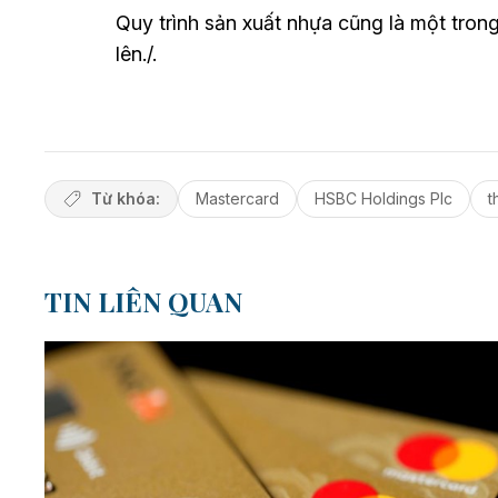
Quy trình sản xuất nhựa cũng là một tron
lên./.
Từ khóa:
Mastercard
HSBC Holdings Plc
t
TIN LIÊN QUAN