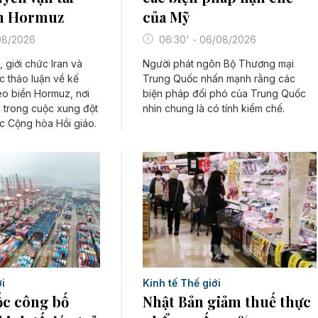
của Mỹ
ển Hormuz
06:30' - 06/08/2026
/08/2026
Người phát ngôn Bộ Thương mại
 giới chức Iran và
Trung Quốc nhấn mạnh rằng các
c thảo luận về kế
biện pháp đối phó của Trung Quốc
eo biển Hormuz, nơi
nhìn chung là có tính kiềm chế.
m trong cuộc xung đột
c Cộng hòa Hồi giáo.
i
Kinh tế Thế giới
c công bố
Nhật Bản giảm thuế thực