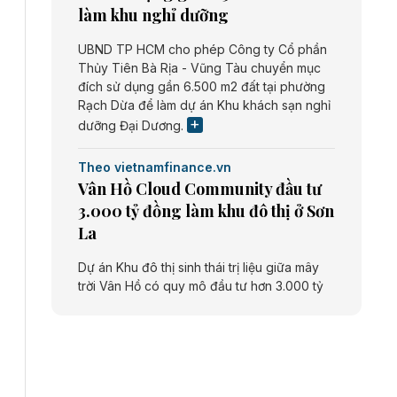
làm khu nghỉ dưỡng
UBND TP HCM cho phép Công ty Cổ phần
Thủy Tiên Bà Rịa - Vũng Tàu chuyển mục
đích sử dụng gần 6.500 m2 đất tại phường
Rạch Dừa để làm dự án Khu khách sạn nghỉ
dưỡng Đại Dương.
Theo vietnamfinance.vn
Vân Hồ Cloud Community đầu tư
3.000 tỷ đồng làm khu đô thị ở Sơn
La
Dự án Khu đô thị sinh thái trị liệu giữa mây
trời Vân Hồ có quy mô đầu tư hơn 3.000 tỷ
đồng do Công ty cổ phần Vân Hồ Cloud
Community thực hiện.
Theo vietnamfinance.vn
Năng lượng môi trường Bắc Giang