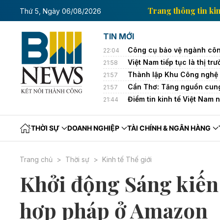
hông tin kinh tế của Thông tấn xã Việt Nam
Trang th
Thứ 5, Ngày 06/08/2026
TIN MỚI
Công cụ bảo vệ ngành côn
22:04
Việt Nam tiếp tục là thị 
21:58
Thành lập Khu Công nghệ 
21:57
Cần Thơ: Tăng nguồn cung
21:57
Điểm tin kinh tế Việt Nam 
21:44
THỜI SỰ
DOANH NGHIỆP
TÀI CHÍNH & NGÂN HÀNG
Trang chủ
Thời sự
Kinh tế Thế giới
Khởi động Sáng kiến 
hợp pháp ở Amazon