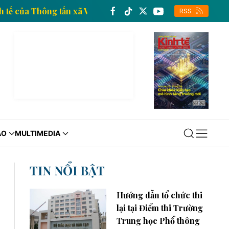
ông tin kinh tế của Thông tấn xã Việt Nam
Trang thô
RSS
ÁO
MULTIMEDIA
TIN NỔI BẬT
Hướng dẫn tổ chức thi
lại tại Điểm thi Trường
Trung học Phổ thông