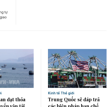
ng tự
giao
Kinh tế Thế giới
i
Trung Quốc sẽ đáp trả
an đạt thỏa
các biện pháp hạn chế
uyến vận tải