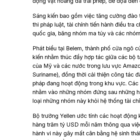
động vật hoang dã trái phép, đe dọa đến 
Sáng kiến bao gồm việc tăng cường đào tạ
thi pháp luật, tài chính tiến hành điều tra
quốc gia, băng nhóm ma túy và các nhóm
Phát biểu tại Belem, thành phố cửa ngõ c
kiến nhằm thúc đẩy hợp tác giữa các bộ tà
của Mỹ và các nước trong lưu vực Amazon
Suriname), đồng thời cải thiện công tác đ
pháp đang hoạt động trong khu vực. Các 
nhằm vào những nhóm đứng sau những hoạt
loại những nhóm này khỏi hệ thống tài chí
Bộ trưởng Yellen ước tính các hoạt động k
hàng trăm tỷ USD mỗi năm thông qua việc
hành vi này gây mất cân bằng hệ sinh thá