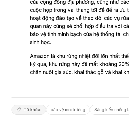
của cộng đồng địa phương, cũng như các n
cuộc họp trong vài tháng tới để đề ra ưu 
hoạt động đào tạo về theo dõi các vụ rửa
quan này cũng sẽ phối hợp điều tra với cá
bảo vệ tính minh bạch của hệ thống tài c
sinh học.
Amazon là khu rừng nhiệt đới lớn nhất th
kỷ qua, khu rừng này đã mất khoảng 20% 
chăn nuôi gia súc, khai thác gỗ và khai k
Từ khóa:
bảo vệ môi trường
Sáng kiến chống t