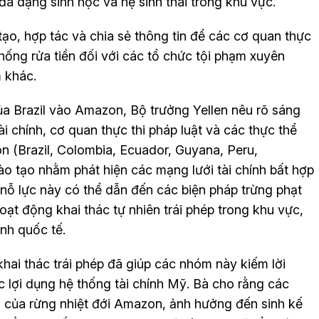
đa dạng sinh học và hệ sinh thái trong khu vực.
o, hợp tác và chia sẻ thông tin để các cơ quan thực
 chống rửa tiền đối với các tổ chức tội phạm xuyên
 khác.
ủa Brazil vào Amazon, Bộ trưởng Yellen nêu rõ sáng
i chính, cơ quan thực thi pháp luật và các thực thể
 (Brazil, Colombia, Ecuador, Guyana, Peru,
ào tạo nhằm phát hiện các mạng lưới tài chính bất hợp
nỗ lực này có thể dẫn đến các biện pháp trừng phạt
 động khai thác tự nhiên trái phép trong khu vực,
nh quốc tế.
hai thác trái phép đã giúp các nhóm này kiếm lời
 lợi dụng hệ thống tài chính Mỹ. Bà cho rằng các
i của rừng nhiệt đới Amazon, ảnh hưởng đến sinh kế