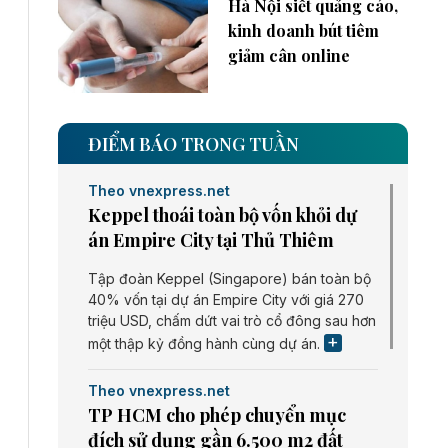
Hà Nội siết quảng cáo,
kinh doanh bút tiêm
giảm cân online
ĐIỂM BÁO TRONG TUẦN
Theo vnexpress.net
Keppel thoái toàn bộ vốn khỏi dự
án Empire City tại Thủ Thiêm
Tập đoàn Keppel (Singapore) bán toàn bộ
40% vốn tại dự án Empire City với giá 270
triệu USD, chấm dứt vai trò cổ đông sau hơn
một thập kỷ đồng hành cùng dự án.
Theo vnexpress.net
TP HCM cho phép chuyển mục
đích sử dụng gần 6.500 m2 đất