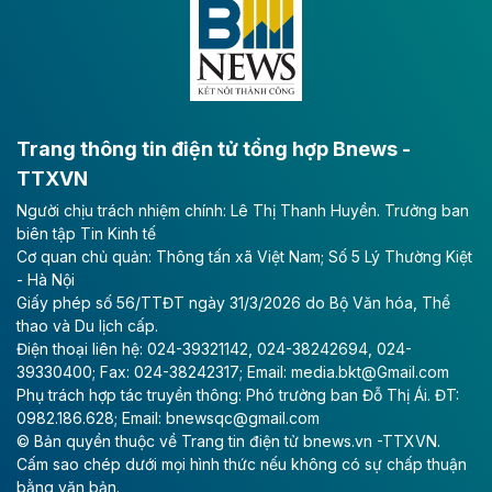
lực phát triển kinh tế - xã hội khu vực phía Nam đồng
bằng sông Hồng.
Theo baodautu.vn
ACV rót gần 40 ngàn tỷ đồng vào sân bay
Long Thành
Trang thông tin điện tử tổng hợp Bnews -
TTXVN
Tổng công ty Cảng hàng không Việt Nam - CTCP
Người chịu trách nhiệm chính: Lê Thị Thanh Huyền. Trưởng ban
(ACV) vừa lập kỷ lục mới về lợi nhuận trong quý
biên tập Tin Kinh tế
II/2026.
Cơ quan chủ quản: Thông tấn xã Việt Nam; Số 5 Lý Thường Kiệt
- Hà Nội
Theo baodautu.vn
Giấy phép số 56/TTĐT ngày 31/3/2026 do Bộ Văn hóa, Thể
Vinaconex lập đỉnh doanh thu
thao và Du lịch cấp.
Điện thoại liên hệ: 024-39321142, 024-38242694, 024-
Tổng CTCP Xuất nhập khẩu và Xây dựng Việt Nam
39330400; Fax: 024-38242317; Email: media.bkt@Gmail.com
(Vinaconex) đã khép lại nửa đầu năm với doanh thu
Phụ trách hợp tác truyền thông: Phó trưởng ban Đỗ Thị Ái. ĐT:
thuần gần 7.268 tỷ đồng, tăng 4% so với cùng kỳ và
0982.186.628; Email: bnewsqc@gmail.com
cũng là mức cao nhất lịch sử hoạt động của doanh
© Bản quyền thuộc về Trang tin điện tử bnews.vn -TTXVN.
nghiệp.
Cấm sao chép dưới mọi hình thức nếu không có sự chấp thuận
bằng văn bản.