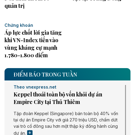
quản trị
Chứng khoán
Áp lực chốt lời gia tăng
khi VN-Index tiến vào
vùng kháng cự mạnh
1.780-1.800 điểm
ĐIỂM BÁO TRONG TUẦN
Theo vnexpress.net
Keppel thoái toàn bộ vốn khỏi dự án
Empire City tại Thủ Thiêm
Tập đoàn Keppel (Singapore) bán toàn bộ 40% vốn
tại dự án Empire City với giá 270 triệu USD, chấm dứt
vai trò cổ đông sau hơn một thập kỷ đồng hành cùng
dự án.