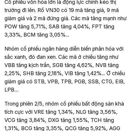
Cổ phiếu vốn hóa lớn là động lực chính kéo thị
trường đi lên. Rổ VN30 có 19 mã tăng giá, 9 mã
giảm giá và 2 mã đứng giá. Các mã tăng mạnh như
POW tăng 5,71%, SAB tăng 4,04%, FPT tăng
3,33%, BCM tăng 3,05%...
Nhóm cổ phiếu ngân hàng diễn biến phân hóa với
sắc xanh, đỏ đan xen. Các mã ở chiều tăng như
VBB tăng kịch trần, SGB tăng 4,62%, NVB tăng
2,25%, SHB tăng 2,18%, VIB tăng 1,42%... Ở chiều
giảm giá có STB, VPB, TPB, PGB, SSB, CTG, EIB,
LPB…
Trong phiên 2/5, nhóm cổ phiếu bất động sản khá
tích cực với VRE tăng 1,34%, NLG tăng 3,56%,
VCG tăng 3,84%, DXG tăng 1,55%, TCH tăng
1,31%, BCG tăng 3,35%, QCG tăng 5,92%, AGG