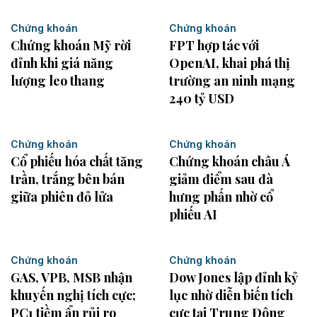
Chứng khoán
Chứng khoán
Chứng khoán Mỹ rời
FPT hợp tác với
đỉnh khi giá năng
OpenAI, khai phá thị
lượng leo thang
trường an ninh mạng
240 tỷ USD
Chứng khoán
Chứng khoán
Cổ phiếu hóa chất tăng
Chứng khoán châu Á
trần, trắng bên bán
giảm điểm sau đà
giữa phiên đỏ lửa
hưng phấn nhờ cổ
phiếu AI
Chứng khoán
Chứng khoán
GAS, VPB, MSB nhận
Dow Jones lập đỉnh kỷ
khuyến nghị tích cực;
lục nhờ diễn biến tích
PC1 tiềm ẩn rủi ro
cực tại Trung Đông