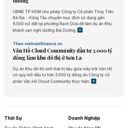
dưỡng
UBND TP HCM cho phép Công ty Cổ phần Thủy Tiên
Bà Rịa - Vũng Tàu chuyển mục đích sử dụng gần
6.500 m2 đất tại phường Rạch Dừa để làm dự án Khu
khách sạn nghỉ dưỡng Đại Dương.
Theo vietnamfinance.vn
Vân Hồ Cloud Community đầu tư 3.000 tỷ
đồng làm khu đô thị ở Sơn La
Dự án Khu đô thị sinh thái trị liệu giữa mây trời Vân Hồ
có quy mô đầu tư hơn 3.000 tỷ đồng do Công ty cổ
phần Vân Hồ Cloud Community thực hiện.
Theo vietnamfinance.vn
Năng lượng môi trường Bắc Giang đầu tư
nhà máy điện rác 1.866 tỷ đồng
Thời Sự
Doanh Nghiệp
Dự án Nhà máy xử lý rác và phát điện Bắc Giang do
Công ty TNHH Năng lượng môi trường Bắc Giang làm