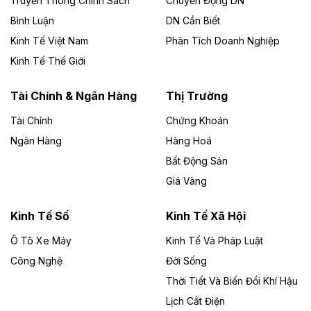
Truyền Thông Chính Sách
Chuyển Động DN
chủ đầu tư, có tổng mức đầu tư 1.866 tỷ đồng.
Bình Luận
DN Cần Biết
Kinh Tế Việt Nam
Phân Tích Doanh Nghiệp
Theo vietnamfinance.vn
Đức Long Gia Lai mở rộng ‘hệ sinh thái’
Kinh Tế Thế Giới
năng lượng với loạt dự án nghìn tỷ ở Gia
Lai
Tài Chính & Ngân Hàng
Thị Trường
Tài Chính
Chứng Khoán
Bốn doanh nghiệp có sự góp vốn của Công ty Cổ
phần Tập đoàn Đức Long Gia Lai (HoSE: DLG) được
Ngân Hàng
Hàng Hoá
chấp thuận đầu tư 4 dự án điện gió và điện mặt trời tại
Bất Động Sản
Gia Lai với tổng vốn hơn 4.750 tỷ đồng.
Giá Vàng
Theo vnexpress.net
Đồng Nai cho thuê gần 59 ha đất làm khu
Kinh Tế Số
Kinh Tế Xã Hội
công nghiệp ở Long Thành
Ô Tô Xe Máy
Kinh Tế Và Pháp Luật
Công Nghệ
UBND TP Đồng Nai cho Công ty Amata thuê gần 59 ha
Đời Sống
đất để đầu tư khu công nghiệp công nghệ cao Long
Thời Tiết Và Biến Đổi Khí Hậu
Thành, thời hạn đến 2065.
Lịch Cắt Điện