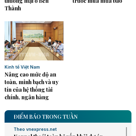
thương mại ở Bến
trước mùa mưa bão
Thành
Kinh tế Việt Nam
Nâng cao mức độ an
toàn, minh bạch và uy
tín của hệ thống tài
chính, ngân hàng
ĐIỂM BÁO TRONG TUẦN
Theo vnexpress.net