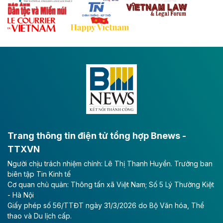
Theo baodautu.vn
Đề xuất đầu tư 11.500 tỷ đồng xây dựng cao
tốc CT.11 qua Ninh Bình
Dự án đầu tư tuyến cao tốc CT.11, đoạn Liêm Tuyền -
Đông A dài khoảng 25,1 km được kỳ vọng sẽ tạo động
lực phát triển kinh tế - xã hội khu vực phía Nam đồng
bằng sông Hồng.
Theo baodautu.vn
ACV rót gần 40 ngàn tỷ đồng vào sân bay
Long Thành
Trang thông tin điện tử tổng hợp Bnews -
TTXVN
Tổng công ty Cảng hàng không Việt Nam - CTCP
Người chịu trách nhiệm chính: Lê Thị Thanh Huyền. Trưởng ban
(ACV) vừa lập kỷ lục mới về lợi nhuận trong quý
biên tập Tin Kinh tế
II/2026.
Cơ quan chủ quản: Thông tấn xã Việt Nam; Số 5 Lý Thường Kiệt
- Hà Nội
Theo baodautu.vn
Giấy phép số 56/TTĐT ngày 31/3/2026 do Bộ Văn hóa, Thể
Vinaconex lập đỉnh doanh thu
thao và Du lịch cấp.