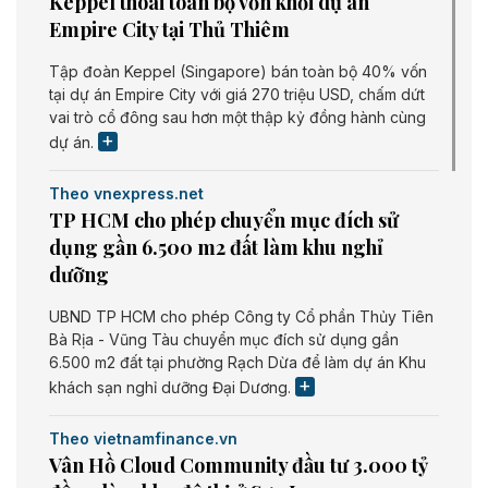
Keppel thoái toàn bộ vốn khỏi dự án
Empire City tại Thủ Thiêm
Tập đoàn Keppel (Singapore) bán toàn bộ 40% vốn
tại dự án Empire City với giá 270 triệu USD, chấm dứt
vai trò cổ đông sau hơn một thập kỷ đồng hành cùng
dự án.
Theo vnexpress.net
TP HCM cho phép chuyển mục đích sử
dụng gần 6.500 m2 đất làm khu nghỉ
dưỡng
UBND TP HCM cho phép Công ty Cổ phần Thủy Tiên
Bà Rịa - Vũng Tàu chuyển mục đích sử dụng gần
6.500 m2 đất tại phường Rạch Dừa để làm dự án Khu
khách sạn nghỉ dưỡng Đại Dương.
Theo vietnamfinance.vn
Vân Hồ Cloud Community đầu tư 3.000 tỷ