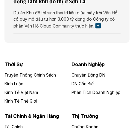
đồng làm khu đô thị ở Sơn La
Dự án Khu đô thị sinh thái trị liệu giữa mây trời Vân Hồ
có quy mô đầu tư hơn 3.000 tỷ đồng do Công ty cổ
phần Vân Hồ Cloud Community thực hiện.
Theo vietnamfinance.vn
Năng lượng môi trường Bắc Giang đầu tư
nhà máy điện rác 1.866 tỷ đồng
Thời Sự
Doanh Nghiệp
Dự án Nhà máy xử lý rác và phát điện Bắc Giang do
Công ty TNHH Năng lượng môi trường Bắc Giang làm
Truyền Thông Chính Sách
Chuyển Động DN
chủ đầu tư, có tổng mức đầu tư 1.866 tỷ đồng.
Bình Luận
DN Cần Biết
Kinh Tế Việt Nam
Phân Tích Doanh Nghiệp
Theo vietnamfinance.vn
Đức Long Gia Lai mở rộng ‘hệ sinh thái’
Kinh Tế Thế Giới
năng lượng với loạt dự án nghìn tỷ ở Gia
Lai
Tài Chính & Ngân Hàng
Thị Trường
Tài Chính
Chứng Khoán
Bốn doanh nghiệp có sự góp vốn của Công ty Cổ
phần Tập đoàn Đức Long Gia Lai (HoSE: DLG) được