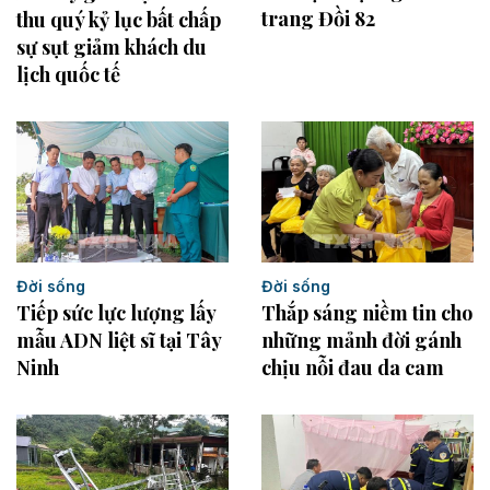
trang Đồi 82
thu quý kỷ lục bất chấp
sự sụt giảm khách du
lịch quốc tế
Đời sống
Đời sống
Tiếp sức lực lượng lấy
Thắp sáng niềm tin cho
mẫu ADN liệt sĩ tại Tây
những mảnh đời gánh
Ninh
chịu nỗi đau da cam