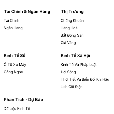
năng lượng với loạt dự án nghìn tỷ ở Gia
Lai
Tài Chính & Ngân Hàng
Thị Trường
Tài Chính
Chứng Khoán
Bốn doanh nghiệp có sự góp vốn của Công ty Cổ
phần Tập đoàn Đức Long Gia Lai (HoSE: DLG) được
Ngân Hàng
Hàng Hoá
chấp thuận đầu tư 4 dự án điện gió và điện mặt trời tại
Bất Động Sản
Gia Lai với tổng vốn hơn 4.750 tỷ đồng.
Giá Vàng
Theo vnexpress.net
Đồng Nai cho thuê gần 59 ha đất làm khu
Kinh Tế Số
Kinh Tế Xã Hội
công nghiệp ở Long Thành
Ô Tô Xe Máy
Kinh Tế Và Pháp Luật
Công Nghệ
UBND TP Đồng Nai cho Công ty Amata thuê gần 59 ha
Đời Sống
đất để đầu tư khu công nghiệp công nghệ cao Long
Thời Tiết Và Biến Đổi Khí Hậu
Thành, thời hạn đến 2065.
Lịch Cắt Điện
Theo baodautu.vn
Phân Tích - Dự Báo
Đề xuất hỗ trợ 20.000 tỷ đồng làm cao tốc
Thái Nguyên - Lạng Sơn
Dữ Liệu Kinh Tế