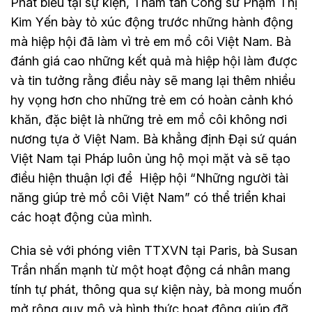
Phát biểu tại sự kiện, Tham tán Công sứ Phạm Thị
Kim Yến bày tỏ xúc động trước những hành động
mà hiệp hội đã làm vì trẻ em mồ côi Việt Nam. Bà
đánh giá cao những kết quả mà hiệp hội làm được
và tin tưởng rằng điều này sẽ mang lại thêm nhiều
hy vọng hơn cho những trẻ em có hoàn cảnh khó
khăn, đặc biệt là những trẻ em mồ côi không nơi
nương tựa ở Việt Nam. Bà khẳng định Đại sứ quán
Việt Nam tại Pháp luôn ủng hộ mọi mặt và sẽ tạo
điều hiện thuận lợi để Hiệp hội “Những người tài
năng giúp trẻ mồ côi Việt Nam” có thể triển khai
các hoạt động của mình.
Chia sẻ với phóng viên TTXVN tại Paris, bà Susan
Trần nhấn mạnh từ một hoạt động cá nhân mang
tính tự phát, thông qua sự kiện này, bà mong muốn
mở rộng quy mô và hình thức hoạt động giúp đỡ