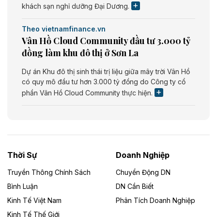
khách sạn nghỉ dưỡng Đại Dương.
Theo vietnamfinance.vn
Vân Hồ Cloud Community đầu tư 3.000 tỷ
đồng làm khu đô thị ở Sơn La
Dự án Khu đô thị sinh thái trị liệu giữa mây trời Vân Hồ
có quy mô đầu tư hơn 3.000 tỷ đồng do Công ty cổ
phần Vân Hồ Cloud Community thực hiện.
Theo vietnamfinance.vn
Năng lượng môi trường Bắc Giang đầu tư
nhà máy điện rác 1.866 tỷ đồng
Thời Sự
Doanh Nghiệp
Dự án Nhà máy xử lý rác và phát điện Bắc Giang do
Công ty TNHH Năng lượng môi trường Bắc Giang làm
Truyền Thông Chính Sách
Chuyển Động DN
chủ đầu tư, có tổng mức đầu tư 1.866 tỷ đồng.
Bình Luận
DN Cần Biết
Kinh Tế Việt Nam
Phân Tích Doanh Nghiệp
Theo vietnamfinance.vn
Đức Long Gia Lai mở rộng ‘hệ sinh thái’
Kinh Tế Thế Giới