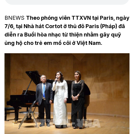
BNEWS
Theo phóng viên TTXVN tại Paris, ngày
7/6, tại Nhà hát Cortot ở thủ đô Paris (Pháp) đã
diễn ra Buổi hòa nhạc từ thiện nhằm gây quỹ
ủng hộ cho trẻ em mồ côi ở Việt Nam.