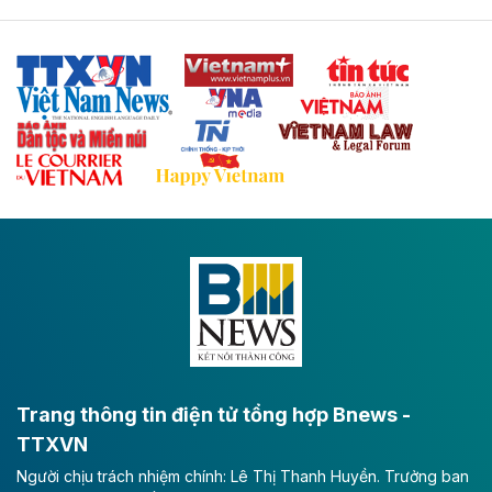
Tuyến cao tốc Thái Nguyên - Lạng Sơn khi hình thành
sẽ trở thành trục giao thông chiến lược, kết nối tỉnh
Thái Nguyên và các tỉnh trung du, miền núi phía Bắc
với hệ thống cửa khẩu quốc tế tại Lạng Sơn.
Theo baodautu.vn
Đề xuất đầu tư 11.500 tỷ đồng xây dựng cao
tốc CT.11 qua Ninh Bình
Dự án đầu tư tuyến cao tốc CT.11, đoạn Liêm Tuyền -
Đông A dài khoảng 25,1 km được kỳ vọng sẽ tạo động
lực phát triển kinh tế - xã hội khu vực phía Nam đồng
bằng sông Hồng.
Theo baodautu.vn
ACV rót gần 40 ngàn tỷ đồng vào sân bay
Long Thành
Trang thông tin điện tử tổng hợp Bnews -
TTXVN
Tổng công ty Cảng hàng không Việt Nam - CTCP
Người chịu trách nhiệm chính: Lê Thị Thanh Huyền. Trưởng ban
(ACV) vừa lập kỷ lục mới về lợi nhuận trong quý