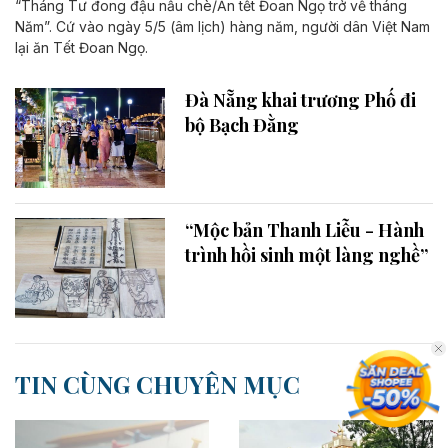
“Tháng Tư đong đậu nấu chè/Ăn tết Đoan Ngọ trở về tháng
Năm”. Cứ vào ngày 5/5 (âm lịch) hàng năm, người dân Việt Nam
lại ăn Tết Đoan Ngọ.
Đà Nẵng khai trương Phố đi
bộ Bạch Đằng
“Mộc bản Thanh Liễu - Hành
trình hồi sinh một làng nghề”
TIN CÙNG CHUYÊN MỤC