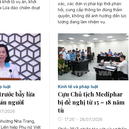
 khởi tố vụ án, khởi
xác, các đơn vị phải kịp thời phản
tội Lừa đảo chiếm đoạt
hồi, cung cấp thông tin đúng thẩm
quyền, không để ảnh hưởng đến lực
lượng đang làm nhiệm vụ.
p luật
Kinh tế và pháp luật
trước bẫy lừa
Cựu Chủ tịch Mediphar
án người
bị đề nghị từ 15 – 18 năm
tù
/07/2026
17:26' - 28/07/2026
 phường Nha Trang,
Liên hiệp Phụ nữ Việt