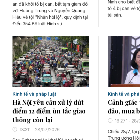
Ninh cho biết đã
an đã khởi tố bị can, bắt tạm giam đối
tố 4 bị can về 
với Hoàng Trung và Nguyễn Quang
tài sản.
Hiếu về tội "Nhận hối lộ", quy định tại
Điều 354 Bộ luật Hình sự.
Kinh tế và pháp luật
Kinh tế và phá
Hà Nội yêu cầu xử lý dứt
Cảnh giác 
điểm 12 điểm ùn tắc giao
đảo, mua b
thông còn lại
18:27' - 28
18:31' - 28/07/2026
Chiều 28/7, tại
Trung ương Hội 