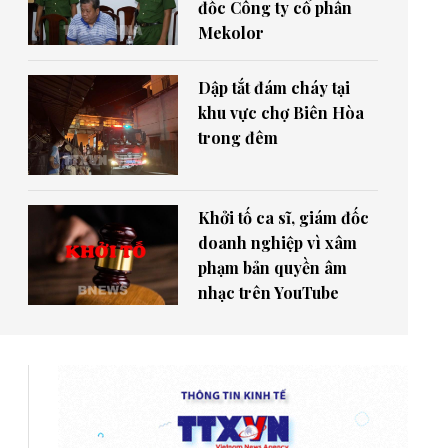
đốc Công ty cổ phần
Mekolor
Dập tắt đám cháy tại
khu vực chợ Biên Hòa
trong đêm
Khởi tố ca sĩ, giám đốc
doanh nghiệp vì xâm
phạm bản quyền âm
nhạc trên YouTube