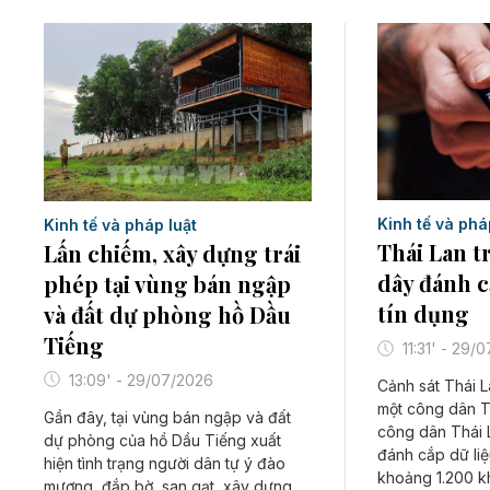
Kinh tế và phá
Kinh tế và pháp luật
Thái Lan t
Lấn chiếm, xây dựng trái
dây đánh c
phép tại vùng bán ngập
tín dụng
và đất dự phòng hồ Dầu
Tiếng
11:31' - 29/
13:09' - 29/07/2026
Cảnh sát Thái L
một công dân T
Gần đây, tại vùng bán ngập và đất
công dân Thái 
dự phòng của hồ Dầu Tiếng xuất
đánh cắp dữ liệ
hiện tình trạng người dân tự ý đào
khoảng 1.200 k
mương, đắp bờ, san gạt, xây dựng,