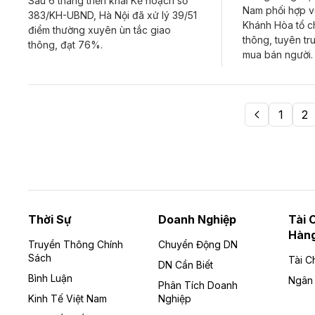
Sau 6 tháng triển khai Kế hoạch số
Nam phối hợp vớ
383/KH-UBND, Hà Nội đã xử lý 39/51
Khánh Hòa tổ c
điểm thường xuyên ùn tắc giao
thông, tuyên t
thông, đạt 76%.
mua bán người.
1
2
Thời Sự
Doanh Nghiệp
Tài 
Hàn
Truyền Thông Chính
Chuyển Động DN
Sách
Tài C
DN Cần Biết
Bình Luận
Ngân
Phân Tích Doanh
Kinh Tế Việt Nam
Nghiệp