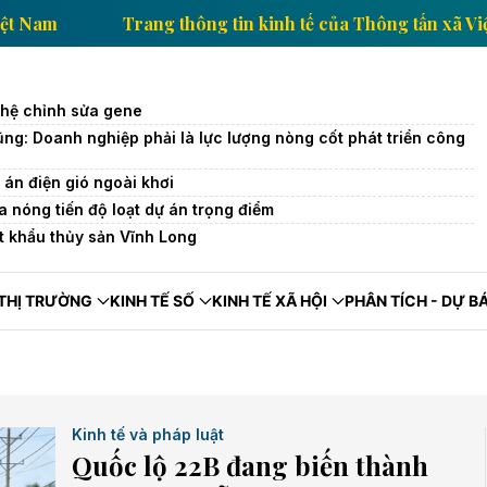
g tấn xã Việt Nam
Trang thông tin kinh tế của Thôn
ghệ chỉnh sửa gene
g: Doanh nghiệp phải là lực lượng nòng cốt phát triển công
 án điện gió ngoài khơi
a nóng tiến độ loạt dự án trọng điểm
t khẩu thủy sản Vĩnh Long
THỊ TRƯỜNG
KINH TẾ SỐ
KINH TẾ XÃ HỘI
PHÂN TÍCH - DỰ B
Kinh tế và pháp luật
Quốc lộ 22B đang biến thành