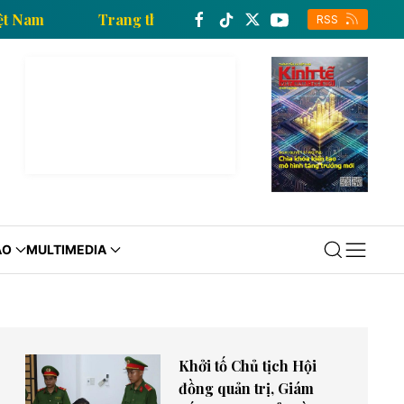
g tấn xã Việt Nam
Trang thông tin kinh tế của Thông
RSS
ÁO
MULTIMEDIA
Khởi tố Chủ tịch Hội
đồng quản trị, Giám