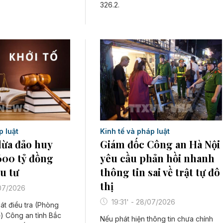
326.2.
p luật
Kinh tế và pháp luật
 lừa đảo huy
Giám đốc Công an Hà Nội
600 tỷ đồng
yêu cầu phản hồi nhanh
u tư
thông tin sai về trật tự đô
thị
/07/2026
19:31' - 28/07/2026
át điều tra (Phòng
ế) Công an tỉnh Bắc
Nếu phát hiện thông tin chưa chính