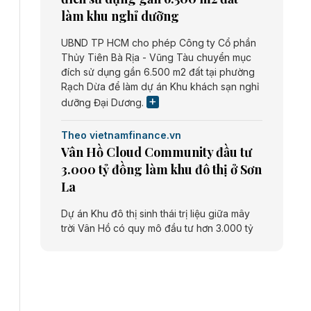
làm khu nghỉ dưỡng
UBND TP HCM cho phép Công ty Cổ phần
Thủy Tiên Bà Rịa - Vũng Tàu chuyển mục
đích sử dụng gần 6.500 m2 đất tại phường
Rạch Dừa để làm dự án Khu khách sạn nghỉ
dưỡng Đại Dương.
Theo vietnamfinance.vn
Vân Hồ Cloud Community đầu tư
3.000 tỷ đồng làm khu đô thị ở Sơn
La
Dự án Khu đô thị sinh thái trị liệu giữa mây
trời Vân Hồ có quy mô đầu tư hơn 3.000 tỷ
đồng do Công ty cổ phần Vân Hồ Cloud
Community thực hiện.
Theo vietnamfinance.vn
Năng lượng môi trường Bắc Giang