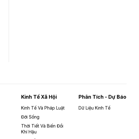
Tổng CTCP Xuất nhập khẩu và Xây dựng
Việt Nam (Vinaconex) đã khép lại nửa đầu
năm với doanh thu thuần gần 7.268 tỷ đồng,
tăng 4% so với cùng kỳ và cũng là mức cao
nhất lịch sử hoạt động của doanh nghiệp.
Kinh Tế Xã Hội
Phân Tích - Dự Báo
Kinh Tế Và Pháp Luật
Dữ Liệu Kinh Tế
Đời Sống
Thời Tiết Và Biến Đổi
Khí Hậu