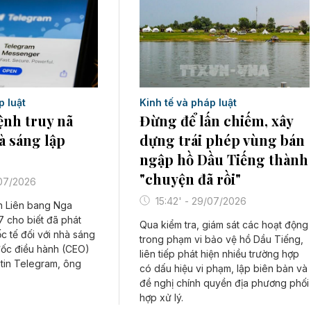
Kinh tế và pháp luật
p luật
Đừng để lấn chiếm, xây
ệnh truy nã
dựng trái phép vùng bán
à sáng lập
ngập hồ Dầu Tiếng thành
"chuyện đã rồi"
/07/2026
15:42' - 29/07/2026
h Liên bang Nga
 cho biết đã phát
Qua kiểm tra, giám sát các hoạt động
ốc tế đối với nhà sáng
trong phạm vi bảo vệ hồ Dầu Tiếng,
đốc điều hành (CEO)
liên tiếp phát hiện nhiều trường hợp
tin Telegram, ông
có dấu hiệu vi phạm, lập biên bản và
đề nghị chính quyền địa phương phối
hợp xử lý.