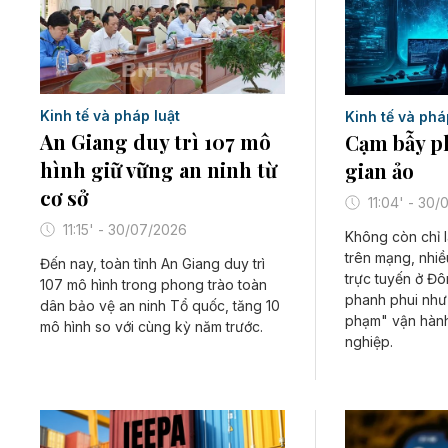
Kinh tế và pháp luật
Kinh tế và phá
An Giang duy trì 107 mô
Cạm bẫy p
hình giữ vững an ninh từ
gian ảo
cơ sở
11:04' - 30
11:15' - 30/07/2026
Không còn chỉ 
trên mạng, nhiề
Đến nay, toàn tỉnh An Giang duy trì
trực tuyến ở Đ
107 mô hình trong phong trào toàn
phanh phui như
dân bảo vệ an ninh Tổ quốc, tăng 10
phạm" vận hành
mô hình so với cùng kỳ năm trước.
nghiệp.