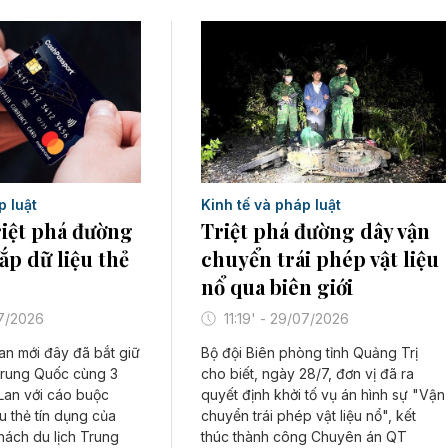
p luật
Kinh tế và pháp luật
riệt phá đường
Triệt phá đường dây vận
ắp dữ liệu thẻ
chuyển trái phép vật liệu
nổ qua biên giới
07/2026
11:19' - 29/07/2026
an mới đây đã bắt giữ
Bộ đội Biên phòng tỉnh Quảng Trị
rung Quốc cùng 3
cho biết, ngày 28/7, đơn vị đã ra
Lan với cáo buộc
quyết định khởi tố vụ án hình sự "Vận
u thẻ tín dụng của
chuyển trái phép vật liệu nổ", kết
hách du lịch Trung
thúc thành công Chuyên án QT