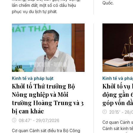
Quốc.
lấn chiếm đất; một số có dấu hiệu
phục vụ du lịch tự phát.
Kinh tế và phá
Kinh tế và pháp luật
Khởi tố vụ
Khởi tố Thứ trưởng Bộ
động gần 
Nông nghiệp và Môi
góp vốn đầ
trường Hoàng Trung và 3
bị can khác
20:15' - 28
08:47' - 29/07/2026
Cơ quan Cảnh s
Cảnh sát kinh t
Cơ quan Cảnh sát điều tra Bộ Công