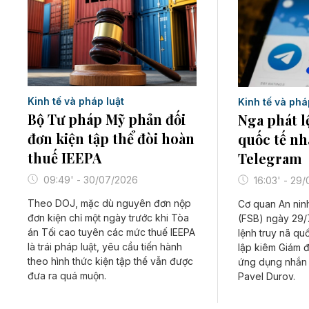
Kinh tế và pháp luật
Kinh tế và phá
Bộ Tư pháp Mỹ phản đối
Nga phát l
đơn kiện tập thể đòi hoàn
quốc tế nh
thuế IEEPA
Telegram
09:49' - 30/07/2026
16:03' - 29
Theo DOJ, mặc dù nguyên đơn nộp
Cơ quan An nin
đơn kiện chỉ một ngày trước khi Tòa
(FSB) ngày 29/7
án Tối cao tuyên các mức thuế IEEPA
lệnh truy nã qu
là trái pháp luật, yêu cầu tiến hành
lập kiêm Giám 
theo hình thức kiện tập thể vẫn được
ứng dụng nhắn 
đưa ra quá muộn.
Pavel Durov.