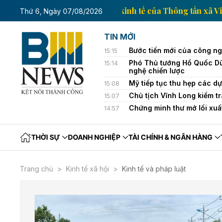
Trang thông tin kinh tế của Thôn
Thứ 6, Ngày 07/08/2026
TIN MỚI
Bước tiến mới của công n
15:15
Phó Thủ tướng Hồ Quốc Dũn
15:14
nghệ chiến lược
Mỹ tiếp tục thu hẹp các dự
15:08
Chủ tịch Vĩnh Long kiểm tr
15:07
Chứng minh thư mở lối xuấ
14:57
THỜI SỰ
DOANH NGHIỆP
TÀI CHÍNH & NGÂN HÀNG
Trang chủ
Kinh tế xã hội
Kinh tế và pháp luật