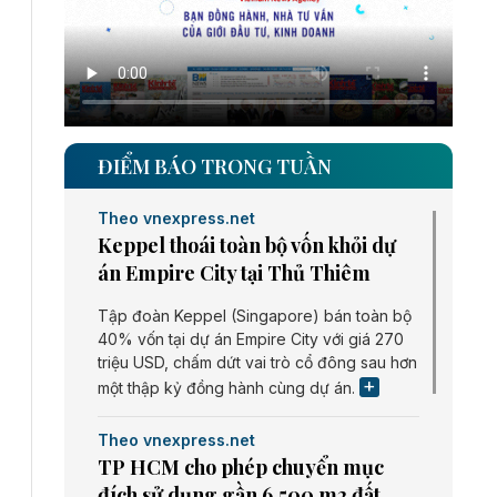
ĐIỂM BÁO TRONG TUẦN
Theo vnexpress.net
Keppel thoái toàn bộ vốn khỏi dự
án Empire City tại Thủ Thiêm
Tập đoàn Keppel (Singapore) bán toàn bộ
40% vốn tại dự án Empire City với giá 270
triệu USD, chấm dứt vai trò cổ đông sau hơn
một thập kỷ đồng hành cùng dự án.
Theo vnexpress.net
TP HCM cho phép chuyển mục
đích sử dụng gần 6.500 m2 đất