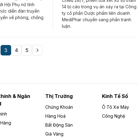
Chiều 28/7, phiên tòa xét xử sơ thẩm
i Hội Phụ nữ tỉnh
14 bị cáo trong vụ án xảy ra tại Công
hức diễn đàn truyền
ty cổ phần Dược phẩm liên doanh
ruyền về phòng, chống
MediPhar chuyển sang phần tranh
luận.
3
4
5
Chính & Ngân
Thị Trường
Kinh Tế Số
g
Chứng Khoán
Ô Tô Xe Máy
hính
Hàng Hoá
Công Nghệ
 Hàng
Bất Động Sản
Giá Vàng