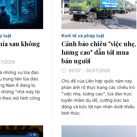
p luật
Kinh tế và pháp luật
hía sau không
Cảnh báo chiêu "việc nhẹ,
lương cao" dẫn tới mua
bán người
/07/2026
09:50' - 30/07/2026
là những vụ lừa đảo
u trung tâm lừa đảo
Chủ đề của Liên hợp quốc năm nay
ông Nam Á đang bị
phản ánh rõ thực trạng các chiêu trò
 những "nhà máy tội
"việc nhẹ, lương cao", lừa đảo trực
 theo mô hình công
tuyến nhằm dụ dỗ, cưỡng bức lao
động và bóc lột nạn nhân dưới nhiều
hình thức.