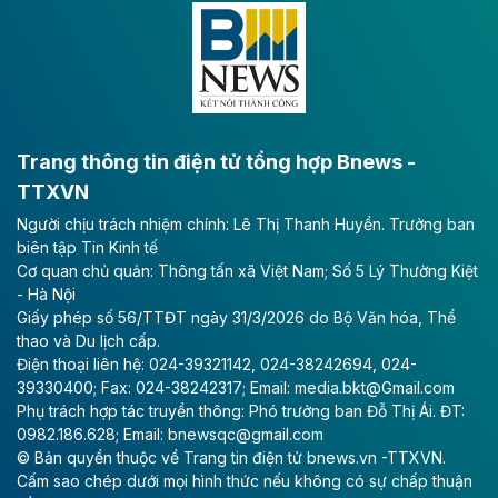
Đông A dài khoảng 25,1 km được kỳ vọng sẽ tạo động
lực phát triển kinh tế - xã hội khu vực phía Nam đồng
bằng sông Hồng.
Theo baodautu.vn
ACV rót gần 40 ngàn tỷ đồng vào sân bay
Long Thành
Trang thông tin điện tử tổng hợp Bnews -
TTXVN
Tổng công ty Cảng hàng không Việt Nam - CTCP
Người chịu trách nhiệm chính: Lê Thị Thanh Huyền. Trưởng ban
(ACV) vừa lập kỷ lục mới về lợi nhuận trong quý
biên tập Tin Kinh tế
II/2026.
Cơ quan chủ quản: Thông tấn xã Việt Nam; Số 5 Lý Thường Kiệt
- Hà Nội
Theo baodautu.vn
Giấy phép số 56/TTĐT ngày 31/3/2026 do Bộ Văn hóa, Thể
Vinaconex lập đỉnh doanh thu
thao và Du lịch cấp.
Điện thoại liên hệ: 024-39321142, 024-38242694, 024-
Tổng CTCP Xuất nhập khẩu và Xây dựng Việt Nam
39330400; Fax: 024-38242317; Email: media.bkt@Gmail.com
(Vinaconex) đã khép lại nửa đầu năm với doanh thu
Phụ trách hợp tác truyền thông: Phó trưởng ban Đỗ Thị Ái. ĐT:
thuần gần 7.268 tỷ đồng, tăng 4% so với cùng kỳ và
0982.186.628; Email: bnewsqc@gmail.com
cũng là mức cao nhất lịch sử hoạt động của doanh
© Bản quyền thuộc về Trang tin điện tử bnews.vn -TTXVN.
nghiệp.
Cấm sao chép dưới mọi hình thức nếu không có sự chấp thuận