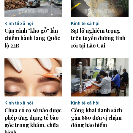
Kinh tế xã hội
Kinh tế xã hội
Cận cảnh "kho gỗ" lấn
Sạt lở nghiêm trọng
chiếm hành lang Quốc
trên tuyến đường tỉnh
lộ 22B
161 tại Lào Cai
Kinh tế xã hội
Kinh tế xã hội
Công khai danh sách
Chưa có cơ sở nào được
gần 880 đơn vị chậm
phép ứng dụng tế bào
đóng bảo hiểm
gốc trong khám, chữa
bệnh