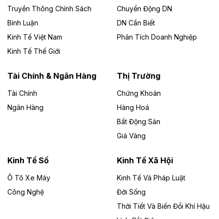
Công ty TNHH Năng lượng môi trường Bắc Giang làm
Truyền Thông Chính Sách
Chuyển Động DN
chủ đầu tư, có tổng mức đầu tư 1.866 tỷ đồng.
Bình Luận
DN Cần Biết
Kinh Tế Việt Nam
Phân Tích Doanh Nghiệp
Theo vietnamfinance.vn
Đức Long Gia Lai mở rộng ‘hệ sinh thái’
Kinh Tế Thế Giới
năng lượng với loạt dự án nghìn tỷ ở Gia
Lai
Tài Chính & Ngân Hàng
Thị Trường
Tài Chính
Chứng Khoán
Bốn doanh nghiệp có sự góp vốn của Công ty Cổ
phần Tập đoàn Đức Long Gia Lai (HoSE: DLG) được
Ngân Hàng
Hàng Hoá
chấp thuận đầu tư 4 dự án điện gió và điện mặt trời tại
Bất Động Sản
Gia Lai với tổng vốn hơn 4.750 tỷ đồng.
Giá Vàng
Theo vnexpress.net
Đồng Nai cho thuê gần 59 ha đất làm khu
Kinh Tế Số
Kinh Tế Xã Hội
công nghiệp ở Long Thành
Ô Tô Xe Máy
Kinh Tế Và Pháp Luật
Công Nghệ
UBND TP Đồng Nai cho Công ty Amata thuê gần 59 ha
Đời Sống
đất để đầu tư khu công nghiệp công nghệ cao Long
Thời Tiết Và Biến Đổi Khí Hậu
Thành, thời hạn đến 2065.