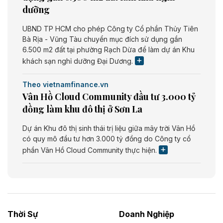
dưỡng
UBND TP HCM cho phép Công ty Cổ phần Thủy Tiên
Bà Rịa - Vũng Tàu chuyển mục đích sử dụng gần
6.500 m2 đất tại phường Rạch Dừa để làm dự án Khu
khách sạn nghỉ dưỡng Đại Dương.
Theo vietnamfinance.vn
Vân Hồ Cloud Community đầu tư 3.000 tỷ
đồng làm khu đô thị ở Sơn La
Dự án Khu đô thị sinh thái trị liệu giữa mây trời Vân Hồ
có quy mô đầu tư hơn 3.000 tỷ đồng do Công ty cổ
phần Vân Hồ Cloud Community thực hiện.
Theo vietnamfinance.vn
Năng lượng môi trường Bắc Giang đầu tư
nhà máy điện rác 1.866 tỷ đồng
Thời Sự
Doanh Nghiệp
Dự án Nhà máy xử lý rác và phát điện Bắc Giang do