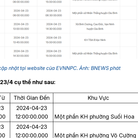
 cập nhật tại website của EVNNPC. Ảnh: BNEWS phát
 23/4 cụ thể như sau:
Từ
Thời Gian Đến
Khu Vực
23
2024-04-23
00
12:00:00.000
Một phần KH phường Suối Hoa
23
2024-04-23
00
12:00:00.000
Một phần KH phường Võ Cường