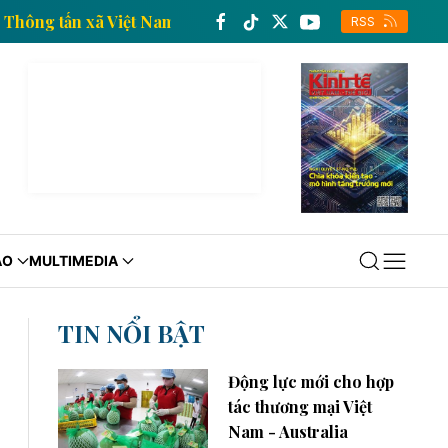
nh tế của Thông tấn xã Việt Nam
Trang thông tin kin
RSS
ÁO
MULTIMEDIA
TIN NỔI BẬT
Động lực mới cho hợp
tác thương mại Việt
Nam - Australia