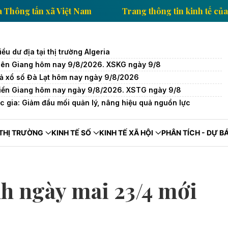
nh tế của Thông tấn xã Việt Nam
Trang thông tin ki
u dư địa tại thị trường Algeria
Kiên Giang hôm nay 9/8/2026. XSKG ngày 9/8
uả xổ số Đà Lạt hôm nay ngày 9/8/2026
Tiền Giang hôm nay ngày 9/8/2026. XSTG ngày 9/8
c gia: Giảm đầu mối quản lý, nâng hiệu quả nguồn lực
THỊ TRƯỜNG
KINH TẾ SỐ
KINH TẾ XÃ HỘI
PHÂN TÍCH - DỰ B
nh ngày mai 23/4 mới