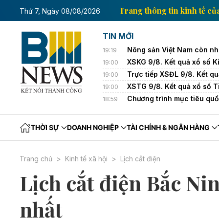
inh tế của Thông tấn xã Việt Nam
Trang thông tin ki
Thứ 7, Ngày 08/08/2026
TIN MỚI
Nông sản Việt Nam còn nhiề
19:19
XSKG 9/8. Kết quả xổ số 
19:00
Trực tiếp XSĐL 9/8. Kết q
19:00
XSTG 9/8. Kết quả xổ số 
19:00
Chương trình mục tiêu quố
18:59
THỜI SỰ
DOANH NGHIỆP
TÀI CHÍNH & NGÂN HÀNG
Trang chủ
Kinh tế xã hội
Lịch cắt điện
Lịch cắt điện Bắc Ni
nhất