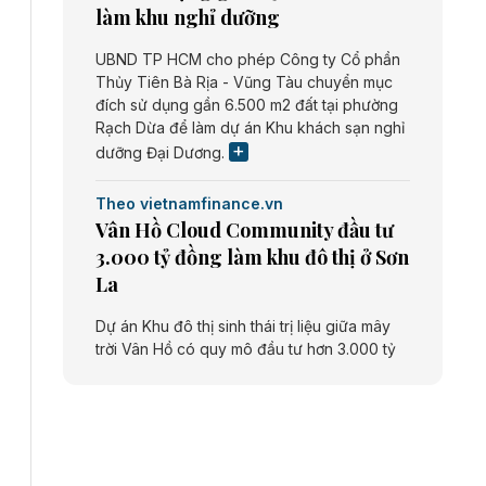
làm khu nghỉ dưỡng
UBND TP HCM cho phép Công ty Cổ phần
Thủy Tiên Bà Rịa - Vũng Tàu chuyển mục
đích sử dụng gần 6.500 m2 đất tại phường
Rạch Dừa để làm dự án Khu khách sạn nghỉ
dưỡng Đại Dương.
Theo vietnamfinance.vn
Vân Hồ Cloud Community đầu tư
3.000 tỷ đồng làm khu đô thị ở Sơn
La
Dự án Khu đô thị sinh thái trị liệu giữa mây
trời Vân Hồ có quy mô đầu tư hơn 3.000 tỷ
đồng do Công ty cổ phần Vân Hồ Cloud
Community thực hiện.
Theo vietnamfinance.vn
Năng lượng môi trường Bắc Giang