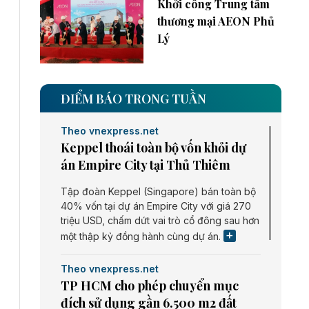
Khởi công Trung tâm
thương mại AEON Phủ
Lý
ĐIỂM BÁO TRONG TUẦN
Theo vnexpress.net
Keppel thoái toàn bộ vốn khỏi dự
án Empire City tại Thủ Thiêm
Tập đoàn Keppel (Singapore) bán toàn bộ
40% vốn tại dự án Empire City với giá 270
triệu USD, chấm dứt vai trò cổ đông sau hơn
một thập kỷ đồng hành cùng dự án.
Theo vnexpress.net
TP HCM cho phép chuyển mục
đích sử dụng gần 6.500 m2 đất