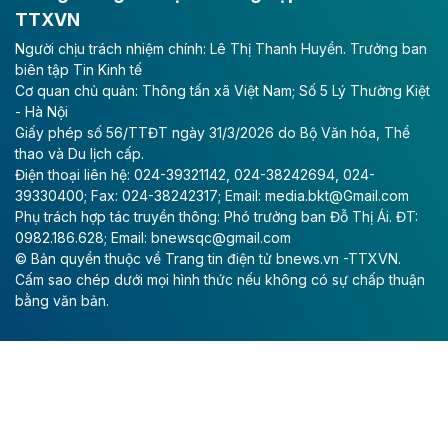
TTXVN
Tổng công ty Cảng hàng không Việt Nam - CTCP
Người chịu trách nhiệm chính: Lê Thị Thanh Huyền. Trưởng ban
(ACV) vừa lập kỷ lục mới về lợi nhuận trong quý
biên tập Tin Kinh tế
II/2026.
Cơ quan chủ quản: Thông tấn xã Việt Nam; Số 5 Lý Thường Kiệt
- Hà Nội
Theo baodautu.vn
Giấy phép số 56/TTĐT ngày 31/3/2026 do Bộ Văn hóa, Thể
Vinaconex lập đỉnh doanh thu
thao và Du lịch cấp.
Điện thoại liên hệ: 024-39321142, 024-38242694, 024-
Tổng CTCP Xuất nhập khẩu và Xây dựng Việt Nam
39330400; Fax: 024-38242317; Email: media.bkt@Gmail.com
(Vinaconex) đã khép lại nửa đầu năm với doanh thu
Phụ trách hợp tác truyền thông: Phó trưởng ban Đỗ Thị Ái. ĐT:
thuần gần 7.268 tỷ đồng, tăng 4% so với cùng kỳ và
0982.186.628; Email: bnewsqc@gmail.com
cũng là mức cao nhất lịch sử hoạt động của doanh
© Bản quyền thuộc về Trang tin điện tử bnews.vn -TTXVN.
nghiệp.
Cấm sao chép dưới mọi hình thức nếu không có sự chấp thuận
bằng văn bản.