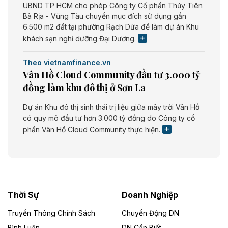
UBND TP HCM cho phép Công ty Cổ phần Thủy Tiên
Bà Rịa - Vũng Tàu chuyển mục đích sử dụng gần
6.500 m2 đất tại phường Rạch Dừa để làm dự án Khu
khách sạn nghỉ dưỡng Đại Dương.
Theo vietnamfinance.vn
Vân Hồ Cloud Community đầu tư 3.000 tỷ
đồng làm khu đô thị ở Sơn La
Dự án Khu đô thị sinh thái trị liệu giữa mây trời Vân Hồ
có quy mô đầu tư hơn 3.000 tỷ đồng do Công ty cổ
phần Vân Hồ Cloud Community thực hiện.
Theo vietnamfinance.vn
Năng lượng môi trường Bắc Giang đầu tư
nhà máy điện rác 1.866 tỷ đồng
Thời Sự
Doanh Nghiệp
Dự án Nhà máy xử lý rác và phát điện Bắc Giang do
Công ty TNHH Năng lượng môi trường Bắc Giang làm
Truyền Thông Chính Sách
Chuyển Động DN
chủ đầu tư, có tổng mức đầu tư 1.866 tỷ đồng.
Bình Luận
DN Cần Biết