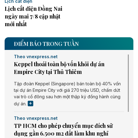
Lịch cắt điện
Lịch cắt điện Đồng Nai
ngày mai 7/8 cập nhật
mới nhất
ĐIỂM BÁO TRONG TUẦN
Theo vnexpress.net
Keppel thoái toàn bộ vốn khỏi dự án
Empire City tại Thủ Thiêm
Tập đoàn Keppel (Singapore) bán toàn bộ 40% vốn
tại dự án Empire City với giá 270 triệu USD, chấm dứt
vai trò cổ đông sau hơn một thập kỷ đồng hành cùng
dự án.
Theo vnexpress.net
TP HCM cho phép chuyển mục đích sử
dụng gần 6.500 m2 đất làm khu nghỉ