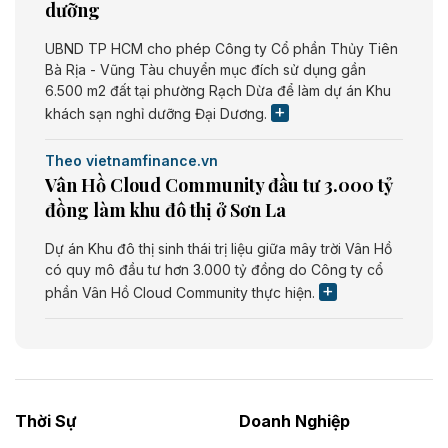
dưỡng
UBND TP HCM cho phép Công ty Cổ phần Thủy Tiên
Bà Rịa - Vũng Tàu chuyển mục đích sử dụng gần
6.500 m2 đất tại phường Rạch Dừa để làm dự án Khu
khách sạn nghỉ dưỡng Đại Dương.
Theo vietnamfinance.vn
Vân Hồ Cloud Community đầu tư 3.000 tỷ
đồng làm khu đô thị ở Sơn La
Dự án Khu đô thị sinh thái trị liệu giữa mây trời Vân Hồ
có quy mô đầu tư hơn 3.000 tỷ đồng do Công ty cổ
phần Vân Hồ Cloud Community thực hiện.
Theo vietnamfinance.vn
Năng lượng môi trường Bắc Giang đầu tư
nhà máy điện rác 1.866 tỷ đồng
Thời Sự
Doanh Nghiệp
Dự án Nhà máy xử lý rác và phát điện Bắc Giang do