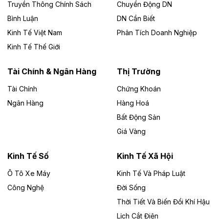
Công ty TNHH Năng lượng môi trường Bắc Giang làm
Truyền Thông Chính Sách
Chuyển Động DN
chủ đầu tư, có tổng mức đầu tư 1.866 tỷ đồng.
Bình Luận
DN Cần Biết
Kinh Tế Việt Nam
Phân Tích Doanh Nghiệp
Theo vietnamfinance.vn
Đức Long Gia Lai mở rộng ‘hệ sinh thái’
Kinh Tế Thế Giới
năng lượng với loạt dự án nghìn tỷ ở Gia
Lai
Tài Chính & Ngân Hàng
Thị Trường
Tài Chính
Chứng Khoán
Bốn doanh nghiệp có sự góp vốn của Công ty Cổ
phần Tập đoàn Đức Long Gia Lai (HoSE: DLG) được
Ngân Hàng
Hàng Hoá
chấp thuận đầu tư 4 dự án điện gió và điện mặt trời tại
Bất Động Sản
Gia Lai với tổng vốn hơn 4.750 tỷ đồng.
Giá Vàng
Theo vnexpress.net
Đồng Nai cho thuê gần 59 ha đất làm khu
Kinh Tế Số
Kinh Tế Xã Hội
công nghiệp ở Long Thành
Ô Tô Xe Máy
Kinh Tế Và Pháp Luật
Công Nghệ
UBND TP Đồng Nai cho Công ty Amata thuê gần 59 ha
Đời Sống
đất để đầu tư khu công nghiệp công nghệ cao Long
Thời Tiết Và Biến Đổi Khí Hậu
Thành, thời hạn đến 2065.
Lịch Cắt Điện