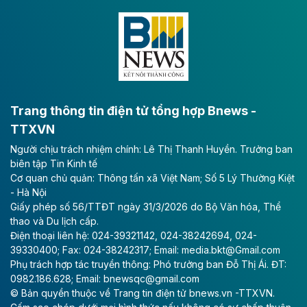
Đông A dài khoảng 25,1 km được kỳ vọng sẽ tạo động
lực phát triển kinh tế - xã hội khu vực phía Nam đồng
bằng sông Hồng.
Theo baodautu.vn
ACV rót gần 40 ngàn tỷ đồng vào sân bay
Long Thành
Trang thông tin điện tử tổng hợp Bnews -
TTXVN
Tổng công ty Cảng hàng không Việt Nam - CTCP
Người chịu trách nhiệm chính: Lê Thị Thanh Huyền. Trưởng ban
(ACV) vừa lập kỷ lục mới về lợi nhuận trong quý
biên tập Tin Kinh tế
II/2026.
Cơ quan chủ quản: Thông tấn xã Việt Nam; Số 5 Lý Thường Kiệt
- Hà Nội
Theo baodautu.vn
Giấy phép số 56/TTĐT ngày 31/3/2026 do Bộ Văn hóa, Thể
Vinaconex lập đỉnh doanh thu
thao và Du lịch cấp.
Điện thoại liên hệ: 024-39321142, 024-38242694, 024-
Tổng CTCP Xuất nhập khẩu và Xây dựng Việt Nam
39330400; Fax: 024-38242317; Email: media.bkt@Gmail.com
(Vinaconex) đã khép lại nửa đầu năm với doanh thu
Phụ trách hợp tác truyền thông: Phó trưởng ban Đỗ Thị Ái. ĐT:
thuần gần 7.268 tỷ đồng, tăng 4% so với cùng kỳ và
0982.186.628; Email: bnewsqc@gmail.com
cũng là mức cao nhất lịch sử hoạt động của doanh
© Bản quyền thuộc về Trang tin điện tử bnews.vn -TTXVN.
nghiệp.