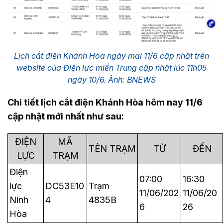
Lịch cắt điện Khánh Hòa ngày mai 11/6 cập nhật trên
website của Điện lực miền Trung cập nhật lúc 11h05
ngày 10/6. Ảnh: BNEWS
Chi tiết lịch cắt điện Khánh Hòa hôm nay 11/6
cập nhật mới nhất như sau:
ĐIỆN
MÃ
TÊN TRẠM
TỪ
ĐẾN
LỰC
TRẠM
Điện
07:00
16:30
lực
DC53E10
Trạm
11/06/202
11/06/20
Ninh
4
4835B
6
26
Hòa