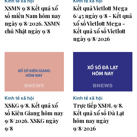
Kinh tế xã hội
Kinh tế xã hội
XSMN 9/8 Kết quả xổ
Kết quả Vietlott Mega
số miền Nam hôm nay
6/45 ngày 9/8 - Kết quả
ngày 9/8/2026. XSMN
xổ số Vietlott Mega -
chủ Nhật ngày 9/8
Kết quả xổ số Vietlott
ngày 9/8/2026
Kinh tế xã hội
Kinh tế xã hội
XSKG 9/8. Kết quả xổ
Trực tiếp XSĐL 9/8.
số Kiên Giang hôm nay
Kết quả xổ số Đà Lạt
9/8/2026. XSKG ngày
hôm nay ngày
9/8
9/8/2026