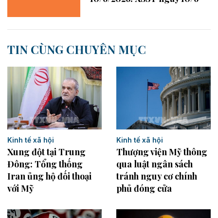
TIN CÙNG CHUYÊN MỤC
Kinh tế xã hội
Kinh tế xã hội
Xung đột tại Trung
Thượng viện Mỹ thông
Đông: Tổng thống
qua luật ngân sách
Iran ủng hộ đối thoại
tránh nguy cơ chính
với Mỹ
phủ đóng cửa