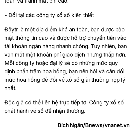
toàn và tránh mất phí cao.
- Đổi tại các công ty xổ số kiến thiết
Đâytr là một địa điểm khá an toàn, bạn được bảo
mật thông tin cao và được hỗ trợ chuyển tiền vào
tài khoản ngân hàng nhanh chóng. Tuy nhiên, bạn
vẫn mất một khoản phí giao dịch nhưng thấp hơn.
Mỗi công ty hoặc đại lý sẽ có những mức quy
định phần trăm hoa hồng, bạn nên hỏi và cân đối
mức hoa hồng để đổi vé xổ số giải thưởng hợp lý
nhất.
Độc giả có thể liên hệ trực tiếp tới Công ty xổ số
phát hành vé số để nhận thưởng.
Bích Ngân/Bnews/vnanet.vn