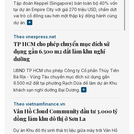
Tập đoàn Keppel (Singapore) bán toàn bộ 40% vốn
tại dự án Empire City với giá 270 triệu USD, chấm dứt
vai trò cổ đông sau hơn một thập kỷ đồng hành cùng
dự án.
Theo vnexpress.net
TP HCM cho phép chuyển mục đích sử
dụng gần 6.500 m2 đất làm khu nghỉ
dưỡng
UBND TP HCM cho phép Công ty Cổ phần Thủy Tiên
Bà Rịa - Vũng Tàu chuyển mục đích sử dụng gần
6.500 m2 đất tại phường Rạch Dừa để làm dự án Khu
khách sạn nghỉ dưỡng Đại Dương.
Theo vietnamfinance.vn
Vân Hồ Cloud Community đầu tư 3.000 tỷ
đồng làm khu đô thị ở Sơn La
Dự án Khu đô thị sinh thái trị liệu giữa mây trời Vân Hồ