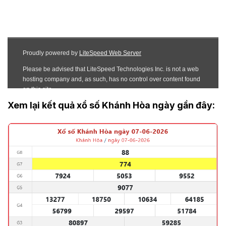
Xem lại kết quả xổ số Khánh Hòa ngày gần đây: