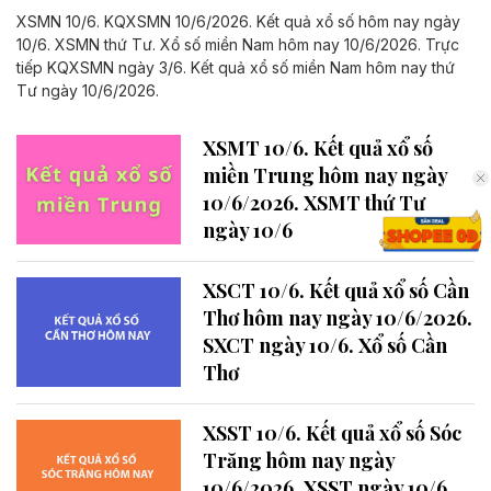
XSMN 10/6. KQXSMN 10/6/2026. Kết quả xổ số hôm nay ngày
10/6. XSMN thứ Tư. Xổ số miền Nam hôm nay 10/6/2026. Trực
tiếp KQXSMN ngày 3/6. Kết quả xổ số miền Nam hôm nay thứ
Tư ngày 10/6/2026.
XSMT 10/6. Kết quả xổ số
miền Trung hôm nay ngày
10/6/2026. XSMT thứ Tư
ngày 10/6
XSCT 10/6. Kết quả xổ số Cần
Thơ hôm nay ngày 10/6/2026.
SXCT ngày 10/6. Xổ số Cần
Thơ
XSST 10/6. Kết quả xổ số Sóc
Trăng hôm nay ngày
10/6/2026. XSST ngày 10/6