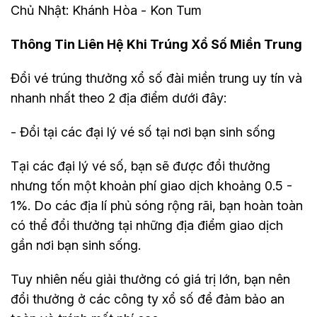
Chủ Nhật: Khánh Hòa - Kon Tum
Thông Tin Liên Hệ Khi Trúng Xổ Số Miền Trung
Đổi vé trúng thưởng xổ số đài miền trung uy tín và
nhanh nhất theo 2 địa điểm dưới đây:
- Đổi tại các đại lý vé số tại nơi bạn sinh sống
Tại các đại lý vé số, bạn sẽ được đổi thưởng
nhưng tốn một khoản phí giao dịch khoảng 0.5 -
1%. Do các địa lí phủ sóng rộng rãi, bạn hoàn toàn
có thể đổi thưởng tại những địa điểm giao dịch
gần nơi bạn sinh sống.
Tuy nhiên nếu giải thưởng có giá trị lớn, bạn nên
đổi thưởng ở các công ty xổ số để đảm bảo an