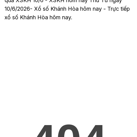
quả XSKH 10/6 - XSKH hôm nay Thứ Tư ngày
10/6/2026- Xổ số Khánh Hòa hôm nay - Trực tiếp
xổ số Khánh Hòa hôm nay.