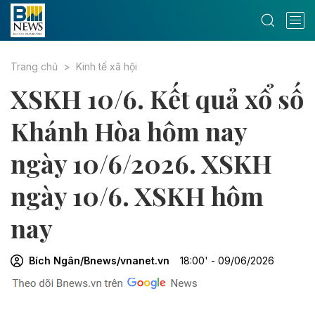
Trang chủ
Kinh tế xã hội
XSKH 10/6. Kết quả xổ số
Khánh Hòa hôm nay
ngày 10/6/2026. XSKH
ngày 10/6. XSKH hôm
nay
Bích Ngân/Bnews/vnanet.vn
18:00' - 09/06/2026