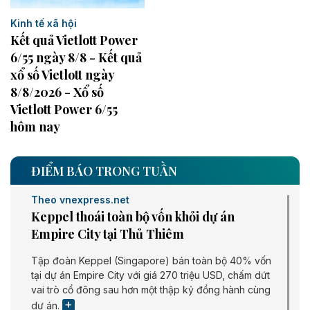
Kinh tế xã hội
Kết quả Vietlott Power
6/55 ngày 8/8 - Kết quả
xổ số Vietlott ngày
8/8/2026 - Xổ số
Vietlott Power 6/55
hôm nay
ĐIỂM BÁO TRONG TUẦN
Theo vnexpress.net
Keppel thoái toàn bộ vốn khỏi dự án
Empire City tại Thủ Thiêm
Tập đoàn Keppel (Singapore) bán toàn bộ 40% vốn
tại dự án Empire City với giá 270 triệu USD, chấm dứt
vai trò cổ đông sau hơn một thập kỷ đồng hành cùng
dự án.