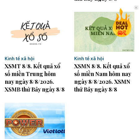
Kinh tế xã hội
Kinh tế xã hội
XSMN 8/8. Kết quả xổ
XSMT 8/8. Kết quả xổ
số miền Nam hôm nay
số miền Trung hôm
ngày 8/8/2026. XSMN
nay ngày 8/8/2026.
thứ Bảy ngày 8/8
XSMB thứ Bảy ngày 8/8