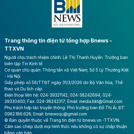
lực phát triển kinh tế - xã hội khu vực phía Nam đồng
bằng sông Hồng.
Theo baodautu.vn
ACV rót gần 40 ngàn tỷ đồng vào sân bay
Long Thành
Trang thông tin điện tử tổng hợp Bnews -
TTXVN
Tổng công ty Cảng hàng không Việt Nam - CTCP
Người chịu trách nhiệm chính: Lê Thị Thanh Huyền. Trưởng ban
(ACV) vừa lập kỷ lục mới về lợi nhuận trong quý
biên tập Tin Kinh tế
II/2026.
Cơ quan chủ quản: Thông tấn xã Việt Nam; Số 5 Lý Thường Kiệt
- Hà Nội
Theo baodautu.vn
Giấy phép số 56/TTĐT ngày 31/3/2026 do Bộ Văn hóa, Thể
Vinaconex lập đỉnh doanh thu
thao và Du lịch cấp.
Điện thoại liên hệ: 024-39321142, 024-38242694, 024-
Tổng CTCP Xuất nhập khẩu và Xây dựng Việt Nam
39330400; Fax: 024-38242317; Email: media.bkt@Gmail.com
(Vinaconex) đã khép lại nửa đầu năm với doanh thu
Phụ trách hợp tác truyền thông: Phó trưởng ban Đỗ Thị Ái. ĐT:
thuần gần 7.268 tỷ đồng, tăng 4% so với cùng kỳ và
0982.186.628; Email: bnewsqc@gmail.com
cũng là mức cao nhất lịch sử hoạt động của doanh
© Bản quyền thuộc về Trang tin điện tử bnews.vn -TTXVN.
nghiệp.
Cấm sao chép dưới mọi hình thức nếu không có sự chấp thuận
bằng văn bản.