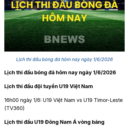
Lịch thi đấu bóng đá hôm nay ngày 1/6/2026
Lịch thi đấu bóng đá hôm nay ngày 1/6/2026
Lịch thi đấu đội tuyển U19 Việt Nam
16h00 ngày 1/6: U19 Việt Nam vs U19 Timor-Leste
(TV360)
Lịch thi đấu U19 Đông Nam Á vòng bảng