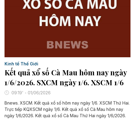
Kinh tế Thế Giới
Kết quả xổ số Cà Mau hôm nay ngày
1/6/2026. SXCM ngày 1/6. XSCM 1/6
09:19' - 01/06/2026
Bnews. XSCM. Kết quả xổ số hôm nay ngày 1/6. XSCM Thứ Hai.
Trực tiếp KQXSCM ngày 1/6. Kết quả xổ số Cà Mau hôm nay
ngày 1/6/2026. Kết quả xổ số Cà Mau Thứ Hai ngày 1/6/2026.