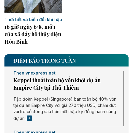
Thời tiết và biến đổi khí hậu
16 giờ ngày 6/8, mở 1
cửa xả đáy hồ thủy điện
Hòa Bình
ĐIỂM BÁO TRONG TUẦN
Theo vnexpress.net
Keppel thoái toàn bộ vốn khỏi dự án
Empire City tại Thủ Thiêm
Tập đoàn Keppel (Singapore) bán toàn bộ 40% vốn
tại dự án Empire City với giá 270 triệu USD, chấm dứt
vai trò cổ đông sau hơn một thập kỷ đồng hành cùng
dự án.
Theo vnexpress.net